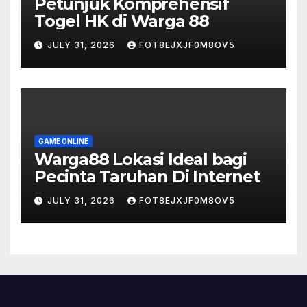
Petunjuk Komprehensif
Togel HK di Warga 88
JULY 31, 2026
FOT8EJXJF0M8OV5
GAME ONLINE
Warga88 Lokasi Ideal bagi
Pecinta Taruhan Di Internet
JULY 31, 2026
FOT8EJXJF0M8OV5