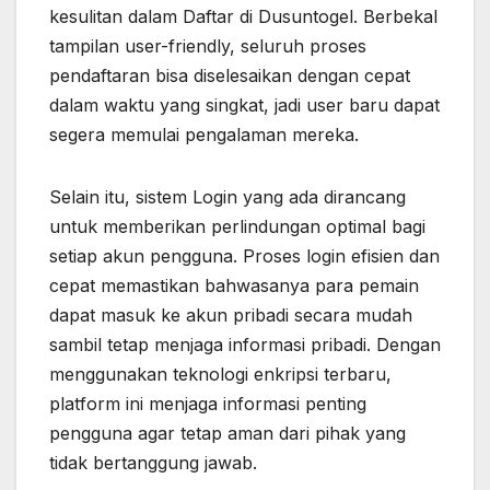
kesulitan dalam Daftar di Dusuntogel. Berbekal
tampilan user-friendly, seluruh proses
pendaftaran bisa diselesaikan dengan cepat
dalam waktu yang singkat, jadi user baru dapat
segera memulai pengalaman mereka.
Selain itu, sistem Login yang ada dirancang
untuk memberikan perlindungan optimal bagi
setiap akun pengguna. Proses login efisien dan
cepat memastikan bahwasanya para pemain
dapat masuk ke akun pribadi secara mudah
sambil tetap menjaga informasi pribadi. Dengan
menggunakan teknologi enkripsi terbaru,
platform ini menjaga informasi penting
pengguna agar tetap aman dari pihak yang
tidak bertanggung jawab.