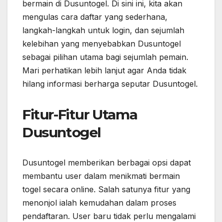
bermain di Dusuntogel. Di sini ini, kita akan
mengulas cara daftar yang sederhana,
langkah-langkah untuk login, dan sejumlah
kelebihan yang menyebabkan Dusuntogel
sebagai pilihan utama bagi sejumlah pemain.
Mari perhatikan lebih lanjut agar Anda tidak
hilang informasi berharga seputar Dusuntogel.
Fitur-Fitur Utama
Dusuntogel
Dusuntogel memberikan berbagai opsi dapat
membantu user dalam menikmati bermain
togel secara online. Salah satunya fitur yang
menonjol ialah kemudahan dalam proses
pendaftaran. User baru tidak perlu mengalami