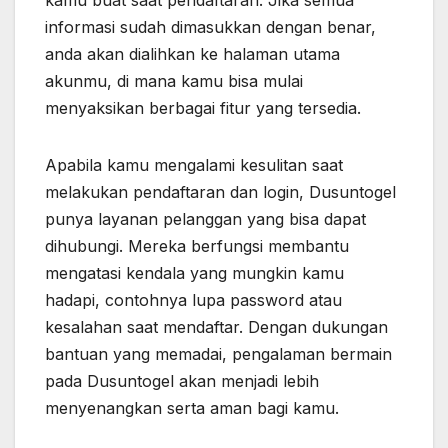
kamu buat saat pendaftaran. Jika semua
informasi sudah dimasukkan dengan benar,
anda akan dialihkan ke halaman utama
akunmu, di mana kamu bisa mulai
menyaksikan berbagai fitur yang tersedia.
Apabila kamu mengalami kesulitan saat
melakukan pendaftaran dan login, Dusuntogel
punya layanan pelanggan yang bisa dapat
dihubungi. Mereka berfungsi membantu
mengatasi kendala yang mungkin kamu
hadapi, contohnya lupa password atau
kesalahan saat mendaftar. Dengan dukungan
bantuan yang memadai, pengalaman bermain
pada Dusuntogel akan menjadi lebih
menyenangkan serta aman bagi kamu.