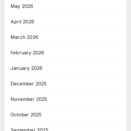
May 2026
April 2026
March 2026
February 2026
January 2026
December 2025
November 2025
October 2025
September 2025