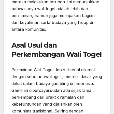
mereka melakukan taruhan. Ini menunjukkan
bahwasanya wali togel adalah lebih dari
permainan, namun juga merupakan bagian
dari keyakinan serta budaya yang hidup di
antara komunitas.
Asal Usul dan
Perkembangan Wali Togel
Permainan Wali Togel, lebih dikenal dikenal
dengan sebutan walitogel , memiliki dasar yang
dekat dalam budaya gambling di Indonesia.
Game ini dipercayai sudah ada sejak lama ,
berkembang dari praktik ramalan dan
keberuntungan yang dijalankan oleh
komunitas tradisional. Seiring dengan