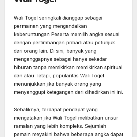
Wali Togel seringkali dianggap sebagai
permainan yang mengandalkan
keberuntungan Peserta memilih angka sesuai
dengan pertimbangan pribadi atau petunjuk
dari orang lain. Di sini, banyak yang
menganggapnya sebagai hanya sekedar
hiburan tanpa memikirkan memikirkan spiritual
dan atau Tetapi, popularitas Wali Togel
menunjukkan jika banyak orang yang
menyanggupi ketegangan dari dihadirkan ini ini.
Sebaliknya, terdapat pendapat yang
mengatakan jika Wali Togel melibatkan unsur
ramalan yang lebih kompleks. Sejumlah
pemain meyakini bahwa beberapa angka dapat