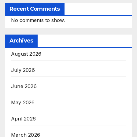
Recent Comments
No comments to show.
Archives
August 2026
July 2026
June 2026
May 2026
April 2026
March 2026