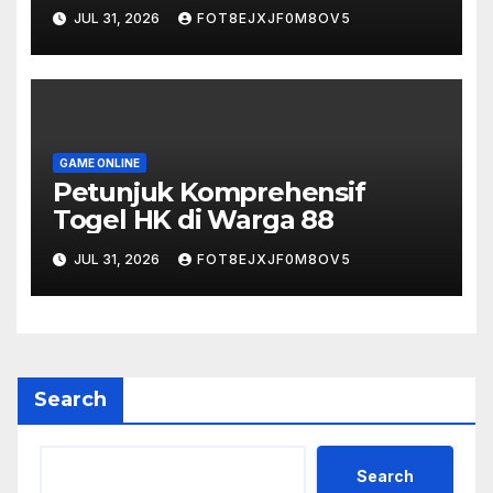
JUL 31, 2026
FOT8EJXJF0M8OV5
GAME ONLINE
Petunjuk Komprehensif
Togel HK di Warga 88
JUL 31, 2026
FOT8EJXJF0M8OV5
Search
Search