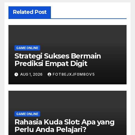
Related Post
GAME ONLINE
Strategi Sukses Bermain
Prediksi Empat Digit
AUG 1, 2026
FOT8EJXJF0M8OV5
GAME ONLINE
Rahasia Kuda Slot: Apa yang
Perlu Anda Pelajari?