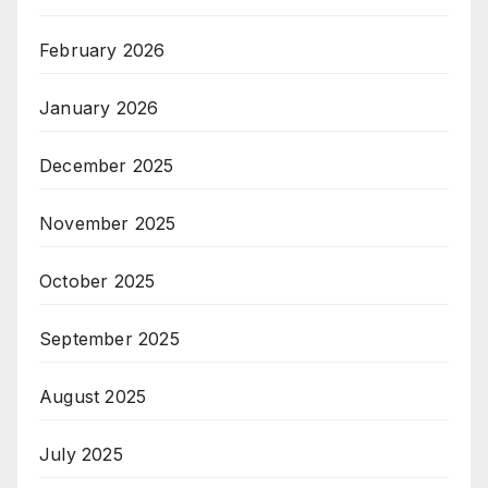
February 2026
January 2026
December 2025
November 2025
October 2025
September 2025
August 2025
July 2025