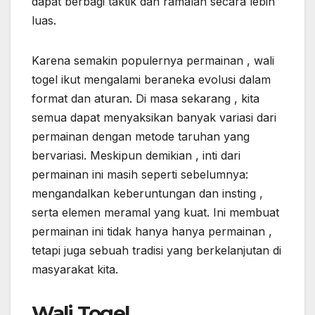
dapat berbagi taktik dan ramalan secara lebih
luas.
Karena semakin populernya permainan , wali
togel ikut mengalami beraneka evolusi dalam
format dan aturan. Di masa sekarang , kita
semua dapat menyaksikan banyak variasi dari
permainan dengan metode taruhan yang
bervariasi. Meskipun demikian , inti dari
permainan ini masih seperti sebelumnya:
mengandalkan keberuntungan dan insting ,
serta elemen meramal yang kuat. Ini membuat
permainan ini tidak hanya hanya permainan ,
tetapi juga sebuah tradisi yang berkelanjutan di
masyarakat kita.
Wali Togel