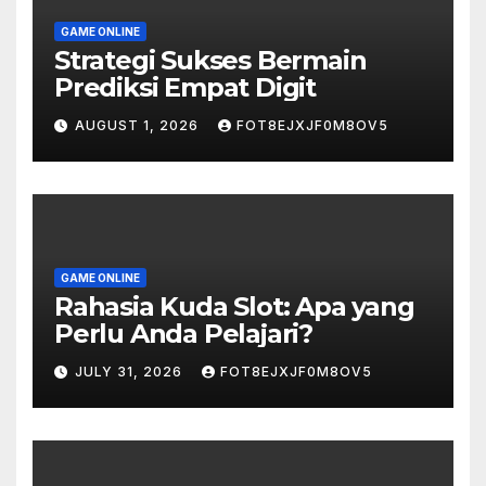
GAME ONLINE
Strategi Sukses Bermain
Prediksi Empat Digit
AUGUST 1, 2026
FOT8EJXJF0M8OV5
GAME ONLINE
Rahasia Kuda Slot: Apa yang
Perlu Anda Pelajari?
JULY 31, 2026
FOT8EJXJF0M8OV5