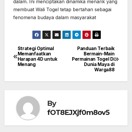
dalam. Ini menciptakan dinamika menarik yang
membuat Wali Togel tetap bertahan sebagai
fenomena budaya dalam masyarakat
Strategi Optimal
Panduan Terbaik
Post
Memanfaatkan
Bermain-Main
Harapan 4D untuk
Permainan Togel Di
navigation
Menang
Dunia Maya di
Warga88
By
fOT8EJXjf0m8ov5