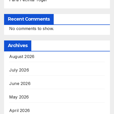
Recent Comments
No comments to show.
Archives
August 2026
July 2026
June 2026
May 2026
April 2026