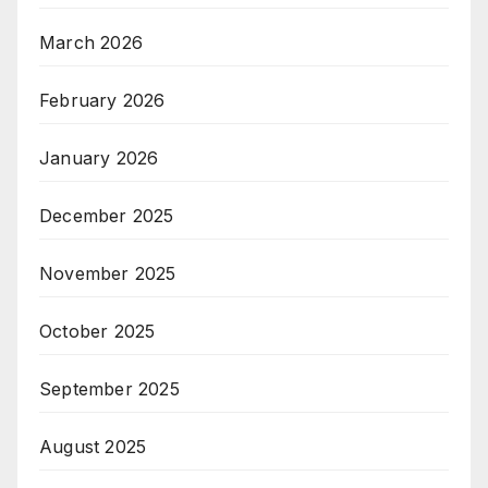
March 2026
February 2026
January 2026
December 2025
November 2025
October 2025
September 2025
August 2025