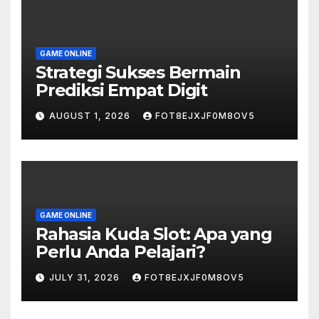
GAME ONLINE
Strategi Sukses Bermain
Prediksi Empat Digit
AUGUST 1, 2026
FOT8EJXJF0M8OV5
GAME ONLINE
Rahasia Kuda Slot: Apa yang
Perlu Anda Pelajari?
JULY 31, 2026
FOT8EJXJF0M8OV5