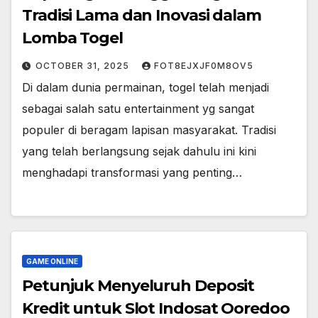
Tradisi Lama dan Inovasi dalam
Lomba Togel
OCTOBER 31, 2025
FOT8EJXJF0M8OV5
Di dalam dunia permainan, togel telah menjadi
sebagai salah satu entertainment yg sangat
populer di beragam lapisan masyarakat. Tradisi
yang telah berlangsung sejak dahulu ini kini
menghadapi transformasi yang penting…
GAME ONLINE
Petunjuk Menyeluruh Deposit
Kredit untuk Slot Indosat Ooredoo