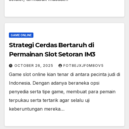
GAME ONLINE
Strategi Cerdas Bertaruh di
Permainan Slot Setoran IM3
OCTOBER 26, 2025
FOT8EJXJF0M8OV5
Game slot online kian tenar di antara pecinta judi di
Indonesia. Dengan adanya beraneka opsi
penyedia serta tipe game, membuat para pemain
terpukau serta tertarik agar selalu uji
keberuntungan mereka…