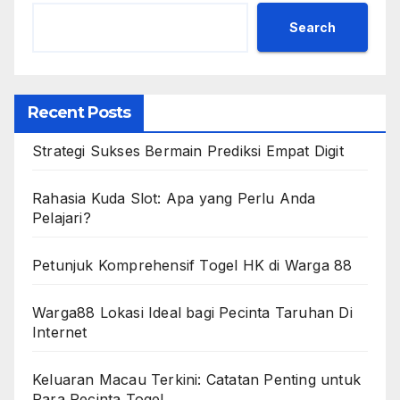
Search
Recent Posts
Strategi Sukses Bermain Prediksi Empat Digit
Rahasia Kuda Slot: Apa yang Perlu Anda
Pelajari?
Petunjuk Komprehensif Togel HK di Warga 88
Warga88 Lokasi Ideal bagi Pecinta Taruhan Di
Internet
Keluaran Macau Terkini: Catatan Penting untuk
Para Pecinta Togel