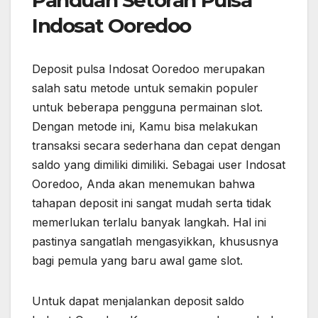
Panduan Setoran Pulsa
Indosat Ooredoo
Deposit pulsa Indosat Ooredoo merupakan
salah satu metode untuk semakin populer
untuk beberapa pengguna permainan slot.
Dengan metode ini, Kamu bisa melakukan
transaksi secara sederhana dan cepat dengan
saldo yang dimiliki dimiliki. Sebagai user Indosat
Ooredoo, Anda akan menemukan bahwa
tahapan deposit ini sangat mudah serta tidak
memerlukan terlalu banyak langkah. Hal ini
pastinya sangatlah mengasyikkan, khususnya
bagi pemula yang baru awal game slot.
Untuk dapat menjalankan deposit saldo