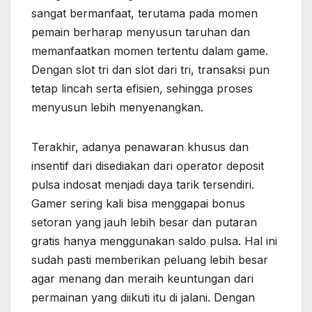
sangat bermanfaat, terutama pada momen
pemain berharap menyusun taruhan dan
memanfaatkan momen tertentu dalam game.
Dengan slot tri dan slot dari tri, transaksi pun
tetap lincah serta efisien, sehingga proses
menyusun lebih menyenangkan.
Terakhir, adanya penawaran khusus dan
insentif dari disediakan dari operator deposit
pulsa indosat menjadi daya tarik tersendiri.
Gamer sering kali bisa menggapai bonus
setoran yang jauh lebih besar dan putaran
gratis hanya menggunakan saldo pulsa. Hal ini
sudah pasti memberikan peluang lebih besar
agar menang dan meraih keuntungan dari
permainan yang diikuti itu di jalani. Dengan