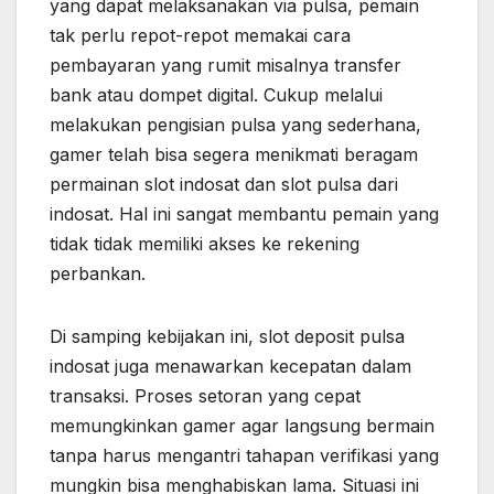
yang dapat melaksanakan via pulsa, pemain
tak perlu repot-repot memakai cara
pembayaran yang rumit misalnya transfer
bank atau dompet digital. Cukup melalui
melakukan pengisian pulsa yang sederhana,
gamer telah bisa segera menikmati beragam
permainan slot indosat dan slot pulsa dari
indosat. Hal ini sangat membantu pemain yang
tidak tidak memiliki akses ke rekening
perbankan.
Di samping kebijakan ini, slot deposit pulsa
indosat juga menawarkan kecepatan dalam
transaksi. Proses setoran yang cepat
memungkinkan gamer agar langsung bermain
tanpa harus mengantri tahapan verifikasi yang
mungkin bisa menghabiskan lama. Situasi ini