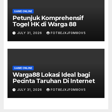
GAME ONLINE
Petunjuk Komprehensif
Togel HK di Warga 88
JULY 31, 2026
FOT8EJXJF0M8OV5
GAME ONLINE
Warga88 Lokasi Ideal bagi
Pecinta Taruhan Di Internet
JULY 31, 2026
FOT8EJXJF0M8OV5