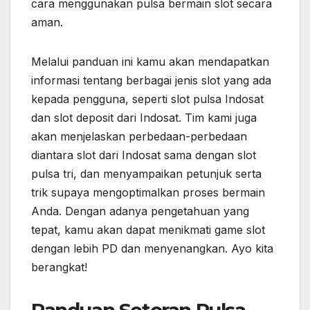
cara menggunakan pulsa bermain slot secara
aman.
Melalui panduan ini kamu akan mendapatkan
informasi tentang berbagai jenis slot yang ada
kepada pengguna, seperti slot pulsa Indosat
dan slot deposit dari Indosat. Tim kami juga
akan menjelaskan perbedaan-perbedaan
diantara slot dari Indosat sama dengan slot
pulsa tri, dan menyampaikan petunjuk serta
trik supaya mengoptimalkan proses bermain
Anda. Dengan adanya pengetahuan yang
tepat, kamu akan dapat menikmati game slot
dengan lebih PD dan menyenangkan. Ayo kita
berangkat!