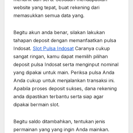
website yang tepat, buat rekening dari
memasukkan semua data yang.
Begitu akun anda benar, silakan lakukan
tahapan deposit dengan memanfaatkan pulsa
Indosat.
Slot Pulsa Indosat
Caranya cukup
sangat ringan, kamu dapat memilih pilihan
deposit pulsa Indosat serta menginput nominal
yang dipakai untuk main. Periksa pulsa Anda
Anda cukup untuk menjalankan transaksi ini.
Apabila proses deposit sukses, dana rekening
anda dipastikan terbantu serta siap agar
dipakai bermain slot.
Begitu saldo ditambahkan, tentukan jenis
permainan yang yang ingin Anda mainkan.