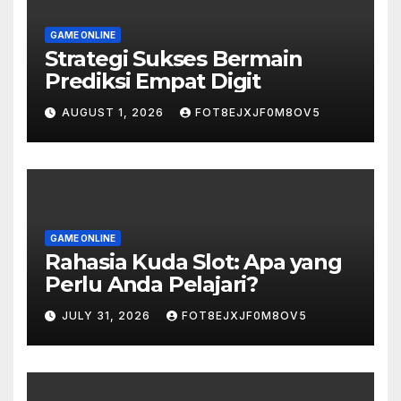
GAME ONLINE
Strategi Sukses Bermain
Prediksi Empat Digit
AUGUST 1, 2026
FOT8EJXJF0M8OV5
GAME ONLINE
Rahasia Kuda Slot: Apa yang
Perlu Anda Pelajari?
JULY 31, 2026
FOT8EJXJF0M8OV5