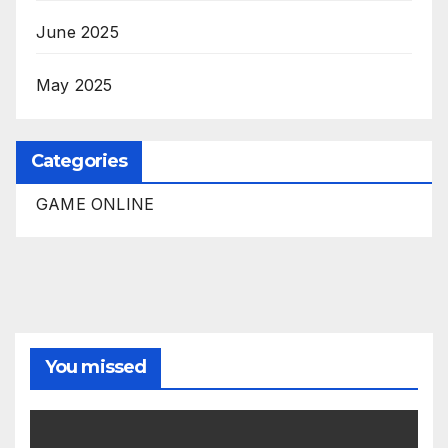
June 2025
May 2025
Categories
GAME ONLINE
You missed