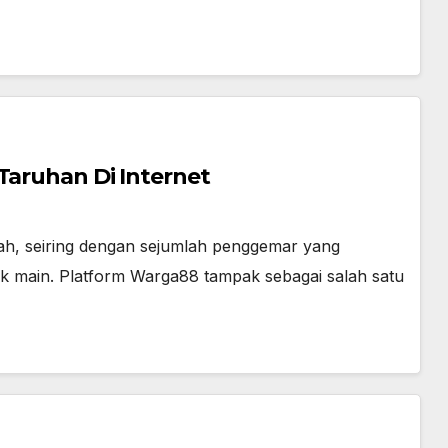
Taruhan Di Internet
bah, seiring dengan sejumlah penggemar yang
k main. Platform Warga88 tampak sebagai salah satu