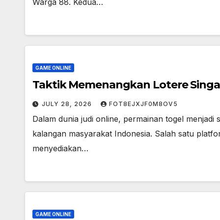
Warga 88. Kedua…
GAME ONLINE
Taktik Memenangkan Lotere Singa
JULY 28, 2026
FOT8EJXJF0M8OV5
Dalam dunia judi online, permainan togel menjadi
kalangan masyarakat Indonesia. Salah satu platfo
menyediakan…
GAME ONLINE