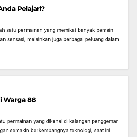
Anda Pelajari?
alah satu permainan yang memikat banyak pemain
an sensasi, melainkan juga berbagai peluang dalam
i Warga 88
atu permainan yang dikenal di kalangan penggemar
engan semakin berkembangnya teknologi, saat ini