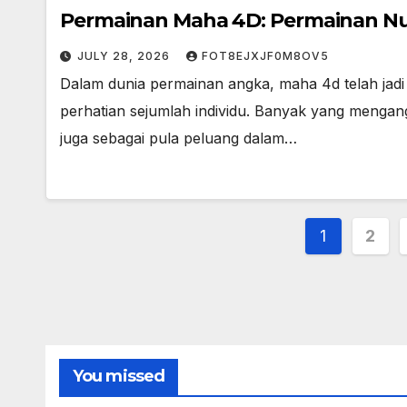
Permainan Maha 4D: Permainan N
JULY 28, 2026
FOT8EJXJF0M8OV5
Dalam dunia permainan angka, maha 4d telah ja
perhatian sejumlah individu. Banyak yang mengang
juga sebagai pula peluang dalam…
Posts
1
2
paginat
You missed