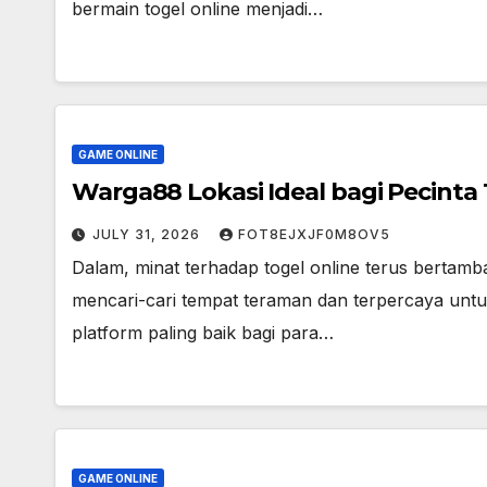
bermain togel online menjadi…
GAME ONLINE
Warga88 Lokasi Ideal bagi Pecinta 
JULY 31, 2026
FOT8EJXJF0M8OV5
Dalam, minat terhadap togel online terus bertam
mencari-cari tempat teraman dan terpercaya untu
platform paling baik bagi para…
GAME ONLINE