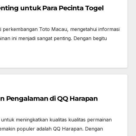
enting untuk Para Pecinta Togel
uti perkembangan Toto Macau, mengetahui informasi
inan ini menjadi sangat penting. Dengan begitu
an Pengalaman di QQ Harapan
ra untuk meningkatkan kualitas kualitas permainan
g semakin populer adalah QQ Harapan. Dengan