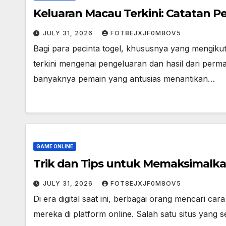
Keluaran Macau Terkini: Catatan P
JULY 31, 2026
FOT8EJXJF0M8OV5
Bagi para pecinta togel, khususnya yang mengik
terkini mengenai pengeluaran dan hasil dari perma
banyaknya pemain yang antusias menantikan…
GAME ONLINE
Trik dan Tips untuk Memaksimalk
JULY 31, 2026
FOT8EJXJF0M8OV5
Di era digital saat ini, berbagai orang mencari ca
mereka di platform online. Salah satu situs yan