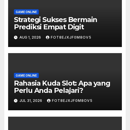
GAME ONLINE
Strategi Sukses Bermain
Prediksi Empat Digit
AUG 1, 2026
FOT8EJXJF0M8OV5
GAME ONLINE
Rahasia Kuda Slot: Apa yang
Perlu Anda Pelajari?
JUL 31, 2026
FOT8EJXJF0M8OV5