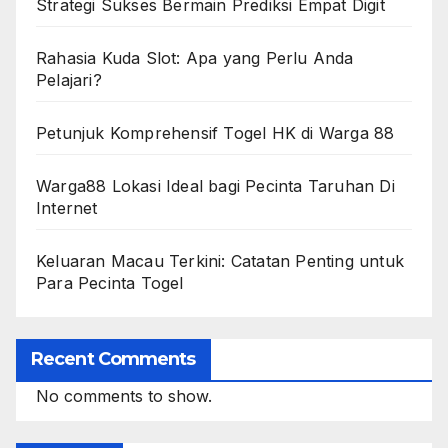
Strategi Sukses Bermain Prediksi Empat Digit
Rahasia Kuda Slot: Apa yang Perlu Anda
Pelajari?
Petunjuk Komprehensif Togel HK di Warga 88
Warga88 Lokasi Ideal bagi Pecinta Taruhan Di
Internet
Keluaran Macau Terkini: Catatan Penting untuk
Para Pecinta Togel
Recent Comments
No comments to show.