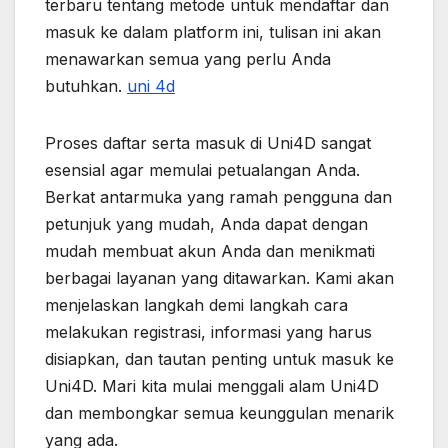
terbaru tentang metode untuk mendaftar dan
masuk ke dalam platform ini, tulisan ini akan
menawarkan semua yang perlu Anda
butuhkan.
uni 4d
Proses daftar serta masuk di Uni4D sangat
esensial agar memulai petualangan Anda.
Berkat antarmuka yang ramah pengguna dan
petunjuk yang mudah, Anda dapat dengan
mudah membuat akun Anda dan menikmati
berbagai layanan yang ditawarkan. Kami akan
menjelaskan langkah demi langkah cara
melakukan registrasi, informasi yang harus
disiapkan, dan tautan penting untuk masuk ke
Uni4D. Mari kita mulai menggali alam Uni4D
dan membongkar semua keunggulan menarik
yang ada.