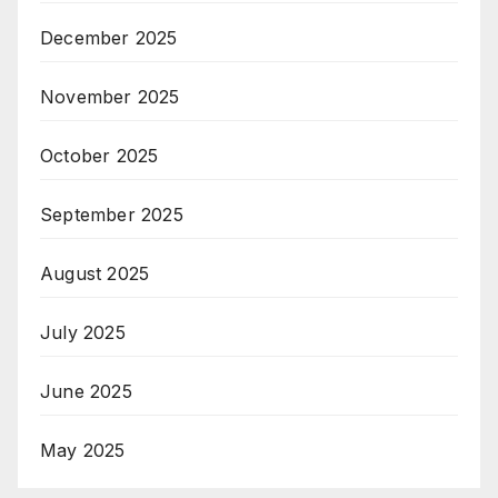
December 2025
November 2025
October 2025
September 2025
August 2025
July 2025
June 2025
May 2025