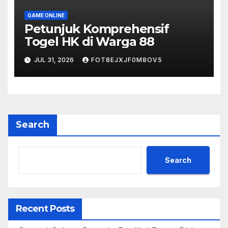
GAME ONLINE
Petunjuk Komprehensif
Togel HK di Warga 88
JUL 31, 2026
FOT8EJXJF0M8OV5
Search
Search
Recent Posts