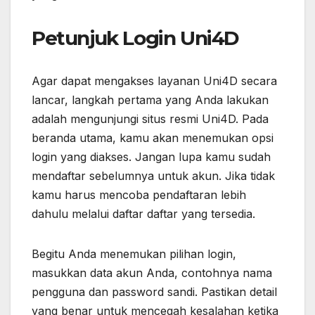
Petunjuk Login Uni4D
Agar dapat mengakses layanan Uni4D secara
lancar, langkah pertama yang Anda lakukan
adalah mengunjungi situs resmi Uni4D. Pada
beranda utama, kamu akan menemukan opsi
login yang diakses. Jangan lupa kamu sudah
mendaftar sebelumnya untuk akun. Jika tidak
kamu harus mencoba pendaftaran lebih
dahulu melalui daftar daftar yang tersedia.
Begitu Anda menemukan pilihan login,
masukkan data akun Anda, contohnya nama
pengguna dan password sandi. Pastikan detail
yang benar untuk mencegah kesalahan ketika