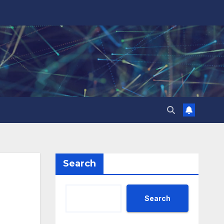
Search
Search