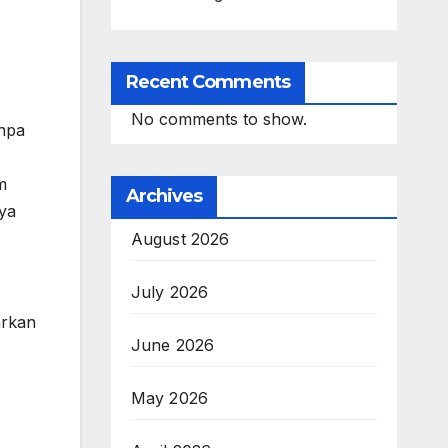
Recent Comments
No comments to show.
anpa
m
Archives
nya
August 2026
July 2026
arkan
June 2026
May 2026