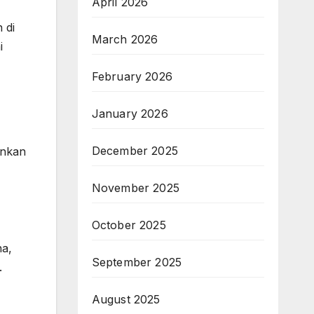
April 2026
 di
March 2026
i
February 2026
January 2026
December 2025
inkan
November 2025
October 2025
na,
September 2025
.
August 2025