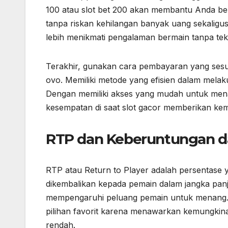
100 atau slot bet 200 akan membantu Anda be
tanpa riskan kehilangan banyak uang sekaligu
lebih menikmati pengalaman bermain tanpa teka
Terakhir, gunakan cara pembayaran yang sesuai
ovo. Memiliki metode yang efisien dalam mela
Dengan memiliki akses yang mudah untuk mena
kesempatan di saat slot gacor memberikan ke
RTP dan Keberuntungan d
RTP atau Return to Player adalah persentase
dikembalikan kepada pemain dalam jangka panjan
mempengaruhi peluang pemain untuk menang. Slo
pilihan favorit karena menawarkan kemungkin
rendah.