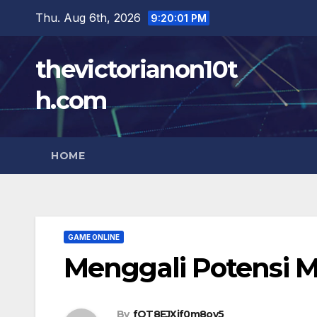
Skip
Thu. Aug 6th, 2026
9:20:02 PM
to
content
thevictorianon10t
h.com
HOME
GAME ONLINE
Menggali Potensi M
By
fOT8EJXjf0m8ov5