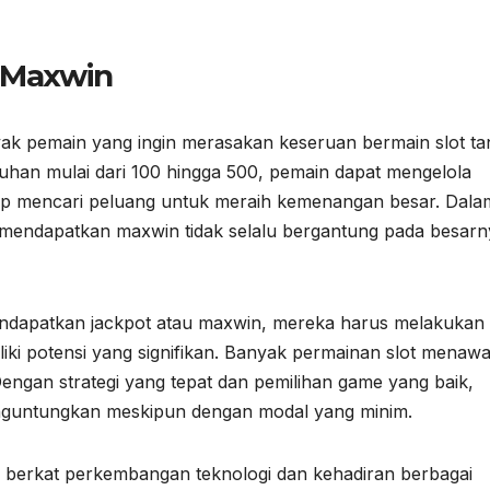
g Maxwin
anyak pemain yang ingin merasakan keseruan bermain slot t
han mulai dari 100 hingga 500, pemain dapat mengelola
tap mencari peluang untuk meraih kemenangan besar. Dala
uk mendapatkan maxwin tidak selalu bergantung pada besar
dapatkan jackpot atau maxwin, mereka harus melakukan
iliki potensi yang signifikan. Banyak permainan slot menaw
Dengan strategi yang tepat dan pemilihan game yang baik,
nguntungkan meskipun dengan modal yang minim.
ses berkat perkembangan teknologi dan kehadiran berbagai