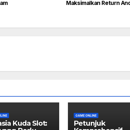
lam
Maksimalkan Return An
LINE
GAME ONLINE
sia Kuda Slot:
Petunjuk