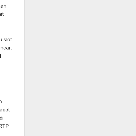
nan
at
 slot
ncar.
l
n
dapat
di
 RTP