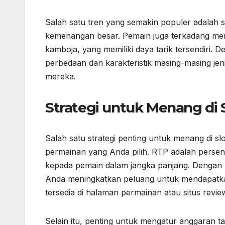
Salah satu tren yang semakin populer adalah
kemenangan besar. Pemain juga terkadang mencar
kamboja, yang memiliki daya tarik tersendiri.
perbedaan dan karakteristik masing-masing je
mereka.
Strategi untuk Menang di 
Salah satu strategi penting untuk menang di s
permainan yang Anda pilih. RTP adalah perse
kepada pemain dalam jangka panjang. Dengan me
Anda meningkatkan peluang untuk mendapatka
tersedia di halaman permainan atau situs review
Selain itu, penting untuk mengatur anggaran tar