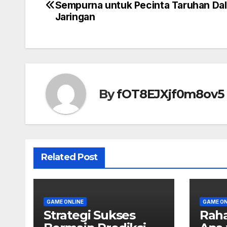
Sempurna untuk Pecinta Taruhan Da
navigation
Jaringan
By
fOT8EJXjf0m8ov5
Related Post
GAME ONLINE
GAME ON
Strategi Sukses
Raha