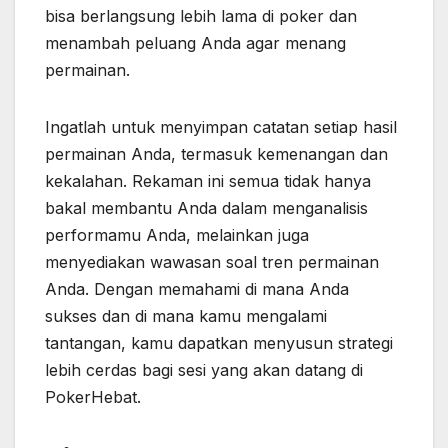
bisa berlangsung lebih lama di poker dan
menambah peluang Anda agar menang
permainan.
Ingatlah untuk menyimpan catatan setiap hasil
permainan Anda, termasuk kemenangan dan
kekalahan. Rekaman ini semua tidak hanya
bakal membantu Anda dalam menganalisis
performamu Anda, melainkan juga
menyediakan wawasan soal tren permainan
Anda. Dengan memahami di mana Anda
sukses dan di mana kamu mengalami
tantangan, kamu dapatkan menyusun strategi
lebih cerdas bagi sesi yang akan datang di
PokerHebat.