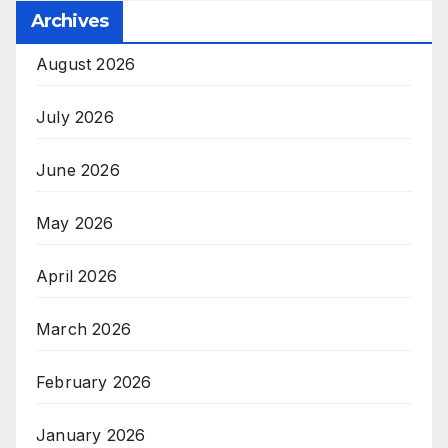
Archives
August 2026
July 2026
June 2026
May 2026
April 2026
March 2026
February 2026
January 2026