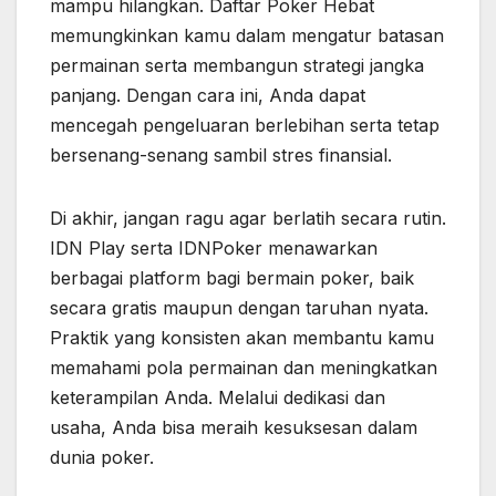
mampu hilangkan. Daftar Poker Hebat
memungkinkan kamu dalam mengatur batasan
permainan serta membangun strategi jangka
panjang. Dengan cara ini, Anda dapat
mencegah pengeluaran berlebihan serta tetap
bersenang-senang sambil stres finansial.
Di akhir, jangan ragu agar berlatih secara rutin.
IDN Play serta IDNPoker menawarkan
berbagai platform bagi bermain poker, baik
secara gratis maupun dengan taruhan nyata.
Praktik yang konsisten akan membantu kamu
memahami pola permainan dan meningkatkan
keterampilan Anda. Melalui dedikasi dan
usaha, Anda bisa meraih kesuksesan dalam
dunia poker.