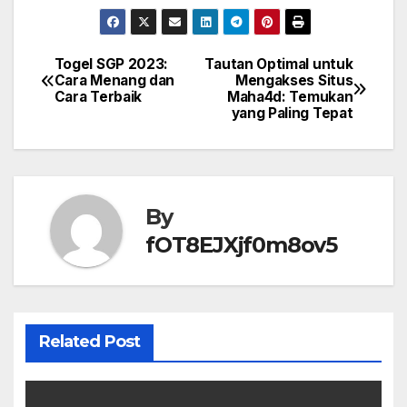
Togel SGP 2023:
Tautan Optimal untuk
Post
Cara Menang dan
Mengakses Situs
Cara Terbaik
Maha4d: Temukan
navigation
yang Paling Tepat
By
fOT8EJXjf0m8ov5
Related Post