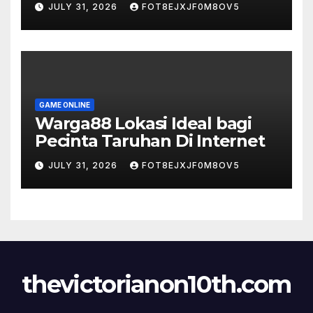
JULY 31, 2026
FOT8EJXJF0M8OV5
GAME ONLINE
Warga88 Lokasi Ideal bagi
Pecinta Taruhan Di Internet
JULY 31, 2026
FOT8EJXJF0M8OV5
thevictorianon10th.com