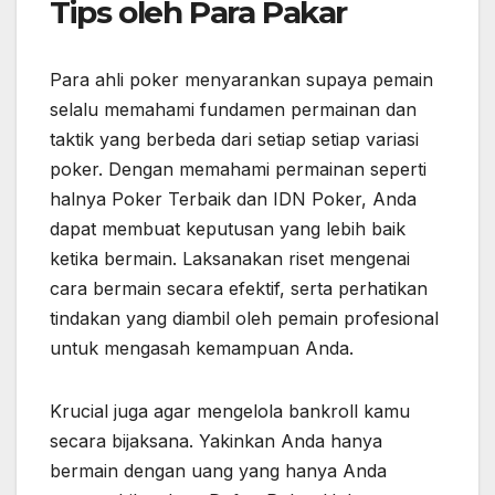
Tips oleh Para Pakar
Para ahli poker menyarankan supaya pemain
selalu memahami fundamen permainan dan
taktik yang berbeda dari setiap setiap variasi
poker. Dengan memahami permainan seperti
halnya Poker Terbaik dan IDN Poker, Anda
dapat membuat keputusan yang lebih baik
ketika bermain. Laksanakan riset mengenai
cara bermain secara efektif, serta perhatikan
tindakan yang diambil oleh pemain profesional
untuk mengasah kemampuan Anda.
Krucial juga agar mengelola bankroll kamu
secara bijaksana. Yakinkan Anda hanya
bermain dengan uang yang hanya Anda