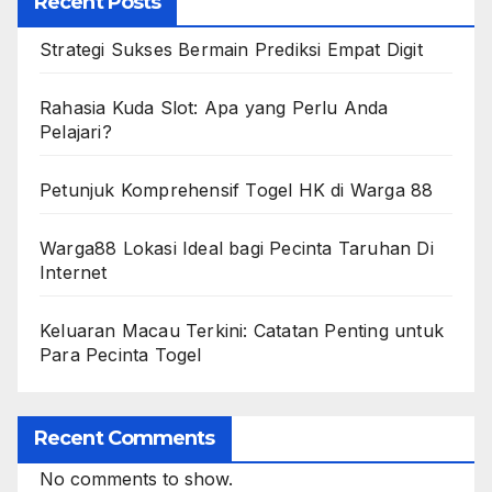
Recent Posts
Strategi Sukses Bermain Prediksi Empat Digit
Rahasia Kuda Slot: Apa yang Perlu Anda
Pelajari?
Petunjuk Komprehensif Togel HK di Warga 88
Warga88 Lokasi Ideal bagi Pecinta Taruhan Di
Internet
Keluaran Macau Terkini: Catatan Penting untuk
Para Pecinta Togel
Recent Comments
No comments to show.