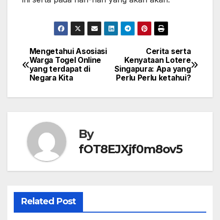
Mengetahui Asosiasi
Cerita serta
Post
Warga Togel Online
Kenyataan Lotere
yang terdapat di
Singapura: Apa yang
navigation
Negara Kita
Perlu Perlu ketahui?
By
fOT8EJXjf0m8ov5
Related Post