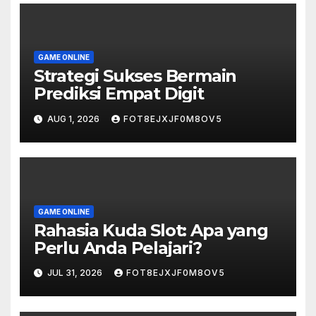
GAME ONLINE
Strategi Sukses Bermain
Prediksi Empat Digit
AUG 1, 2026
FOT8EJXJF0M8OV5
GAME ONLINE
Rahasia Kuda Slot: Apa yang
Perlu Anda Pelajari?
JUL 31, 2026
FOT8EJXJF0M8OV5