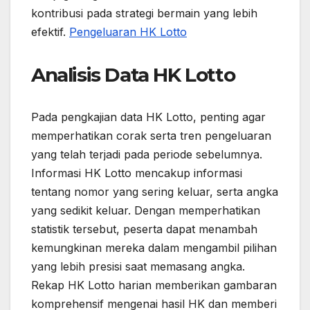
kontribusi pada strategi bermain yang lebih
efektif.
Pengeluaran HK Lotto
Analisis Data HK Lotto
Pada pengkajian data HK Lotto, penting agar
memperhatikan corak serta tren pengeluaran
yang telah terjadi pada periode sebelumnya.
Informasi HK Lotto mencakup informasi
tentang nomor yang sering keluar, serta angka
yang sedikit keluar. Dengan memperhatikan
statistik tersebut, peserta dapat menambah
kemungkinan mereka dalam mengambil pilihan
yang lebih presisi saat memasang angka.
Rekap HK Lotto harian memberikan gambaran
komprehensif mengenai hasil HK dan memberi