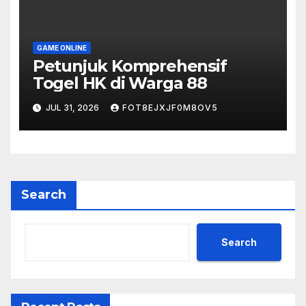
GAME ONLINE
Petunjuk Komprehensif
Togel HK di Warga 88
JUL 31, 2026
FOT8EJXJF0M8OV5
Search
Search