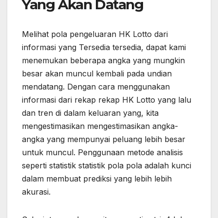
Yang Akan Datang
Melihat pola pengeluaran HK Lotto dari
informasi yang Tersedia tersedia, dapat kami
menemukan beberapa angka yang mungkin
besar akan muncul kembali pada undian
mendatang. Dengan cara menggunakan
informasi dari rekap rekap HK Lotto yang lalu
dan tren di dalam keluaran yang, kita
mengestimasikan mengestimasikan angka-
angka yang mempunyai peluang lebih besar
untuk muncul. Penggunaan metode analisis
seperti statistik statistik pola pola adalah kunci
dalam membuat prediksi yang lebih lebih
akurasi.