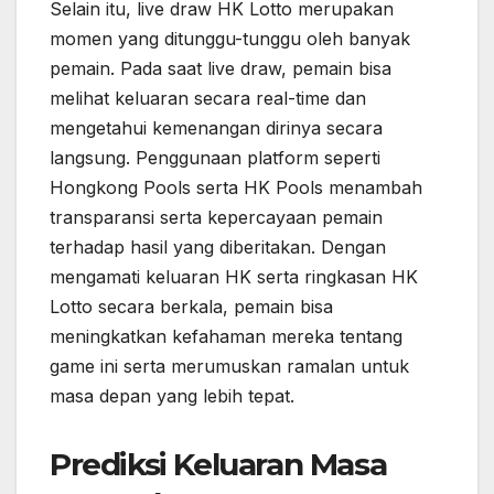
Selain itu, live draw HK Lotto merupakan
momen yang ditunggu-tunggu oleh banyak
pemain. Pada saat live draw, pemain bisa
melihat keluaran secara real-time dan
mengetahui kemenangan dirinya secara
langsung. Penggunaan platform seperti
Hongkong Pools serta HK Pools menambah
transparansi serta kepercayaan pemain
terhadap hasil yang diberitakan. Dengan
mengamati keluaran HK serta ringkasan HK
Lotto secara berkala, pemain bisa
meningkatkan kefahaman mereka tentang
game ini serta merumuskan ramalan untuk
masa depan yang lebih tepat.
Prediksi Keluaran Masa