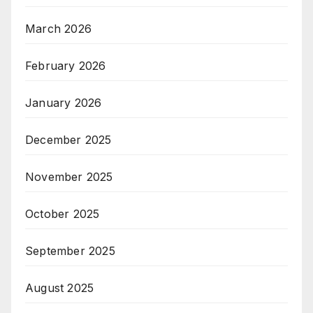
March 2026
February 2026
January 2026
December 2025
November 2025
October 2025
September 2025
August 2025