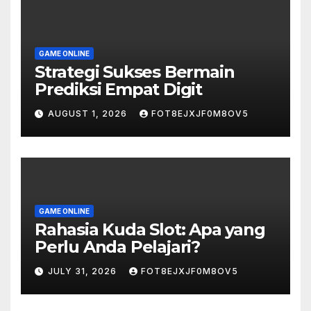
GAME ONLINE
Strategi Sukses Bermain
Prediksi Empat Digit
AUGUST 1, 2026
FOT8EJXJF0M8OV5
GAME ONLINE
Rahasia Kuda Slot: Apa yang
Perlu Anda Pelajari?
JULY 31, 2026
FOT8EJXJF0M8OV5