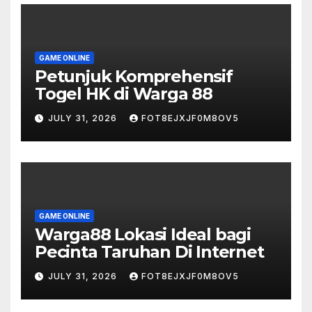
GAME ONLINE
Petunjuk Komprehensif
Togel HK di Warga 88
JULY 31, 2026
FOT8EJXJF0M8OV5
GAME ONLINE
Warga88 Lokasi Ideal bagi
Pecinta Taruhan Di Internet
JULY 31, 2026
FOT8EJXJF0M8OV5