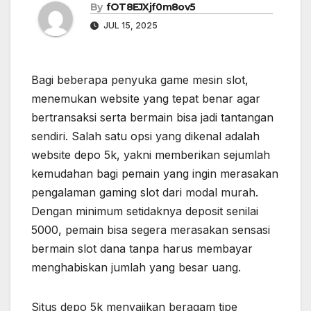
By
fOT8EJXjf0m8ov5
JUL 15, 2025
Bagi beberapa penyuka game mesin slot,
menemukan website yang tepat benar agar
bertransaksi serta bermain bisa jadi tantangan
sendiri. Salah satu opsi yang dikenal adalah
website depo 5k, yakni memberikan sejumlah
kemudahan bagi pemain yang ingin merasakan
pengalaman gaming slot dari modal murah.
Dengan minimum setidaknya deposit senilai
5000, pemain bisa segera merasakan sensasi
bermain slot dana tanpa harus membayar
menghabiskan jumlah yang besar uang.
Situs depo 5k menyajikan beragam tipe