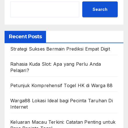
Search
Recent Posts
Strategi Sukses Bermain Prediksi Empat Digit
Rahasia Kuda Slot: Apa yang Perlu Anda
Pelajari?
Petunjuk Komprehensif Togel HK di Warga 88
Warga88 Lokasi Ideal bagi Pecinta Taruhan Di
Internet
Keluaran Macau Terkini: Catatan Penting untuk