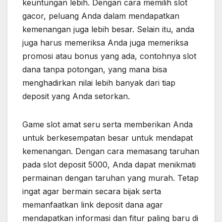
keuntungan lebih. Dengan cara memilih slot
gacor, peluang Anda dalam mendapatkan
kemenangan juga lebih besar. Selain itu, anda
juga harus memeriksa Anda juga memeriksa
promosi atau bonus yang ada, contohnya slot
dana tanpa potongan, yang mana bisa
menghadirkan nilai lebih banyak dari tiap
deposit yang Anda setorkan.
Game slot amat seru serta memberikan Anda
untuk berkesempatan besar untuk mendapat
kemenangan. Dengan cara memasang taruhan
pada slot deposit 5000, Anda dapat menikmati
permainan dengan taruhan yang murah. Tetap
ingat agar bermain secara bijak serta
memanfaatkan link deposit dana agar
mendapatkan informasi dan fitur paling baru di