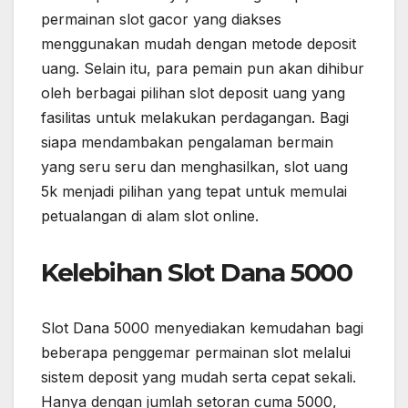
permainan slot gacor yang diakses
menggunakan mudah dengan metode deposit
uang. Selain itu, para pemain pun akan dihibur
oleh berbagai pilihan slot deposit uang yang
fasilitas untuk melakukan perdagangan. Bagi
siapa mendambakan pengalaman bermain
yang seru seru dan menghasilkan, slot uang
5k menjadi pilihan yang tepat untuk memulai
petualangan di alam slot online.
Kelebihan Slot Dana 5000
Slot Dana 5000 menyediakan kemudahan bagi
beberapa penggemar permainan slot melalui
sistem deposit yang mudah serta cepat sekali.
Hanya dengan jumlah setoran cuma 5000,