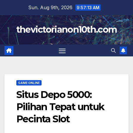
Skip
Sun. Aug 9th, 2026
9:57:13 AM
to
content
thevictorianon10th.com
GAME ONLINE
Situs Depo 5000:
Pilihan Tepat untuk
Pecinta Slot