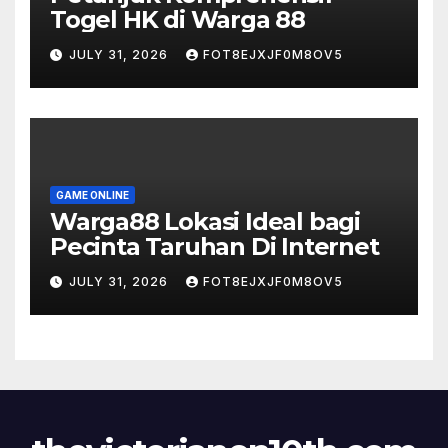
Togel HK di Warga 88
JULY 31, 2026
FOT8EJXJF0M8OV5
GAME ONLINE
Warga88 Lokasi Ideal bagi
Pecinta Taruhan Di Internet
JULY 31, 2026
FOT8EJXJF0M8OV5