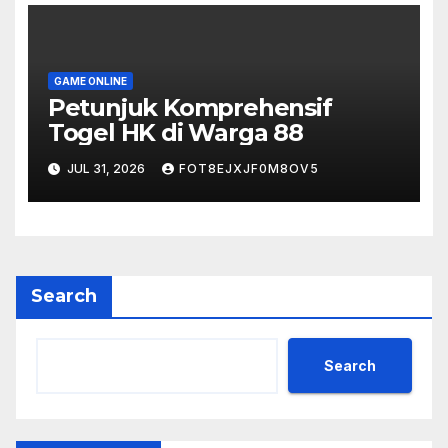
GAME ONLINE
Petunjuk Komprehensif
Togel HK di Warga 88
JUL 31, 2026
FOT8EJXJF0M8OV5
Search
Search