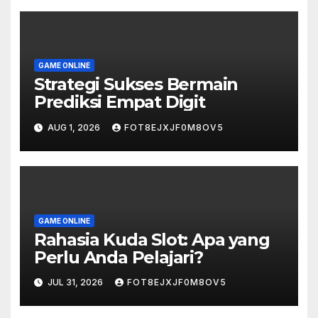
GAME ONLINE
Strategi Sukses Bermain
Prediksi Empat Digit
AUG 1, 2026
FOT8EJXJF0M8OV5
GAME ONLINE
Rahasia Kuda Slot: Apa yang
Perlu Anda Pelajari?
JUL 31, 2026
FOT8EJXJF0M8OV5