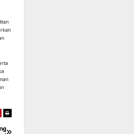
itan
urkan
an
erta
ka
aman
in
ang