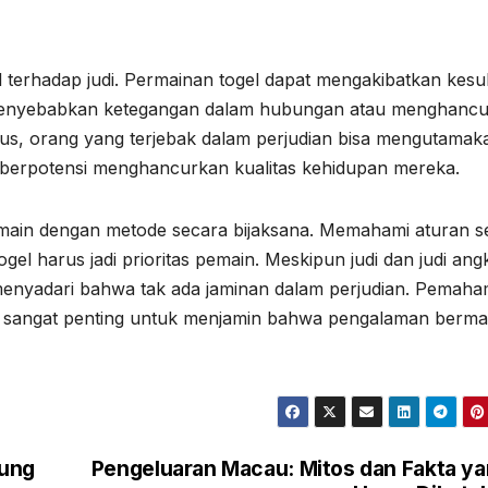
al terhadap judi. Permainan togel dapat mengakibatkan kesul
t menyebabkan ketegangan dalam hubungan atau menghanc
asus, orang yang terjebak dalam perjudian bisa mengutamak
si berpotensi menghancurkan kualitas kehidupan mereka.
ermain dengan metode secara bijaksana. Memahami aturan s
gel harus jadi prioritas pemain. Meskipun judi dan judi ang
enyadari bahwa tak ada jaminan dalam perjudian. Pemah
ik sangat penting untuk menjamin bahwa pengalaman berma
sung
Pengeluaran Macau: Mitos dan Fakta y