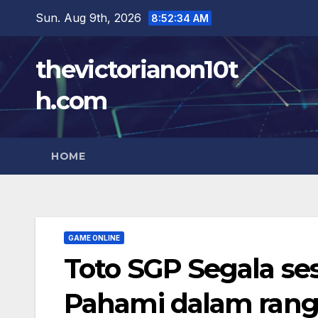
Skip
Sun. Aug 9th, 2026
8:52:35 AM
to
content
thevictorianon10t
h.com
HOME
GAME ONLINE
Toto SGP Segala se
Pahami dalam rang