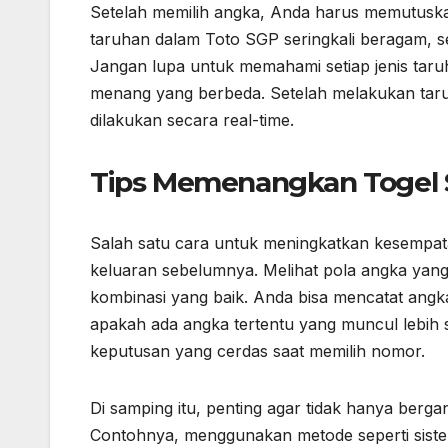
Setelah memilih angka, Anda harus memutuskan
taruhan dalam Toto SGP seringkali beragam, se
Jangan lupa untuk memahami setiap jenis ta
menang yang berbeda. Setelah melakukan taru
dilakukan secara real-time.
Tips Memenangkan Togel
Salah satu cara untuk meningkatkan kesempat
keluaran sebelumnya. Melihat pola angka ya
kombinasi yang baik. Anda bisa mencatat ang
apakah ada angka tertentu yang muncul lebih 
keputusan yang cerdas saat memilih nomor.
Di samping itu, penting agar tidak hanya berga
Contohnya, menggunakan metode seperti sist