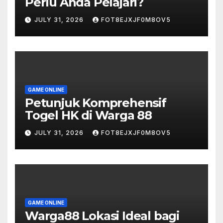
Perlu Anda Pelajari?
JULY 31, 2026
FOT8EJXJF0M8OV5
GAME ONLINE
Petunjuk Komprehensif
Togel HK di Warga 88
JULY 31, 2026
FOT8EJXJF0M8OV5
GAME ONLINE
Warga88 Lokasi Ideal bagi