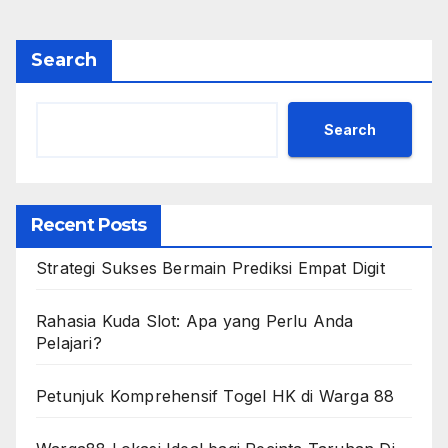
Search
Search
Recent Posts
Strategi Sukses Bermain Prediksi Empat Digit
Rahasia Kuda Slot: Apa yang Perlu Anda
Pelajari?
Petunjuk Komprehensif Togel HK di Warga 88