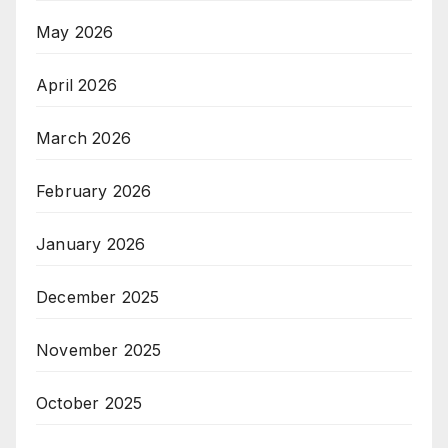
May 2026
April 2026
March 2026
February 2026
January 2026
December 2025
November 2025
October 2025