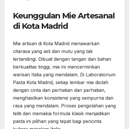
Keunggulan Mie Artesanal
di Kota Madrid
Mie artisan di Kota Madrid menawarkan
citarasa yang asli dan mutu yang tak
tertandingi. Dibuat dengan tangan dan bahan
berkualitas tinggi, mie ini mencerminkan
warisan Italia yang mendalam. Di Laboratorium
Pasta Kota Madrid, setiap lembar mie diolah
dengan cinta dan perhatian dan perhatian,
menghasilkan konsistensi yang sempurna dan
rasa yang mendalam. Proses pengolahan yang
teliti dan memakai formula klasik menjadikan
pasta ini pilihan yang tepat bagi pencinta