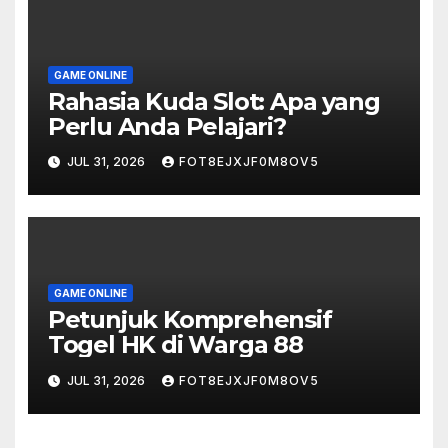
GAME ONLINE
Rahasia Kuda Slot: Apa yang
Perlu Anda Pelajari?
JUL 31, 2026
FOT8EJXJF0M8OV5
GAME ONLINE
Petunjuk Komprehensif
Togel HK di Warga 88
JUL 31, 2026
FOT8EJXJF0M8OV5