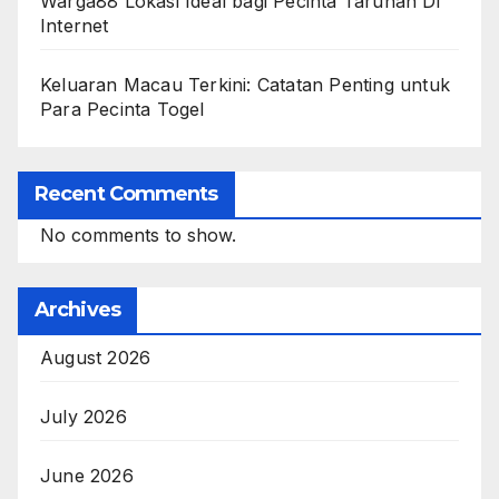
Warga88 Lokasi Ideal bagi Pecinta Taruhan Di
Internet
Keluaran Macau Terkini: Catatan Penting untuk
Para Pecinta Togel
Recent Comments
No comments to show.
Archives
August 2026
July 2026
June 2026