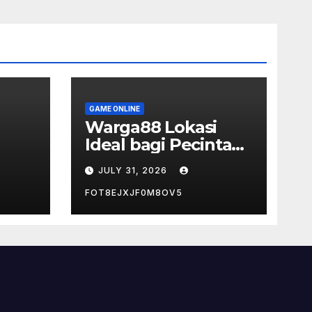
GAME ONLINE
Warga88 Lokasi
Ideal bagi Pecinta
rga
Taruhan Di Internet
JULY 31, 2026
FOT8EJXJF0M8OV5