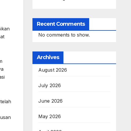
Recent Comments
sikan
No comments to show.
at
Archives
m
ya
August 2026
asi
July 2026
June 2026
telah
May 2026
tusan