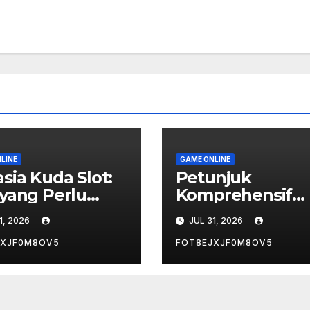
LINE
GAME ONLINE
sia Kuda Slot:
Petunjuk
yang Perlu
Komprehensif
 Pelajari?
Togel HK di War
1, 2026
JUL 31, 2026
88
JXJF0M8OV5
FOT8EJXJF0M8OV5