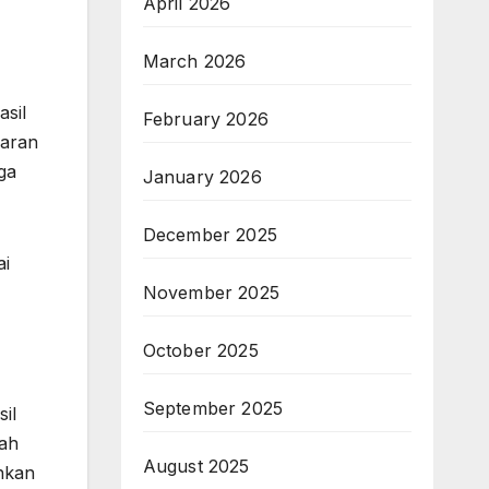
April 2026
March 2026
asil
February 2026
uaran
ga
January 2026
December 2025
ai
November 2025
October 2025
September 2025
il
kah
August 2025
nkan