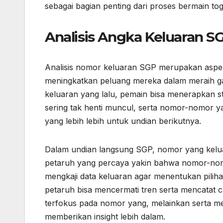
sebagai bagian penting dari proses bermain tog
Analisis Angka Keluaran S
Analisis nomor keluaran SGP merupakan aspek 
meningkatkan peluang mereka dalam meraih g
keluaran yang lalu, pemain bisa menerapkan str
sering tak henti muncul, serta nomor-nomor y
yang lebih lebih untuk undian berikutnya.
Dalam undian langsung SGP, nomor yang kelua
petaruh yang percaya yakin bahwa nomor-nomo
mengkaji data keluaran agar menentukan pilihan
petaruh bisa mencermati tren serta mencatat ca
terfokus pada nomor yang, melainkan serta me
memberikan insight lebih dalam.