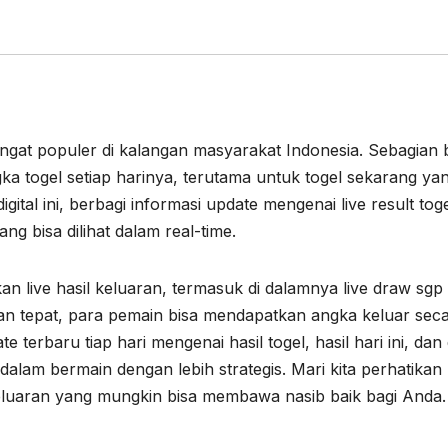
ngat populer di kalangan masyarakat Indonesia. Sebagian 
ka togel setiap harinya, terutama untuk togel sekarang ya
gital ini, berbagi informasi update mengenai live result tog
g bisa dilihat dalam real-time.
kan live hasil keluaran, termasuk di dalamnya live draw sgp
dan tepat, para pemain bisa mendapatkan angka keluar sec
 terbaru tiap hari mengenai hasil togel, hasil hari ini, dan
lam bermain dengan lebih strategis. Mari kita perhatikan
eluaran yang mungkin bisa membawa nasib baik bagi Anda.