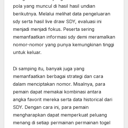
pola yang muncul di hasil hasil undian
berikutnya. Melalui melihat data pengeluaran
sdy serta hasil live draw SDY, evaluasi ini
menjadi menjadi fokus. Peserta sering
memanfaatkan informasi sdy demi meramalkan
nomor-nomor yang punya kemungkinan tinggi
untuk keluar.
Di samping itu, banyak juga yang
memanfaatkan berbagai strategi dan cara
dalam menciptakan nomor. Misalnya, para
pemain dapat memakai kombinasi antara
angka favorit mereka serta data historical dari
SDY. Dengan cara ini, para pemain
mengharapkan dapat memperkuat peluang
menang di setiap permainan permainan togel