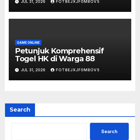
JUL 31, 2026
FOT8EJXJF0M8OV5
GAME ONLINE
Petunjuk Komprehensif
Togel HK di Warga 88
JUL 31, 2026
FOT8EJXJF0M8OV5
Search
Search