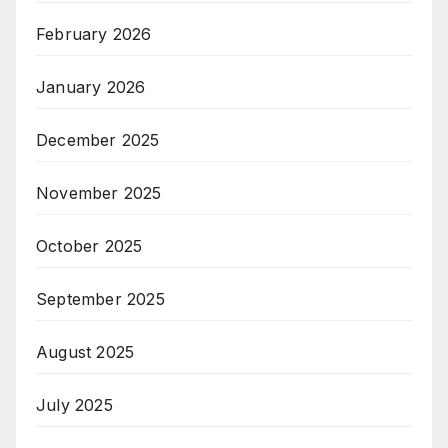
February 2026
January 2026
December 2025
November 2025
October 2025
September 2025
August 2025
July 2025