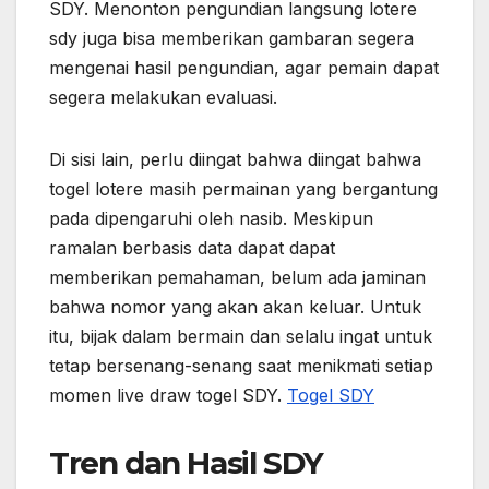
SDY. Menonton pengundian langsung lotere
sdy juga bisa memberikan gambaran segera
mengenai hasil pengundian, agar pemain dapat
segera melakukan evaluasi.
Di sisi lain, perlu diingat bahwa diingat bahwa
togel lotere masih permainan yang bergantung
pada dipengaruhi oleh nasib. Meskipun
ramalan berbasis data dapat dapat
memberikan pemahaman, belum ada jaminan
bahwa nomor yang akan akan keluar. Untuk
itu, bijak dalam bermain dan selalu ingat untuk
tetap bersenang-senang saat menikmati setiap
momen live draw togel SDY.
Togel SDY
Tren dan Hasil SDY