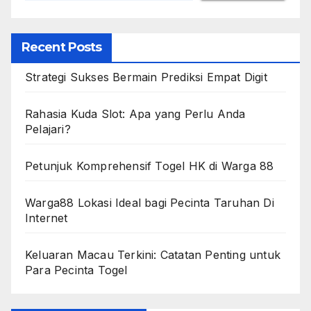
Recent Posts
Strategi Sukses Bermain Prediksi Empat Digit
Rahasia Kuda Slot: Apa yang Perlu Anda
Pelajari?
Petunjuk Komprehensif Togel HK di Warga 88
Warga88 Lokasi Ideal bagi Pecinta Taruhan Di
Internet
Keluaran Macau Terkini: Catatan Penting untuk
Para Pecinta Togel