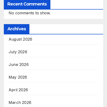
Recent Comments
No comments to show.
Archives
August 2026
July 2026
June 2026
May 2026
April 2026
March 2026