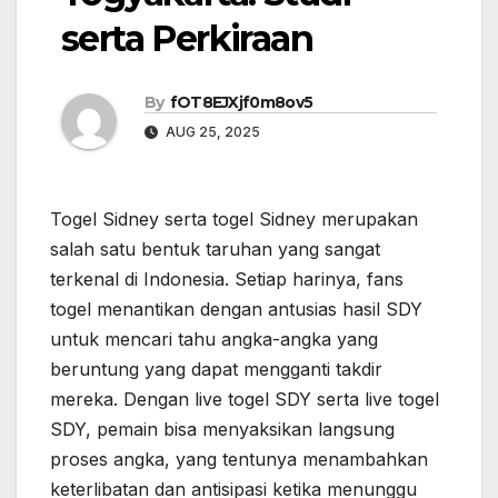
serta Perkiraan
By
fOT8EJXjf0m8ov5
AUG 25, 2025
Togel Sidney serta togel Sidney merupakan
salah satu bentuk taruhan yang sangat
terkenal di Indonesia. Setiap harinya, fans
togel menantikan dengan antusias hasil SDY
untuk mencari tahu angka-angka yang
beruntung yang dapat mengganti takdir
mereka. Dengan live togel SDY serta live togel
SDY, pemain bisa menyaksikan langsung
proses angka, yang tentunya menambahkan
keterlibatan dan antisipasi ketika menunggu