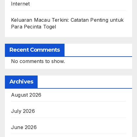
Internet
Keluaran Macau Terkini: Catatan Penting untuk
Para Pecinta Togel
Recent Comments
No comments to show.
Archives
August 2026
July 2026
June 2026