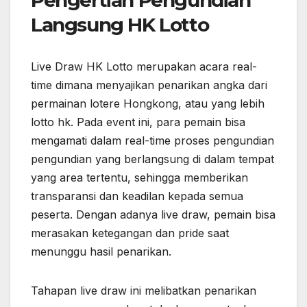
Pengertian Pengundian
Langsung HK Lotto
Live Draw HK Lotto merupakan acara real-
time dimana menyajikan penarikan angka dari
permainan lotere Hongkong, atau yang lebih
lotto hk. Pada event ini, para pemain bisa
mengamati dalam real-time proses pengundian
pengundian yang berlangsung di dalam tempat
yang area tertentu, sehingga memberikan
transparansi dan keadilan kepada semua
peserta. Dengan adanya live draw, pemain bisa
merasakan ketegangan dan pride saat
menunggu hasil penarikan.
Tahapan live draw ini melibatkan penarikan