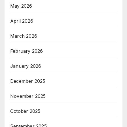
May 2026
April 2026
March 2026
February 2026
January 2026
December 2025
November 2025
October 2025
September 2025