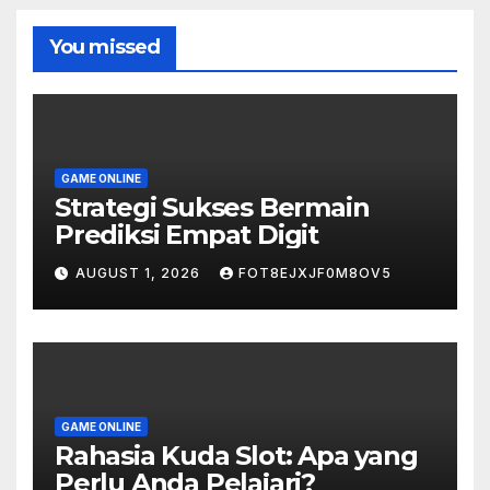
You missed
GAME ONLINE
Strategi Sukses Bermain
Prediksi Empat Digit
AUGUST 1, 2026
FOT8EJXJF0M8OV5
GAME ONLINE
Rahasia Kuda Slot: Apa yang
Perlu Anda Pelajari?