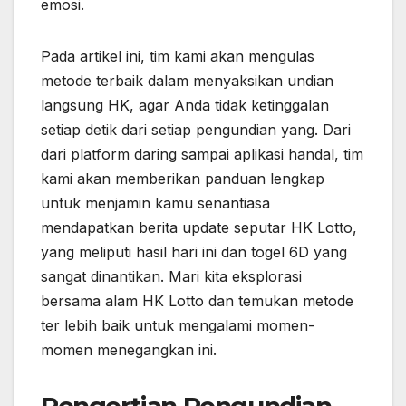
emosi.
Pada artikel ini, tim kami akan mengulas
metode terbaik dalam menyaksikan undian
langsung HK, agar Anda tidak ketinggalan
setiap detik dari setiap pengundian yang. Dari
dari platform daring sampai aplikasi handal, tim
kami akan memberikan panduan lengkap
untuk menjamin kamu senantiasa
mendapatkan berita update seputar HK Lotto,
yang meliputi hasil hari ini dan togel 6D yang
sangat dinantikan. Mari kita eksplorasi
bersama alam HK Lotto dan temukan metode
ter lebih baik untuk mengalami momen-
momen menegangkan ini.