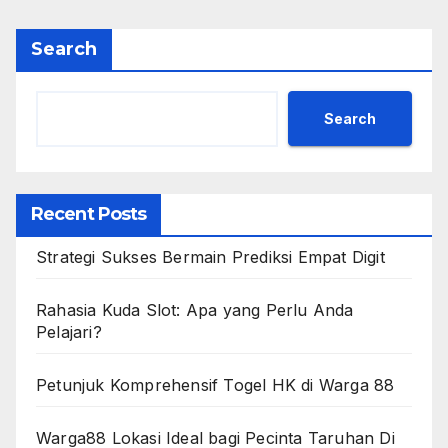
Search
Search
Recent Posts
Strategi Sukses Bermain Prediksi Empat Digit
Rahasia Kuda Slot: Apa yang Perlu Anda
Pelajari?
Petunjuk Komprehensif Togel HK di Warga 88
Warga88 Lokasi Ideal bagi Pecinta Taruhan Di