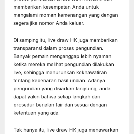
memberikan kesempatan Anda untuk
mengalami momen kemenangan yang dengan
segera jika nomor Anda keluar.
Di samping itu, live draw HK juga memberikan
transparansi dalam proses pengundian.
Banyak pemain menganggap lebih nyaman
ketika mereka melihat pengundian dilakukan
live, sehingga menurunkan kekhawatiran
tentang kebenaran hasil undian. Adanya
pengundian yang disiarkan langsung, anda
dapat yakin bahwa setiap langkah dari
prosedur berjalan fair dan sesuai dengan
ketentuan yang ada.
Tak hanya itu, live draw HK juga menawarkan