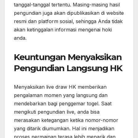
tanggal-tanggal tertentu. Masing-masing hasil
pengundian juga akan dipublikasikan di website
resmi dan platform sosial, sehingga Anda tidak
akan ketinggalan informasi mengenai hoki
anda.
Keuntungan Menyaksikan
Pengundian Langsung HK
Menyaksikan live draw HK memberikan
pengalaman momen yang langsung dan
mendebarkan bagi penggemar togel. Saat
mengikuti pengundian live, anda bisa
merasakan ketegangan ketika nomor-nomor
yang ditarik diumumkan. Hal ini menjadikan
proses permainan terasa lebih menarik dan