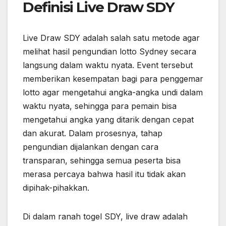
Definisi Live Draw SDY
Live Draw SDY adalah salah satu metode agar
melihat hasil pengundian lotto Sydney secara
langsung dalam waktu nyata. Event tersebut
memberikan kesempatan bagi para penggemar
lotto agar mengetahui angka-angka undi dalam
waktu nyata, sehingga para pemain bisa
mengetahui angka yang ditarik dengan cepat
dan akurat. Dalam prosesnya, tahap
pengundian dijalankan dengan cara
transparan, sehingga semua peserta bisa
merasa percaya bahwa hasil itu tidak akan
dipihak-pihakkan.
Di dalam ranah togel SDY, live draw adalah