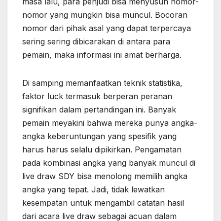
masa lalu, para penjudi bisa menyusun nomor-
nomor yang mungkin bisa muncul. Bocoran
nomor dari pihak asal yang dapat terpercaya
sering sering dibicarakan di antara para
pemain, maka informasi ini amat berharga.
Di samping memanfaatkan teknik statistika,
faktor luck termasuk berperan peranan
signifikan dalam pertandingan ini. Banyak
pemain meyakini bahwa mereka punya angka-
angka keberuntungan yang spesifik yang
harus harus selalu dipikirkan. Pengamatan
pada kombinasi angka yang banyak muncul di
live draw SDY bisa menolong memilih angka
angka yang tepat. Jadi, tidak lewatkan
kesempatan untuk mengambil catatan hasil
dari acara live draw sebagai acuan dalam