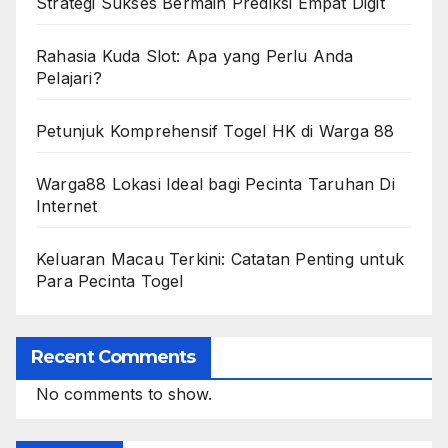
Strategi Sukses Bermain Prediksi Empat Digit
Rahasia Kuda Slot: Apa yang Perlu Anda
Pelajari?
Petunjuk Komprehensif Togel HK di Warga 88
Warga88 Lokasi Ideal bagi Pecinta Taruhan Di
Internet
Keluaran Macau Terkini: Catatan Penting untuk
Para Pecinta Togel
Recent Comments
No comments to show.