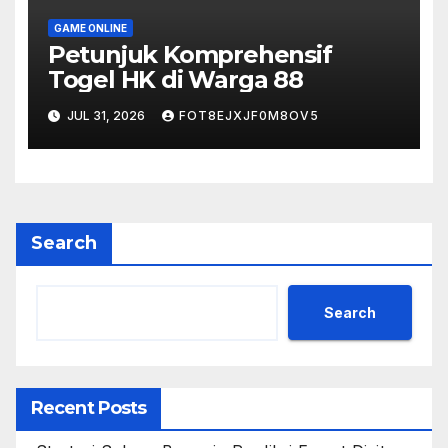
GAME ONLINE
Petunjuk Komprehensif
Togel HK di Warga 88
JUL 31, 2026
FOT8EJXJF0M8OV5
Search
Search
Recent Posts