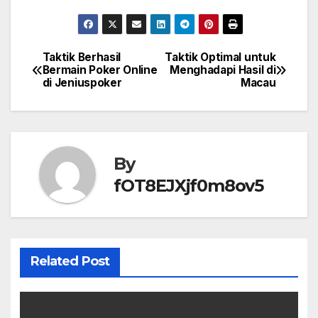
Taktik Berhasil
Taktik Optimal untuk
Post
Bermain Poker Online
Menghadapi Hasil di
di Jeniuspoker
Macau
navigation
By
fOT8EJXjf0m8ov5
Related Post