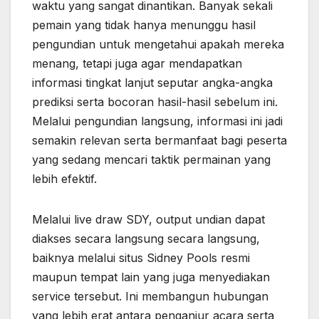
waktu yang sangat dinantikan. Banyak sekali
pemain yang tidak hanya menunggu hasil
pengundian untuk mengetahui apakah mereka
menang, tetapi juga agar mendapatkan
informasi tingkat lanjut seputar angka-angka
prediksi serta bocoran hasil-hasil sebelum ini.
Melalui pengundian langsung, informasi ini jadi
semakin relevan serta bermanfaat bagi peserta
yang sedang mencari taktik permainan yang
lebih efektif.
Melalui live draw SDY, output undian dapat
diakses secara langsung secara langsung,
baiknya melalui situs Sidney Pools resmi
maupun tempat lain yang juga menyediakan
service tersebut. Ini membangun hubungan
yang lebih erat antara penganjur acara serta