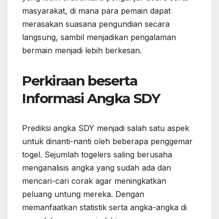
masyarakat, di mana para pemain dapat
merasakan suasana pengundian secara
langsung, sambil menjadikan pengalaman
bermain menjadi lebih berkesan.
Perkiraan beserta
Informasi Angka SDY
Prediksi angka SDY menjadi salah satu aspek
untuk dinanti-nanti oleh beberapa penggemar
togel. Sejumlah togelers saling berusaha
menganalisis angka yang sudah ada dan
mencari-cari corak agar meningkatkan
peluang untung mereka. Dengan
memanfaatkan statistik serta angka-angka di