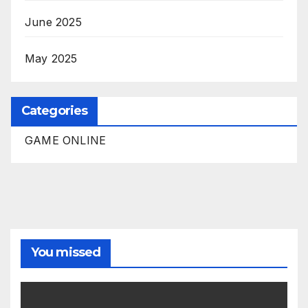
June 2025
May 2025
Categories
GAME ONLINE
You missed