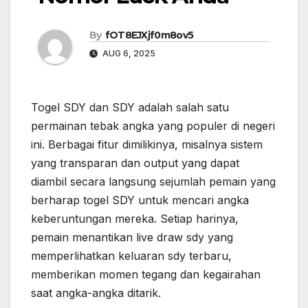
By
fOT8EJXjf0m8ov5
AUG 6, 2025
Togel SDY dan SDY adalah salah satu
permainan tebak angka yang populer di negeri
ini. Berbagai fitur dimilikinya, misalnya sistem
yang transparan dan output yang dapat
diambil secara langsung sejumlah pemain yang
berharap togel SDY untuk mencari angka
keberuntungan mereka. Setiap harinya,
pemain menantikan live draw sdy yang
memperlihatkan keluaran sdy terbaru,
memberikan momen tegang dan kegairahan
saat angka-angka ditarik.