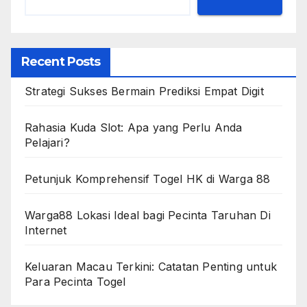
Recent Posts
Strategi Sukses Bermain Prediksi Empat Digit
Rahasia Kuda Slot: Apa yang Perlu Anda
Pelajari?
Petunjuk Komprehensif Togel HK di Warga 88
Warga88 Lokasi Ideal bagi Pecinta Taruhan Di
Internet
Keluaran Macau Terkini: Catatan Penting untuk
Para Pecinta Togel