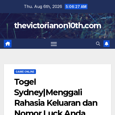
Skip
Thu. Aug 6th, 2026
5:06:27 AM
to
content
thevictorianon10th.com
GAME ONLINE
Togel
Sydney|Menggali
Rahasia Keluaran dan
Nomor Luck Anda