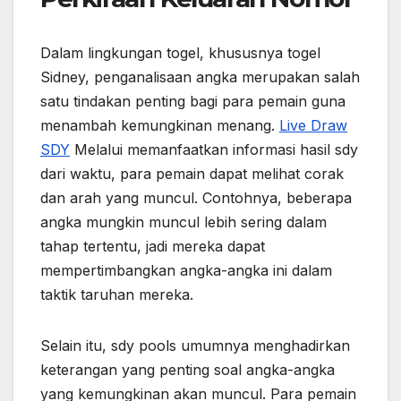
Dalam lingkungan togel, khususnya togel
Sidney, penganalisaan angka merupakan salah
satu tindakan penting bagi para pemain guna
menambah kemungkinan menang.
Live Draw
SDY
Melalui memanfaatkan informasi hasil sdy
dari waktu, para pemain dapat melihat corak
dan arah yang muncul. Contohnya, beberapa
angka mungkin muncul lebih sering dalam
tahap tertentu, jadi mereka dapat
mempertimbangkan angka-angka ini dalam
taktik taruhan mereka.
Selain itu, sdy pools umumnya menghadirkan
keterangan yang penting soal angka-angka
yang kemungkinan akan muncul. Para pemain