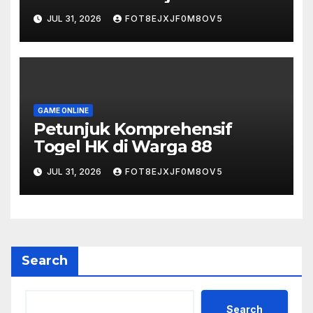
JUL 31, 2026
FOT8EJXJF0M8OV5
GAME ONLINE
Petunjuk Komprehensif
Togel HK di Warga 88
JUL 31, 2026
FOT8EJXJF0M8OV5
Search
Search