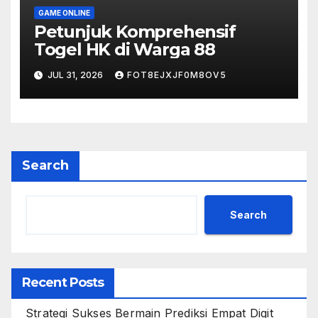
GAME ONLINE
Petunjuk Komprehensif
Togel HK di Warga 88
JUL 31, 2026
FOT8EJXJF0M8OV5
Search
Search
Recent Posts
Strategi Sukses Bermain Prediksi Empat Digit