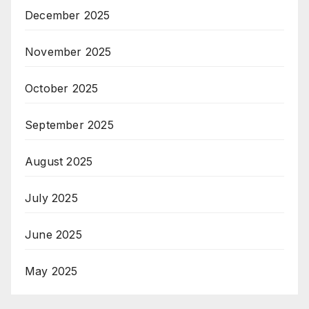
December 2025
November 2025
October 2025
September 2025
August 2025
July 2025
June 2025
May 2025