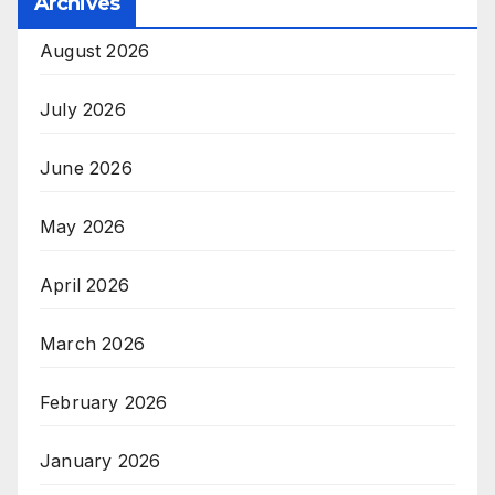
Archives
August 2026
July 2026
June 2026
May 2026
April 2026
March 2026
February 2026
January 2026