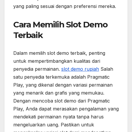
yang paling sesuai dengan preferensi mereka.
Cara Memilih Slot Demo
Terbaik
Dalam memilih slot demo terbaik, penting
untuk mempertimbangkan kualitas dari
penyedia permainan.
slot demo rupiah
Salah
satu penyedia terkemuka adalah Pragmatic
Play, yang dikenal dengan variasi permainan
yang menarik dan grafis yang memukau.
Dengan mencoba slot demo dari Pragmatic
Play, Anda dapat merasakan pengalaman yang
mendekati permainan nyata tanpa harus
mengeluarkan uang. Pastikan untuk