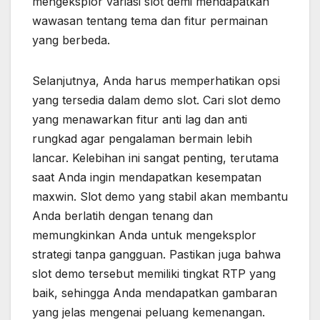
mengeksplor variasi slot demi mendapatkan
wawasan tentang tema dan fitur permainan
yang berbeda.
Selanjutnya, Anda harus memperhatikan opsi
yang tersedia dalam demo slot. Cari slot demo
yang menawarkan fitur anti lag dan anti
rungkad agar pengalaman bermain lebih
lancar. Kelebihan ini sangat penting, terutama
saat Anda ingin mendapatkan kesempatan
maxwin. Slot demo yang stabil akan membantu
Anda berlatih dengan tenang dan
memungkinkan Anda untuk mengeksplor
strategi tanpa gangguan. Pastikan juga bahwa
slot demo tersebut memiliki tingkat RTP yang
baik, sehingga Anda mendapatkan gambaran
yang jelas mengenai peluang kemenangan.