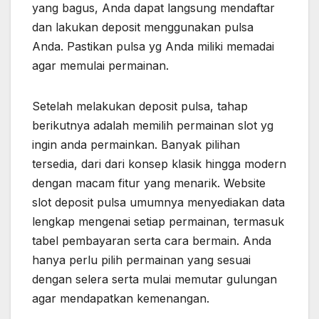
yang bagus, Anda dapat langsung mendaftar
dan lakukan deposit menggunakan pulsa
Anda. Pastikan pulsa yg Anda miliki memadai
agar memulai permainan.
Setelah melakukan deposit pulsa, tahap
berikutnya adalah memilih permainan slot yg
ingin anda permainkan. Banyak pilihan
tersedia, dari dari konsep klasik hingga modern
dengan macam fitur yang menarik. Website
slot deposit pulsa umumnya menyediakan data
lengkap mengenai setiap permainan, termasuk
tabel pembayaran serta cara bermain. Anda
hanya perlu pilih permainan yang sesuai
dengan selera serta mulai memutar gulungan
agar mendapatkan kemenangan.