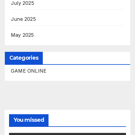
July 2025
June 2025
May 2025
Categories
GAME ONLINE
You missed