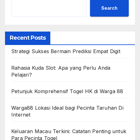
Search
Recent Posts
Strategi Sukses Bermain Prediksi Empat Digit
Rahasia Kuda Slot: Apa yang Perlu Anda
Pelajari?
Petunjuk Komprehensif Togel HK di Warga 88
Warga88 Lokasi Ideal bagi Pecinta Taruhan Di
Internet
Keluaran Macau Terkini: Catatan Penting untuk
Para Pecinta Togel