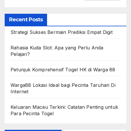
Recent Posts
Strategi Sukses Bermain Prediksi Empat Digit
Rahasia Kuda Slot: Apa yang Perlu Anda
Pelajari?
Petunjuk Komprehensif Togel HK di Warga 88
Warga88 Lokasi Ideal bagi Pecinta Taruhan Di
Internet
Keluaran Macau Terkini: Catatan Penting untuk
Para Pecinta Togel