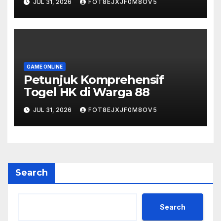
JUL 31, 2026
FOT8EJXJF0M8OV5
GAME ONLINE
Petunjuk Komprehensif
Togel HK di Warga 88
JUL 31, 2026
FOT8EJXJF0M8OV5
Search
Search