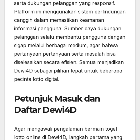
serta dukungan pelanggan yang responsif.
Platform ini menggunakan sistem perlindungan
canggih dalam memastikan keamanan
informasi pengguna. Sumber daya dukungan
pelanggan selalu membantu pengguna dengan
sigap melalui berbagai medium, agar bahwa
pertanyaan pertanyaan serta masalah bisa
diselesaikan secara efisien. Semua menjadikan
Dewi4D sebagai pilihan tepat untuk beberapa
pecinta lotto digital.
Petunjuk Masuk dan
Daftar Dewi4D
Agar mengawali pengalaman bermain togel
lotto online di Dewi4D, langkah pertama yang