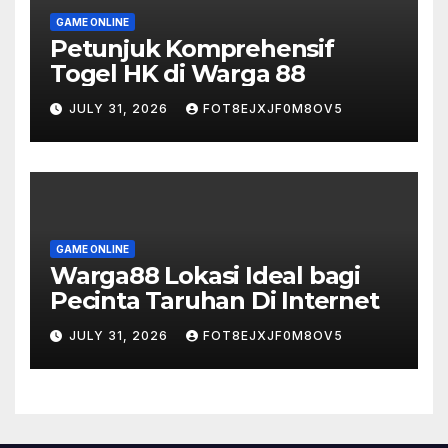
GAME ONLINE
Petunjuk Komprehensif
Togel HK di Warga 88
JULY 31, 2026
FOT8EJXJF0M8OV5
GAME ONLINE
Warga88 Lokasi Ideal bagi
Pecinta Taruhan Di Internet
JULY 31, 2026
FOT8EJXJF0M8OV5