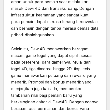
aman untuk para pemain saat melakukan
masuk Dewi 4D dan transaksi uang. Dengan
infrastruktur keamanan yang sangat kuat,
para pemain dapat merasa tenang berinvestasi
dan bermain dengan tanpa merasa cemas data
pribadi disalahgunakan.
Selain itu, Dewi4D menawarkan beragam
macam game togel yang dapat dipilih sesuai
pada preferensi para gamernya. Mulai dari
togel 4D, tiga dimensi, hingga 2D, tiap jenis
game menawarkan peluang dan reward yang
menarik. Promosi dan bonus menarik yang
menjanjikan juga kali ada, memberikan
tambahan nilai bagi pemain baru yang
berkeinginan daftar di Dewi4D. Dengan adanya
beragam opsi permainan dan bonus yang