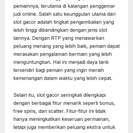
pemainnya, terutama di kalangan penggemar
judi online. Salah satu keunggulan utama dari
slot gacor adalah tingkat pengembalian yang
lebih tinggi dibandingkan dengan jenis slot
lainnya. Dengan RTP yang menawarkan
peluang menang yang lebih baik, pemain dapat
merasakan pengalaman bermain yang lebih
menguntungkan. Hal ini menjadi daya tarik
tersendiri bagi pemain yang ingin meraih
kemenangan dalam waktu yang lebih cepat.
Selain itu, slot gacor seringkali dilengkapi
dengan berbagai fitur menarik seperti bonus,
free spins, dan scatter. Fitur-fitur ini tidak
hanya meningkatkan keseruan permainan,
tetapi juga memberikan peluang ekstra untuk