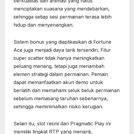
berkualitas dan animasi yang halus
menciptakan suasana yang mendebarkan,
sehingga setiap sesi permainan terasa lebih
hidup dan menyenangkan.
Sistem bonus yang diaplikasikan di Fortune
Ace juga menjadi daya tarik tersendiri. Fitur
super scatter tidak hanya meningkatkan
peluang menang, tetapi juga menambah
elemen strategi dalam permainan. Pemain
dapat memanfaatkan akun demo untuk
berlatih dan memahami seluk beluk permainan
sebelum memasang taruhan sebenarnya,
sehingga meminimalkan risiko kerugian.
Selain itu, slot resmi dari Pragmatic Play ini
memiliki tingkat RTP yang menarik,