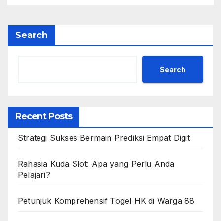
Search
Search
Recent Posts
Strategi Sukses Bermain Prediksi Empat Digit
Rahasia Kuda Slot: Apa yang Perlu Anda
Pelajari?
Petunjuk Komprehensif Togel HK di Warga 88