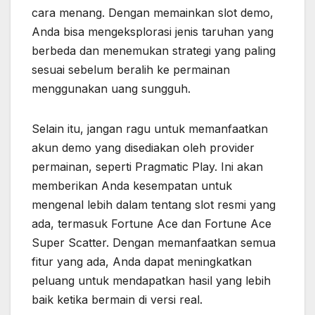
cara menang. Dengan memainkan slot demo,
Anda bisa mengeksplorasi jenis taruhan yang
berbeda dan menemukan strategi yang paling
sesuai sebelum beralih ke permainan
menggunakan uang sungguh.
Selain itu, jangan ragu untuk memanfaatkan
akun demo yang disediakan oleh provider
permainan, seperti Pragmatic Play. Ini akan
memberikan Anda kesempatan untuk
mengenal lebih dalam tentang slot resmi yang
ada, termasuk Fortune Ace dan Fortune Ace
Super Scatter. Dengan memanfaatkan semua
fitur yang ada, Anda dapat meningkatkan
peluang untuk mendapatkan hasil yang lebih
baik ketika bermain di versi real.