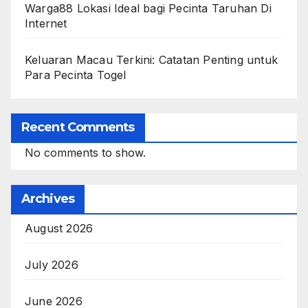
Warga88 Lokasi Ideal bagi Pecinta Taruhan Di
Internet
Keluaran Macau Terkini: Catatan Penting untuk
Para Pecinta Togel
Recent Comments
No comments to show.
Archives
August 2026
July 2026
June 2026