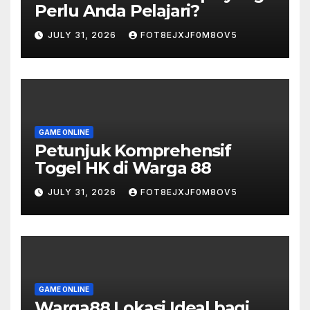
Perlu Anda Pelajari?
JULY 31, 2026
FOT8EJXJF0M8OV5
GAME ONLINE
Petunjuk Komprehensif
Togel HK di Warga 88
JULY 31, 2026
FOT8EJXJF0M8OV5
GAME ONLINE
Warga88 Lokasi Ideal bagi