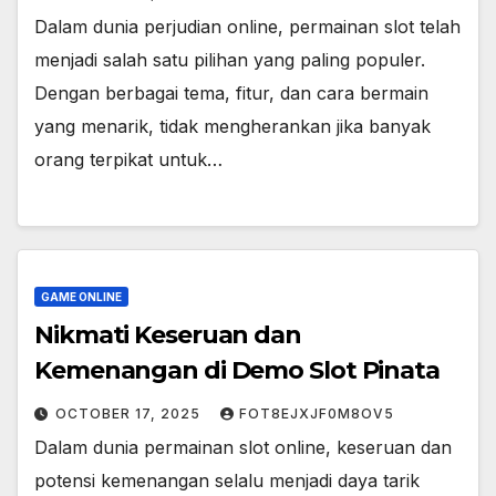
Dalam dunia perjudian online, permainan slot telah
menjadi salah satu pilihan yang paling populer.
Dengan berbagai tema, fitur, dan cara bermain
yang menarik, tidak mengherankan jika banyak
orang terpikat untuk…
GAME ONLINE
Nikmati Keseruan dan
Kemenangan di Demo Slot Pinata
OCTOBER 17, 2025
FOT8EJXJF0M8OV5
Dalam dunia permainan slot online, keseruan dan
potensi kemenangan selalu menjadi daya tarik