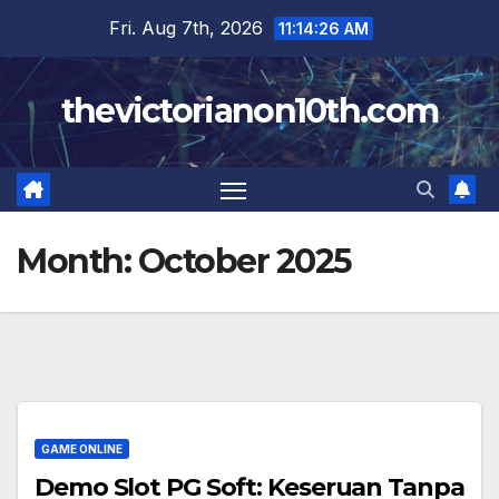
Skip
Fri. Aug 7th, 2026
11:14:27 AM
to
content
thevictorianon10th.com
Month:
October 2025
GAME ONLINE
Demo Slot PG Soft: Keseruan Tanpa