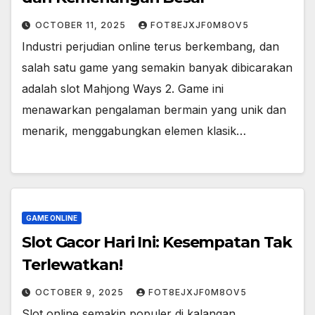
OCTOBER 11, 2025
FOT8EJXJF0M8OV5
Industri perjudian online terus berkembang, dan
salah satu game yang semakin banyak dibicarakan
adalah slot Mahjong Ways 2. Game ini
menawarkan pengalaman bermain yang unik dan
menarik, menggabungkan elemen klasik…
GAME ONLINE
Slot Gacor Hari Ini: Kesempatan Tak
Terlewatkan!
OCTOBER 9, 2025
FOT8EJXJF0M8OV5
Slot online semakin populer di kalangan