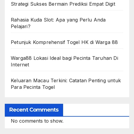
Strategi Sukses Bermain Prediksi Empat Digit
Rahasia Kuda Slot: Apa yang Perlu Anda
Pelajari?
Petunjuk Komprehensif Togel HK di Warga 88
Warga88 Lokasi Ideal bagi Pecinta Taruhan Di
Internet
Keluaran Macau Terkini: Catatan Penting untuk
Para Pecinta Togel
Recent Comments
No comments to show.