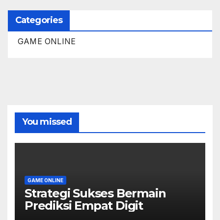
Categories
GAME ONLINE
You missed
GAME ONLINE
Strategi Sukses Bermain
Prediksi Empat Digit