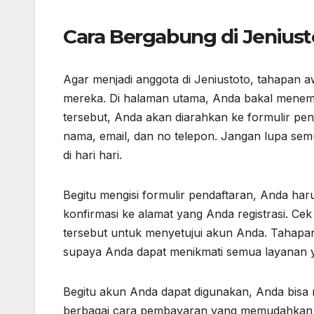
Cara Bergabung di Jeniust
Agar menjadi anggota di Jeniustoto, tahapan
mereka. Di halaman utama, Anda bakal menemu
tersebut, Anda akan diarahkan ke formulir pend
nama, email, dan no telepon. Jangan lupa sem
di hari hari.
Begitu mengisi formulir pendaftaran, Anda har
konfirmasi ke alamat yang Anda registrasi. Ce
tersebut untuk menyetujui akun Anda. Tahapan v
supaya Anda dapat menikmati semua layanan ya
Begitu akun Anda dapat digunakan, Anda bisa 
berbagai cara pembayaran yang memudahkan And