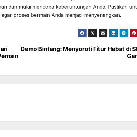
nkan dan mulai mencoba keberuntungan Anda. Pastikan un
a agar proses bermain Anda menjadi menyenangkan.
ari
Demo Bintang: Menyoroti Fitur Hebat di S
 Pemain
Ga