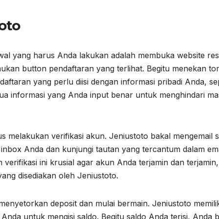
oto
 awal yang harus Anda lakukan adalah membuka website re
kan button pendaftaran yang terlihat. Begitu menekan to
aftaran yang perlu diisi dengan informasi pribadi Anda, se
ua informasi yang Anda input benar untuk menghindari ma
us melakukan verifikasi akun. Jeniustoto bakal mengemail s
k inbox Anda dan kunjungi tautan yang tercantum dalam ema
erifikasi ini krusial agar akun Anda terjamin dan terjamin,
ng disediakan oleh Jeniustoto.
menyetorkan deposit dan mulai bermain. Jeniustoto memilik
a untuk mengisi saldo. Begitu saldo Anda terisi, Anda b