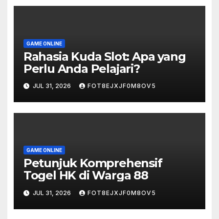
GAME ONLINE
Rahasia Kuda Slot: Apa yang
Perlu Anda Pelajari?
JUL 31, 2026
FOT8EJXJF0M8OV5
GAME ONLINE
Petunjuk Komprehensif
Togel HK di Warga 88
JUL 31, 2026
FOT8EJXJF0M8OV5