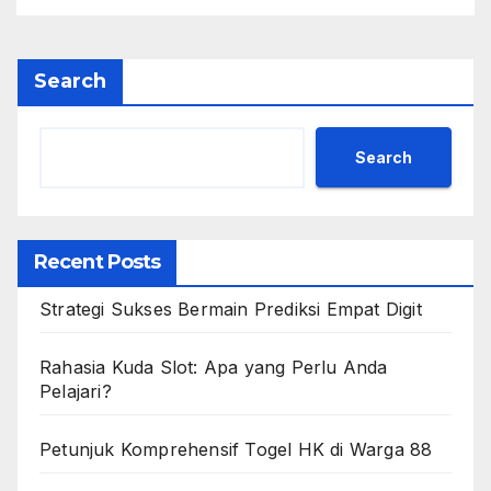
Search
Search
Recent Posts
Strategi Sukses Bermain Prediksi Empat Digit
Rahasia Kuda Slot: Apa yang Perlu Anda
Pelajari?
Petunjuk Komprehensif Togel HK di Warga 88