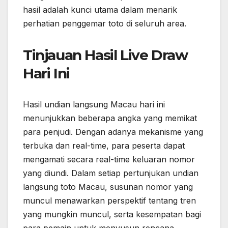
hasil adalah kunci utama dalam menarik
perhatian penggemar toto di seluruh area.
Tinjauan Hasil Live Draw
Hari Ini
Hasil undian langsung Macau hari ini
menunjukkan beberapa angka yang memikat
para penjudi. Dengan adanya mekanisme yang
terbuka dan real-time, para peserta dapat
mengamati secara real-time keluaran nomor
yang diundi. Dalam setiap pertunjukan undian
langsung toto Macau, susunan nomor yang
muncul menawarkan perspektif tentang tren
yang mungkin muncul, serta kesempatan bagi