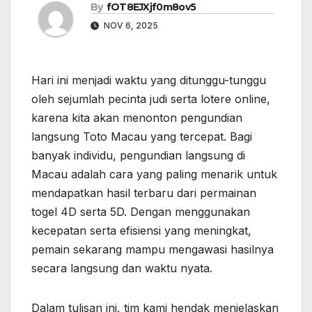
By
fOT8EJXjf0m8ov5
NOV 6, 2025
Hari ini menjadi waktu yang ditunggu-tunggu
oleh sejumlah pecinta judi serta lotere online,
karena kita akan menonton pengundian
langsung Toto Macau yang tercepat. Bagi
banyak individu, pengundian langsung di
Macau adalah cara yang paling menarik untuk
mendapatkan hasil terbaru dari permainan
togel 4D serta 5D. Dengan menggunakan
kecepatan serta efisiensi yang meningkat,
pemain sekarang mampu mengawasi hasilnya
secara langsung dan waktu nyata.
Dalam tulisan ini, tim kami hendak menjelaskan