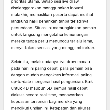
prioritas utama. Setiap sesi live draw
diselenggarakan menggunakan inovasi
mutakhir, memastikan peserta dapat melihat
langsung hasil penarikan tanpa terjadinya
penundaan. Situasi ini memungkinkan pemain
untuk langsung mengetahui kemenangan
mereka tanpa perlu menunggu terlalu lama,
menyediakan sensasi yang menggembirakan.
Selain itu, melalui adanya live draw macau
pada hari ini paling cepat, para pemain bisa
dengan mudah mengakses informasi paling
up-to-date mengenai hasil pengundian. Baik
untuk 4D maupun 5D, semua hasil dapat
diakses secara real-time, menawarkan
kepuasan tersendiri bagi mereka yang
mengikuti undian ini. Ketepatan dan akurasi