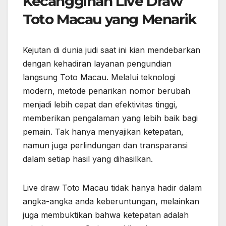
Kecanggihan Live Draw
Toto Macau yang Menarik
Kejutan di dunia judi saat ini kian mendebarkan
dengan kehadiran layanan pengundian
langsung Toto Macau. Melalui teknologi
modern, metode penarikan nomor berubah
menjadi lebih cepat dan efektivitas tinggi,
memberikan pengalaman yang lebih baik bagi
pemain. Tak hanya menyajikan ketepatan,
namun juga perlindungan dan transparansi
dalam setiap hasil yang dihasilkan.
Live draw Toto Macau tidak hanya hadir dalam
angka-angka anda keberuntungan, melainkan
juga membuktikan bahwa ketepatan adalah