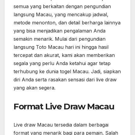
semua yang berkaitan dengan pengundian
langsung Macau, yang mencakup jadwal,
metode menonton, dan detail berharga lainnya
yang bisa menjadikan pengalaman Anda
semakin menarik. Mulai dari pengundian
langsung Toto Macau hari ini hingga hasil
tercepat dan akurat, kami akan memberikan
segala yang perlu Anda ketahui agar tetap
terhubung ke dunia togel Macau. Jadi, siapkan
diri Anda serta rasakan sensasi dari live draw
yang akan segera.
Format Live Draw Macau
Live draw Macau tersedia dalam berbagai
format yang menarik bagi para pemain. Salah