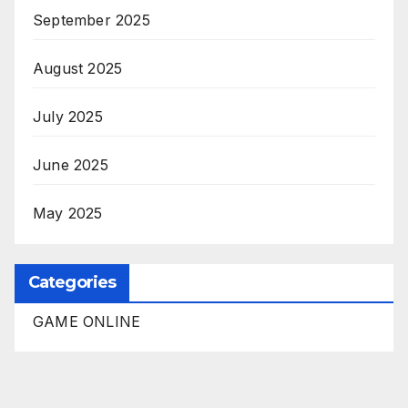
September 2025
August 2025
July 2025
June 2025
May 2025
Categories
GAME ONLINE