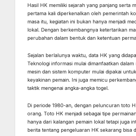
Hasil HK memiliki sejarah yang panjang serta
pertama kali diperkenalkan oleh pemerintah kolo
masa itu, kegiatan ini bukan hanya menjadi me
lokal. Dengan berkembangnya ketertarikan ma
perubahan dalam bentuk dan ketentuan perma
Sejalan berlalunya waktu, data HK yang didapat 
Teknologi informasi mulai dimanfaatkan dalam
mesin dan sistem komputer mulai dipakai untu
keyakinan pemain. Ini juga memicu perkembang
taktik mengenai angka-angka togel.
Di periode 1980-an, dengan peluncuran toto H
orang. Toto HK menjadi sebagai tipe permainan 
hanya dari kalangan pemain lokal tetapi juga i
berita tentang pengeluaran HK sekarang bisa 