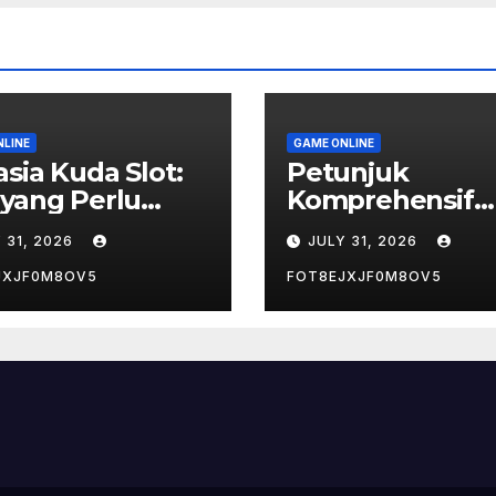
NLINE
GAME ONLINE
sia Kuda Slot:
Petunjuk
yang Perlu
Komprehensif
 Pelajari?
Togel HK di Wa
 31, 2026
JULY 31, 2026
88
JXJF0M8OV5
FOT8EJXJF0M8OV5