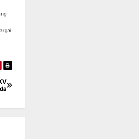
ang-
argai
PKV
da