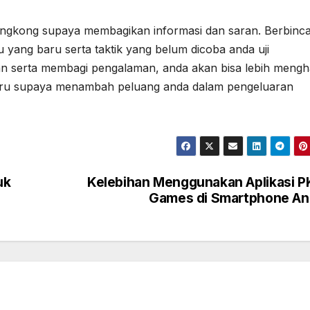
Hongkong supaya membagikan informasi dan saran. Berbinc
 yang baru serta taktik yang belum dicoba anda uji
n serta membagi pengalaman, anda akan bisa lebih mengh
ru supaya menambah peluang anda dalam pengeluaran
uk
Kelebihan Menggunakan Aplikasi 
Games di Smartphone An