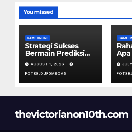
You missed
GAME ONLINE
GAME O
Strategi Sukses
Raha
Bermain Prediksi
Apa 
Empat Digit
Anda
AUGUST 1, 2026
JULY
FOT8EJXJF0M8OV5
FOT8E
thevictorianon10th.com