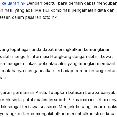
.
keluaran hk
Dengan begitu, para pemain dapat menguba
an hasil yang ada. Melalui kombinasi pengamatan data dan
sesan dalam pasaran toto hk.
yang tepat agar anda dapat meningkatkan kemungkinan
 adalah mengerti informasi Hongkong dengan detail. Lewat
bisa mengidentifikasi pola atau alur yang mungkin membant
 Tidak hanya mengandalkan terhadap nomor untung-untun
atis.
nggaran permainan Anda. Tetapkan batasan berapa banyak
e hk serta patuhi batas tersebut. Permainan ini seharusny
 tidak sangat terbawa suasana. Mengelola uang secara bijak
yenangkan tanpa mengakibatkan menimbulkan stres keua