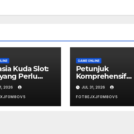
LINE
GAME ONLINE
sia Kuda Slot:
Petunjuk
yang Perlu
Komprehensif
 Pelajari?
Togel HK di War
1, 2026
JUL 31, 2026
88
JXJF0M8OV5
FOT8EJXJF0M8OV5