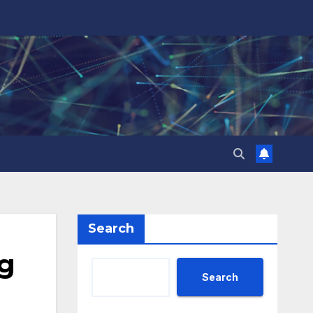
Search
ng
Search