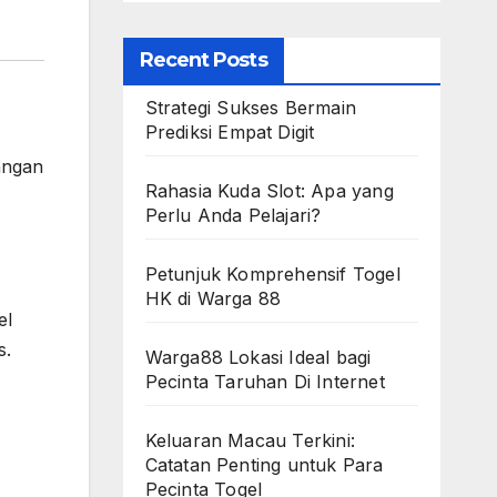
Recent Posts
Strategi Sukses Bermain
Prediksi Empat Digit
angan
Rahasia Kuda Slot: Apa yang
Perlu Anda Pelajari?
Petunjuk Komprehensif Togel
HK di Warga 88
el
s.
Warga88 Lokasi Ideal bagi
Pecinta Taruhan Di Internet
Keluaran Macau Terkini:
Catatan Penting untuk Para
Pecinta Togel