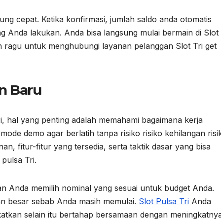
ng cepat. Ketika konfirmasi, jumlah saldo anda otomatis
g Anda lakukan. Anda bisa langsung mulai bermain di Slot
an ragu untuk menghubungi layanan pelanggan Slot Tri get
n Baru
ri, hal yang penting adalah memahami bagaimana kerja
mode demo agar berlatih tanpa risiko risiko kehilangan risi
, fitur-fitur yang tersedia, serta taktik dasar yang bisa
pulsa Tri.
kan Anda memilih nominal yang sesuai untuk budget Anda.
an besar sebab Anda masih memulai.
Slot Pulsa Tri
Anda
gkatkan selain itu bertahap bersamaan dengan meningkatny