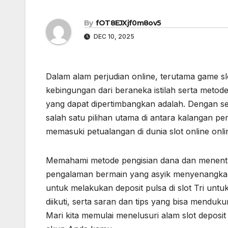
By
fOT8EJXjf0m8ov5
DEC 10, 2025
Dalam alam perjudian online, terutama game sl
kebingungan dari beraneka istilah serta metode 
yang dapat dipertimbangkan adalah. Dengan sej
salah satu pilihan utama di antara kalangan pe
memasuki petualangan di dunia slot online onli
Memahami metode pengisian dana dan menentuk
pengalaman bermain yang asyik menyenangkan. P
untuk melakukan deposit pulsa di slot Tri unt
diikuti, serta saran dan tips yang bisa mendu
Mari kita memulai menelusuri alam slot deposit