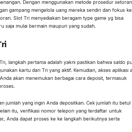
emenangan. Dengan menggunakan metode prosedur setoran
engan gampang mengelola uang mereka sendiri dan fokus k
toran. Slot Tri menyediakan beragam type game yg bisa
ru saja mulai bermain maupun yang sudah.
ri
Tri, langkah pertama adalah yakni pastikan bahwa saldo pu
akan kartu dari Tri yang aktif. Kemudian, akses aplikasi 
sini, Anda akan menemukan berbagai cara deposit, termasuk
proses.
n jumlah yang ingin Anda depositkan. Cek jumlah itu betul 
lain itu, verifikasi nomor telepon yang terdaftar untuk
r, Anda dapat proses ke ke langkah berikutnya serta