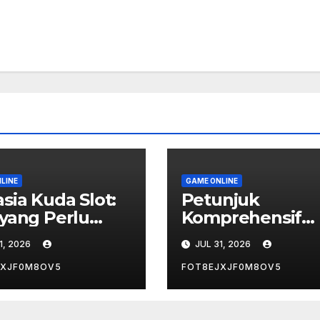
LINE
GAME ONLINE
sia Kuda Slot:
Petunjuk
yang Perlu
Komprehensif
 Pelajari?
Togel HK di War
1, 2026
JUL 31, 2026
88
JXJF0M8OV5
FOT8EJXJF0M8OV5