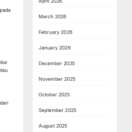
April 2026
epada
March 2026
February 2026
January 2026
lsa
December 2025
atau
November 2025
October 2025
dari
September 2025
August 2025