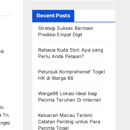
Recent Posts
Strategi Sukses Bermain
Prediksi Empat Digit
Rahasia Kuda Slot: Apa yang
ik
Perlu Anda Pelajari?
Petunjuk Komprehensif Togel
HK di Warga 88
Warga88 Lokasi Ideal bagi
Pecinta Taruhan Di Internet
lu
 Tri.
Keluaran Macau Terkini:
Catatan Penting untuk Para
ngisi
Pecinta Togel