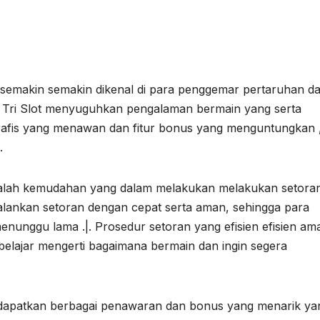
semakin semakin dikenal di para penggemar pertaruhan da
 Tri Slot menyuguhkan pengalaman bermain yang serta
afis yang menawan dan fitur bonus yang menguntungkan 
.
i adalah kemudahan yang dalam melakukan melakukan setora
lankan setoran dengan cepat serta aman, sehingga para
nunggu lama .|. Prosedur setoran yang efisien efisien am
belajar mengerti bagaimana bermain dan ingin segera
endapatkan berbagai penawaran dan bonus yang menarik ya