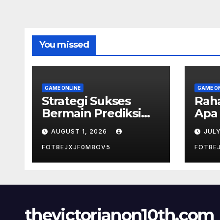
You missed
GAME ONLINE
GAME O
Strategi Sukses
Raha
Bermain Prediksi
Apa 
Empat Digit
Anda
AUGUST 1, 2026
JULY
FOT8EJXJF0M8OV5
FOT8E
thevictorianon10th.com