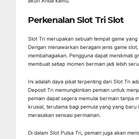
akun Anda kamu.
Perkenalan Slot Tri Slot
Slot Tri merupakan sebuah tempat game yang 
Dengan menawarkan beragam jenis game slot,
membahagiakan. Pengguna dapat menikmati gr
membuat setiap momen bermain jadi lebih seru
Ini adalah daya pikat terpenting dari Slot Tr
Deposit Tri memungkinkan pemain untuk menja
pemain dapat segera memulai bermain tanpa me
krusial, terutama bagi pemula yang yang baru 
merasakan sensasi permainan.
Di dalam Slot Pulsa Tri, pemain juga akan m