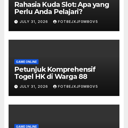
Rahasia Kuda Slot: Apa yang
Perlu Anda Pelajari?
JULY 31, 2026
FOT8EJXJF0M8OV5
GAME ONLINE
Petunjuk Komprehensif
Togel HK di Warga 88
JULY 31, 2026
FOT8EJXJF0M8OV5
GAME ONLINE