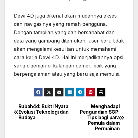
Dewi 4D juga dikenal akan mudahnya akses
dan navigasinya yang ramah pengguna.
Dengan tampilan yang dan bersahabat dan
data yang gampang ditemukan, user baru tidak
akan mengalami kesulitan untuk memahami
cara kerja Dewi 4D. Hal ini menjadikannya opsi
yang digemari di kalangan gamer, baik yang
berpengalaman atau yang baru saja memulai.
Rubah4d: Bukti Nyata
Menghadapi
Post
Evolusi Teknologi dan
Pengundian SGP:
Budaya
Tips bagi para
navigation
Pemula dalam
Permainan