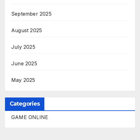
September 2025
August 2025
July 2025
June 2025
May 2025
Categories
GAME ONLINE