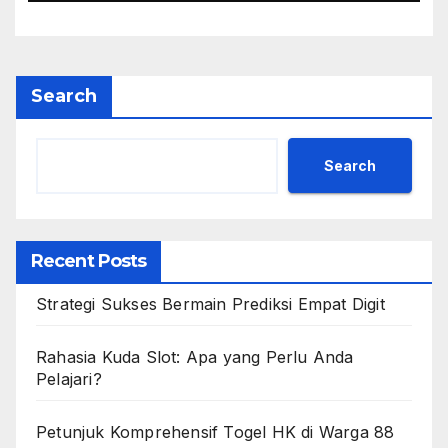
Search
Search
Recent Posts
Strategi Sukses Bermain Prediksi Empat Digit
Rahasia Kuda Slot: Apa yang Perlu Anda
Pelajari?
Petunjuk Komprehensif Togel HK di Warga 88