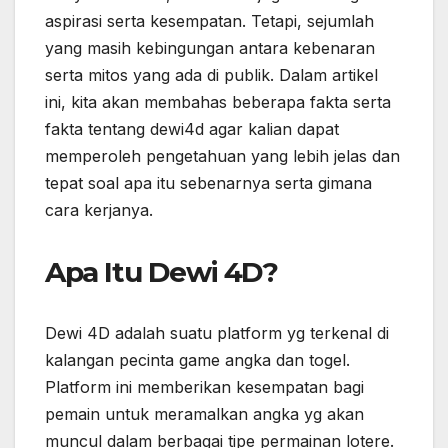
aspirasi serta kesempatan. Tetapi, sejumlah
yang masih kebingungan antara kebenaran
serta mitos yang ada di publik. Dalam artikel
ini, kita akan membahas beberapa fakta serta
fakta tentang dewi4d agar kalian dapat
memperoleh pengetahuan yang lebih jelas dan
tepat soal apa itu sebenarnya serta gimana
cara kerjanya.
Apa Itu Dewi 4D?
Dewi 4D adalah suatu platform yg terkenal di
kalangan pecinta game angka dan togel.
Platform ini memberikan kesempatan bagi
pemain untuk meramalkan angka yg akan
muncul dalam berbagai tipe permainan lotere.