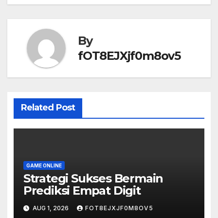
By
fOT8EJXjf0m8ov5
Related Post
GAME ONLINE
Strategi Sukses Bermain
Prediksi Empat Digit
AUG 1, 2026
FOT8EJXJF0M8OV5