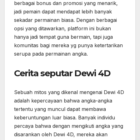
berbagai bonus dan promosi yang menarik,
jadi pemain dapat mendapat lebih banyak
sekadar permainan biasa. Dengan berbagai
opsi yang ditawarkan, platform ini bukan
hanya jadi tempat guna bermain, tapi juga
komunitas bagi mereka yg punya ketertarikan
serupa pada permainan angka.
Cerita seputar Dewi 4D
Sebuah mitos yang dikenal mengenai Dewi 4D
adalah kepercayaan bahwa angka-angka
tertentu yang muncul dapat membawa
keberuntungan luar biasa. Banyak individu
percaya bahwa dengan mengikuti angka yang
disarankan oleh Dewi 4D, mereka akan