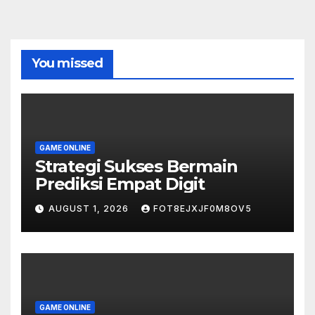
You missed
GAME ONLINE
Strategi Sukses Bermain
Prediksi Empat Digit
AUGUST 1, 2026
FOT8EJXJF0M8OV5
GAME ONLINE