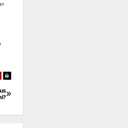
an
n
rus
ni?