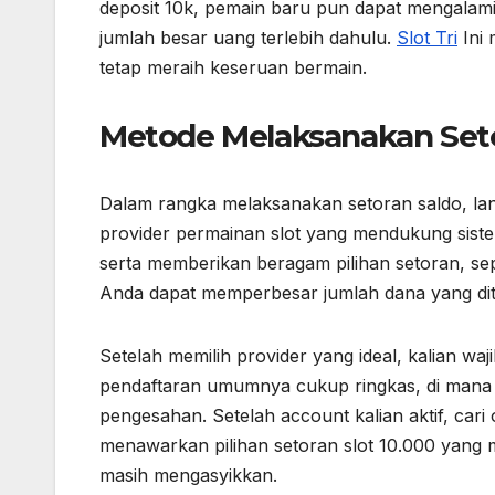
deposit 10k, pemain baru pun dapat mengalam
jumlah besar uang terlebih dahulu.
Slot Tri
Ini 
tetap meraih keseruan bermain.
Metode Melaksanakan Seto
Dalam rangka melaksanakan setoran saldo, lan
provider permainan slot yang mendukung sistem 
serta memberikan beragam pilihan setoran, sep
Anda dapat memperbesar jumlah dana yang dite
Setelah memilih provider yang ideal, kalian wa
pendaftaran umumnya cukup ringkas, di mana 
pengesahan. Setelah account kalian aktif, cari
menawarkan pilihan setoran slot 10.000 yang 
masih mengasyikkan.