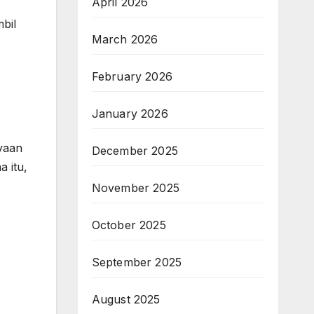
April 2026
bil
March 2026
February 2026
January 2026
ayaan
December 2025
 itu,
November 2025
October 2025
September 2025
August 2025