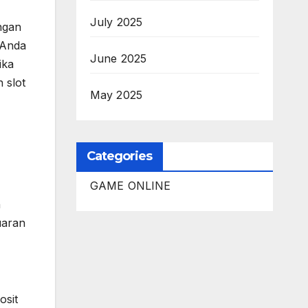
July 2025
ngan
 Anda
June 2025
ika
 slot
May 2025
Categories
GAME ONLINE
h
uaran
osit