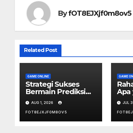
By
fOT8EJXjf0m8ov5
Related Post
GAME ONLINE
GAME ON
Strategi Sukses
Raha
Bermain Prediksi
Apa 
Empat Digit
Anda
AUG 1, 2026
JUL 3
FOT8EJXJF0M8OV5
FOT8E