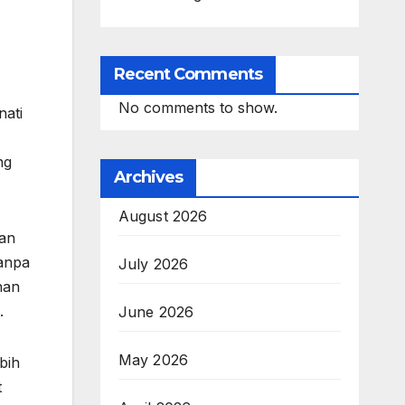
Recent Comments
No comments to show.
nati
ng
Archives
August 2026
han
tanpa
July 2026
han
.
June 2026
May 2026
bih
t