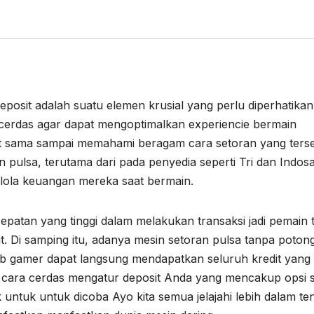
eposit adalah suatu elemen krusial yang perlu diperhatikan
erdas agar dapat mengoptimalkan experiencie bermain
at sama sampai memahami beragam cara setoran yang terse
pulsa, terutama dari pada penyedia seperti Tri dan Indosa
lola keuangan mereka saat bermain.
atan yang tinggi dalam melakukan transaksi jadi pemain t
. Di samping itu, adanya mesin setoran pulsa tanpa poton
ab gamer dapat langsung mendapatkan seluruh kredit yang 
s cara cerdas mengatur deposit Anda yang mencakup opsi s
 untuk untuk dicoba Ayo kita semua jelajahi lebih dalam te