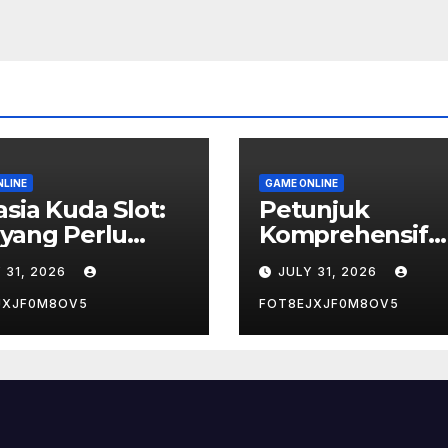
NLINE
GAME ONLINE
sia Kuda Slot:
Petunjuk
yang Perlu
Komprehensif
 Pelajari?
Togel HK di Wa
 31, 2026
JULY 31, 2026
88
JXJF0M8OV5
FOT8EJXJF0M8OV5