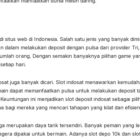
anfaatkan manfaatkan dunia mesin daring.
i situs web di Indonesia. Salah satu jenis yang banyak dimi
an dalam melakukan deposit dengan pulsa dari provider Tri,
ejumlah orang. Dengan semakin banyaknya pilihan game ya
setiap hari.
Indosat juga banyak dicari. Slot indosat menawarkan kemuda
main dapat memanfaatkan pulsa untuk melakukan deposit 
euntungan ini menjadikan slot deposit indosat sebagai pili
ama bagi mereka yang mencari tahapan yang kilat dan efisien
juga merupakan daya tarik tersendiri. Banyak pemain yang le
a segera dipakai untuk bermain. Adanya slot depo 10k dan slo