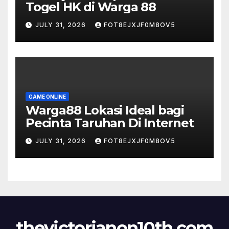
Togel HK di Warga 88
JULY 31, 2026
FOT8EJXJF0M8OV5
GAME ONLINE
Warga88 Lokasi Ideal bagi
Pecinta Taruhan Di Internet
JULY 31, 2026
FOT8EJXJF0M8OV5
thevictorianon10th.com