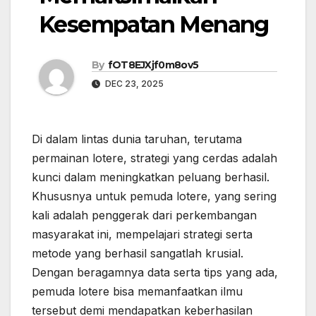
Kesempatan Menang
By
fOT8EJXjf0m8ov5
DEC 23, 2025
Di dalam lintas dunia taruhan, terutama
permainan lotere, strategi yang cerdas adalah
kunci dalam meningkatkan peluang berhasil.
Khususnya untuk pemuda lotere, yang sering
kali adalah penggerak dari perkembangan
masyarakat ini, mempelajari strategi serta
metode yang berhasil sangatlah krusial.
Dengan beragamnya data serta tips yang ada,
pemuda lotere bisa memanfaatkan ilmu
tersebut demi mendapatkan keberhasilan