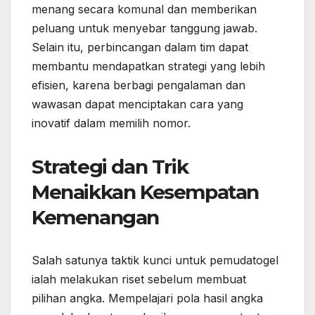
menang secara komunal dan memberikan
peluang untuk menyebar tanggung jawab.
Selain itu, perbincangan dalam tim dapat
membantu mendapatkan strategi yang lebih
efisien, karena berbagi pengalaman dan
wawasan dapat menciptakan cara yang
inovatif dalam memilih nomor.
Strategi dan Trik
Menaikkan Kesempatan
Kemenangan
Salah satunya taktik kunci untuk pemudatogel
ialah melakukan riset sebelum membuat
pilihan angka. Mempelajari pola hasil angka