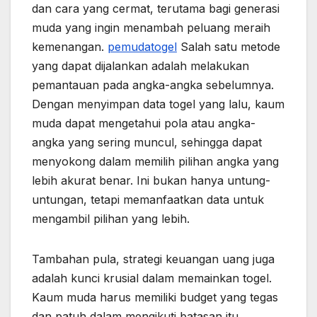
dan cara yang cermat, terutama bagi generasi
muda yang ingin menambah peluang meraih
kemenangan.
pemudatogel
Salah satu metode
yang dapat dijalankan adalah melakukan
pemantauan pada angka-angka sebelumnya.
Dengan menyimpan data togel yang lalu, kaum
muda dapat mengetahui pola atau angka-
angka yang sering muncul, sehingga dapat
menyokong dalam memilih pilihan angka yang
lebih akurat benar. Ini bukan hanya untung-
untungan, tetapi memanfaatkan data untuk
mengambil pilihan yang lebih.
Tambahan pula, strategi keuangan uang juga
adalah kunci krusial dalam memainkan togel.
Kaum muda harus memiliki budget yang tegas
dan patuh dalam mengikuti batasan itu.