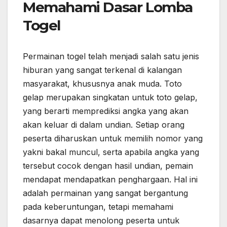
Memahami Dasar Lomba
Togel
Permainan togel telah menjadi salah satu jenis
hiburan yang sangat terkenal di kalangan
masyarakat, khususnya anak muda. Toto
gelap merupakan singkatan untuk toto gelap,
yang berarti memprediksi angka yang akan
akan keluar di dalam undian. Setiap orang
peserta diharuskan untuk memilih nomor yang
yakni bakal muncul, serta apabila angka yang
tersebut cocok dengan hasil undian, pemain
mendapat mendapatkan penghargaan. Hal ini
adalah permainan yang sangat bergantung
pada keberuntungan, tetapi memahami
dasarnya dapat menolong peserta untuk