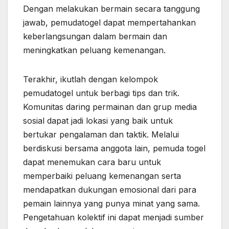
Dengan melakukan bermain secara tanggung
jawab, pemudatogel dapat mempertahankan
keberlangsungan dalam bermain dan
meningkatkan peluang kemenangan.
Terakhir, ikutlah dengan kelompok
pemudatogel untuk berbagi tips dan trik.
Komunitas daring permainan dan grup media
sosial dapat jadi lokasi yang baik untuk
bertukar pengalaman dan taktik. Melalui
berdiskusi bersama anggota lain, pemuda togel
dapat menemukan cara baru untuk
memperbaiki peluang kemenangan serta
mendapatkan dukungan emosional dari para
pemain lainnya yang punya minat yang sama.
Pengetahuan kolektif ini dapat menjadi sumber