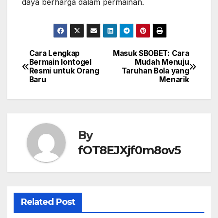
daya berharga dalam permainan.
Cara Lengkap
Masuk SBOBET: Cara
Post
Bermain Iontogel
Mudah Menuju
Resmi untuk Orang
Taruhan Bola yang
navigation
Baru
Menarik
By
fOT8EJXjf0m8ov5
Related Post