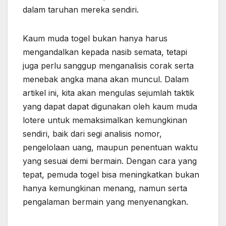
dalam taruhan mereka sendiri.
Kaum muda togel bukan hanya harus
mengandalkan kepada nasib semata, tetapi
juga perlu sanggup menganalisis corak serta
menebak angka mana akan muncul. Dalam
artikel ini, kita akan mengulas sejumlah taktik
yang dapat dapat digunakan oleh kaum muda
lotere untuk memaksimalkan kemungkinan
sendiri, baik dari segi analisis nomor,
pengelolaan uang, maupun penentuan waktu
yang sesuai demi bermain. Dengan cara yang
tepat, pemuda togel bisa meningkatkan bukan
hanya kemungkinan menang, namun serta
pengalaman bermain yang menyenangkan.