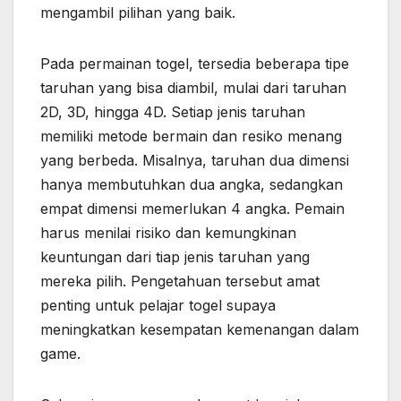
mengambil pilihan yang baik.
Pada permainan togel, tersedia beberapa tipe
taruhan yang bisa diambil, mulai dari taruhan
2D, 3D, hingga 4D. Setiap jenis taruhan
memiliki metode bermain dan resiko menang
yang berbeda. Misalnya, taruhan dua dimensi
hanya membutuhkan dua angka, sedangkan
empat dimensi memerlukan 4 angka. Pemain
harus menilai risiko dan kemungkinan
keuntungan dari tiap jenis taruhan yang
mereka pilih. Pengetahuan tersebut amat
penting untuk pelajar togel supaya
meningkatkan kesempatan kemenangan dalam
game.