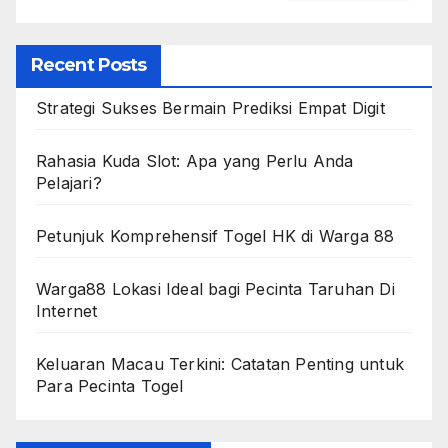
Recent Posts
Strategi Sukses Bermain Prediksi Empat Digit
Rahasia Kuda Slot: Apa yang Perlu Anda
Pelajari?
Petunjuk Komprehensif Togel HK di Warga 88
Warga88 Lokasi Ideal bagi Pecinta Taruhan Di
Internet
Keluaran Macau Terkini: Catatan Penting untuk
Para Pecinta Togel