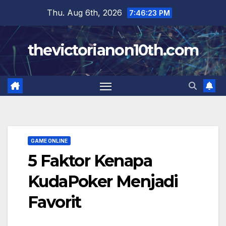
Skip
Thu. Aug 6th, 2026
7:46:24 PM
to
content
thevictorianon10th.com
GAME ONLINE
5 Faktor Kenapa
KudaPoker Menjadi
Favorit