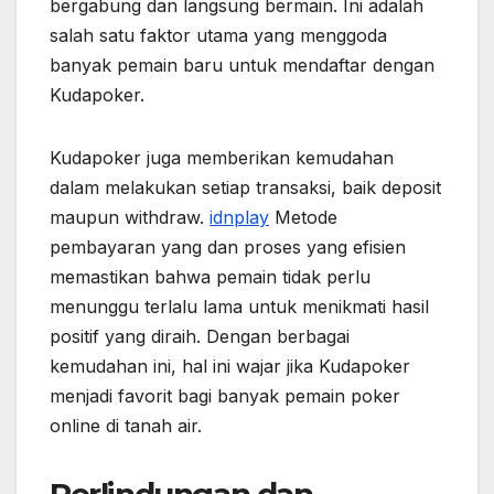
bergabung dan langsung bermain. Ini adalah
salah satu faktor utama yang menggoda
banyak pemain baru untuk mendaftar dengan
Kudapoker.
Kudapoker juga memberikan kemudahan
dalam melakukan setiap transaksi, baik deposit
maupun withdraw.
idnplay
Metode
pembayaran yang dan proses yang efisien
memastikan bahwa pemain tidak perlu
menunggu terlalu lama untuk menikmati hasil
positif yang diraih. Dengan berbagai
kemudahan ini, hal ini wajar jika Kudapoker
menjadi favorit bagi banyak pemain poker
online di tanah air.