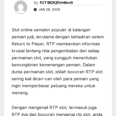
By
fOT8EJXjf0m8ov5
JAN 28, 2026
Slot online semakin populer di kalangan
pemain judi, terutama dengan kehadiran sistem
Return to Player. RTP memberikan informasi
krusial tentang nilai pengembalian dari setiap
permainan slot, yang sungguh menentukan
kemungkinan kemenangan pemain. Dalam
dunia permainan slot, istilah bocoran RTP slot
sering kali dicari-cari oleh para pemain yang
ingin memperbesar peluang mereka untuk
menang.
Dengan mengenali RTP slot, termasuk juga
RTP live dan bocoran mengenai rtp slot, anda