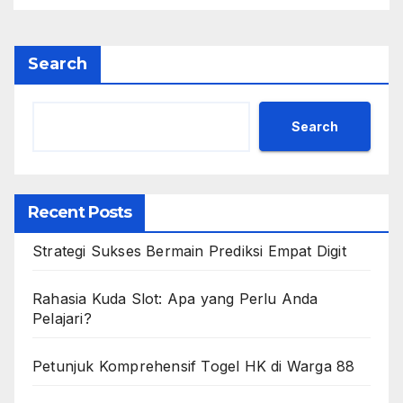
Search
Search
Recent Posts
Strategi Sukses Bermain Prediksi Empat Digit
Rahasia Kuda Slot: Apa yang Perlu Anda
Pelajari?
Petunjuk Komprehensif Togel HK di Warga 88