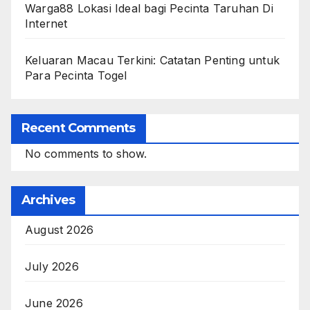
Warga88 Lokasi Ideal bagi Pecinta Taruhan Di
Internet
Keluaran Macau Terkini: Catatan Penting untuk
Para Pecinta Togel
Recent Comments
No comments to show.
Archives
August 2026
July 2026
June 2026