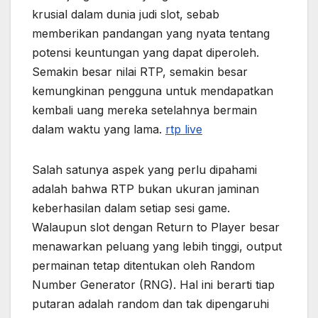
krusial dalam dunia judi slot, sebab
memberikan pandangan yang nyata tentang
potensi keuntungan yang dapat diperoleh.
Semakin besar nilai RTP, semakin besar
kemungkinan pengguna untuk mendapatkan
kembali uang mereka setelahnya bermain
dalam waktu yang lama.
rtp live
Salah satunya aspek yang perlu dipahami
adalah bahwa RTP bukan ukuran jaminan
keberhasilan dalam setiap sesi game.
Walaupun slot dengan Return to Player besar
menawarkan peluang yang lebih tinggi, output
permainan tetap ditentukan oleh Random
Number Generator (RNG). Hal ini berarti tiap
putaran adalah random dan tak dipengaruhi