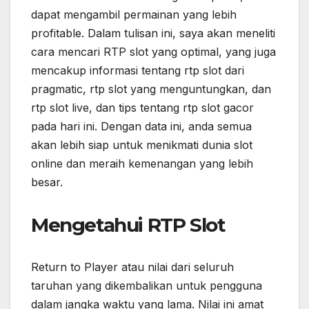
dapat mengambil permainan yang lebih
profitable. Dalam tulisan ini, saya akan meneliti
cara mencari RTP slot yang optimal, yang juga
mencakup informasi tentang rtp slot dari
pragmatic, rtp slot yang menguntungkan, dan
rtp slot live, dan tips tentang rtp slot gacor
pada hari ini. Dengan data ini, anda semua
akan lebih siap untuk menikmati dunia slot
online dan meraih kemenangan yang lebih
besar.
Mengetahui RTP Slot
Return to Player atau nilai dari seluruh
taruhan yang dikembalikan untuk pengguna
dalam jangka waktu yang lama. Nilai ini amat