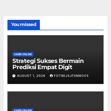
You missed
GAME ONLINE
Strategi Sukses Bermain
Prediksi Empat Digit
AUGUST 1, 2026
FOT8EJXJF0M8OV5
GAME ONLINE