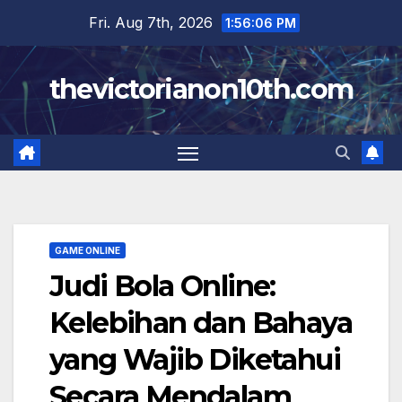
Skip
Fri. Aug 7th, 2026
1:56:07 PM
to
content
thevictorianon10th.com
GAME ONLINE
Judi Bola Online:
Kelebihan dan Bahaya
yang Wajib Diketahui
Secara Mendalam