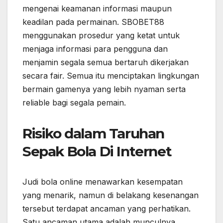
mengenai keamanan informasi maupun
keadilan pada permainan. SBOBET88
menggunakan prosedur yang ketat untuk
menjaga informasi para pengguna dan
menjamin segala semua bertaruh dikerjakan
secara fair. Semua itu menciptakan lingkungan
bermain gamenya yang lebih nyaman serta
reliable bagi segala pemain.
Risiko dalam Taruhan
Sepak Bola Di Internet
Judi bola online menawarkan kesempatan
yang menarik, namun di belakang kesenangan
tersebut terdapat ancaman yang perhatikan.
Satu ancaman utama adalah munculnya