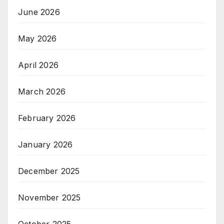
June 2026
May 2026
April 2026
March 2026
February 2026
January 2026
December 2025
November 2025
October 2025