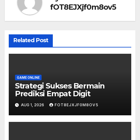
fOT8EJXjf0m8ov5
Related Post
GAME ONLINE
Strategi Sukses Bermain
Prediksi Empat Digit
AUG 1, 2026
FOT8EJXJF0M8OV5