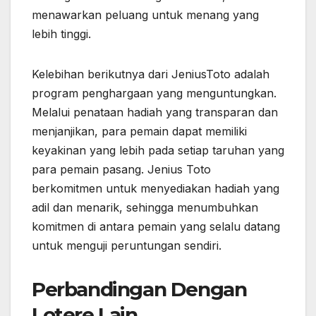
menawarkan peluang untuk menang yang
lebih tinggi.
Kelebihan berikutnya dari JeniusToto adalah
program penghargaan yang menguntungkan.
Melalui penataan hadiah yang transparan dan
menjanjikan, para pemain dapat memiliki
keyakinan yang lebih pada setiap taruhan yang
para pemain pasang. Jenius Toto
berkomitmen untuk menyediakan hadiah yang
adil dan menarik, sehingga menumbuhkan
komitmen di antara pemain yang selalu datang
untuk menguji peruntungan sendiri.
Perbandingan Dengan
Lotere Lain