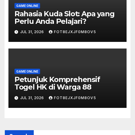
GAME ONLINE
Rahasia Kuda Slot: Apa yang
Perlu Anda Pelajari?
JUL 31, 2026
FOT8EJXJF0M8OV5
GAME ONLINE
Petunjuk Komprehensif
Togel HK di Warga 88
JUL 31, 2026
FOT8EJXJF0M8OV5