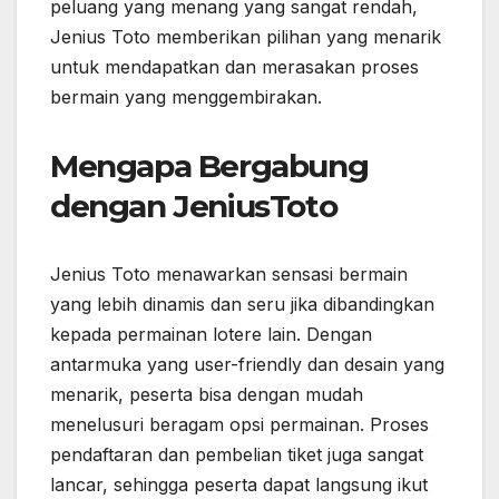
peluang yang menang yang sangat rendah,
Jenius Toto memberikan pilihan yang menarik
untuk mendapatkan dan merasakan proses
bermain yang menggembirakan.
Mengapa Bergabung
dengan JeniusToto
Jenius Toto menawarkan sensasi bermain
yang lebih dinamis dan seru jika dibandingkan
kepada permainan lotere lain. Dengan
antarmuka yang user-friendly dan desain yang
menarik, peserta bisa dengan mudah
menelusuri beragam opsi permainan. Proses
pendaftaran dan pembelian tiket juga sangat
lancar, sehingga peserta dapat langsung ikut