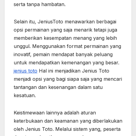
serta tanpa hambatan.
Selain itu, JeniusToto menawarkan berbagai
opsi permainan yang saja menarik tetapi juga
memberikan kesempatan menang yang lebih
unggul. Menggunakan format permainan yang
inovatif, pemain mendapat banyak peluang
untuk mendapatkan kemenangan yang besar.
jenius toto
Hal ini menjadikan Jenius Toto
menjadi opsi yang bagi siapa saja yang mencari
tantangan dan kesenangan dalam satu
kesatuan.
Keistimewaan lainnya adalah aturan
keterbukaan dan keamanan yang diberlakukan
oleh Jenius Toto. Melalui sistem yang, peserta