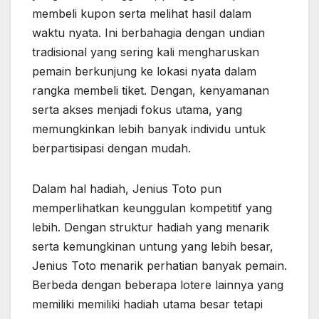
membeli kupon serta melihat hasil dalam
waktu nyata. Ini berbahagia dengan undian
tradisional yang sering kali mengharuskan
pemain berkunjung ke lokasi nyata dalam
rangka membeli tiket. Dengan, kenyamanan
serta akses menjadi fokus utama, yang
memungkinkan lebih banyak individu untuk
berpartisipasi dengan mudah.
Dalam hal hadiah, Jenius Toto pun
memperlihatkan keunggulan kompetitif yang
lebih. Dengan struktur hadiah yang menarik
serta kemungkinan untung yang lebih besar,
Jenius Toto menarik perhatian banyak pemain.
Berbeda dengan beberapa lotere lainnya yang
memiliki memiliki hadiah utama besar tetapi