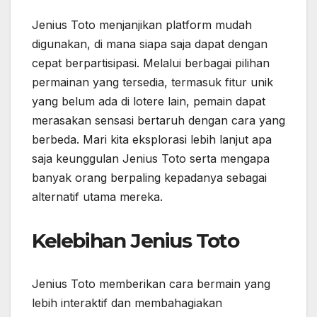
Jenius Toto menjanjikan platform mudah
digunakan, di mana siapa saja dapat dengan
cepat berpartisipasi. Melalui berbagai pilihan
permainan yang tersedia, termasuk fitur unik
yang belum ada di lotere lain, pemain dapat
merasakan sensasi bertaruh dengan cara yang
berbeda. Mari kita eksplorasi lebih lanjut apa
saja keunggulan Jenius Toto serta mengapa
banyak orang berpaling kepadanya sebagai
alternatif utama mereka.
Kelebihan Jenius Toto
Jenius Toto memberikan cara bermain yang
lebih interaktif dan membahagiakan