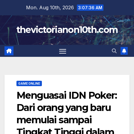
Skip
Mon. Aug 10th, 2026
3:07:36 AM
to
content
thevictorianon10th.com
GAME ONLINE
Menguasai IDN Poker:
Dari orang yang baru
memulai sampai
Tingkat Tinggi dalam