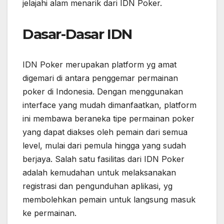
jelajahi alam menarik dari IDN Poker.
Dasar-Dasar IDN
IDN Poker merupakan platform yg amat
digemari di antara penggemar permainan
poker di Indonesia. Dengan menggunakan
interface yang mudah dimanfaatkan, platform
ini membawa beraneka tipe permainan poker
yang dapat diakses oleh pemain dari semua
level, mulai dari pemula hingga yang sudah
berjaya. Salah satu fasilitas dari IDN Poker
adalah kemudahan untuk melaksanakan
registrasi dan pengunduhan aplikasi, yg
membolehkan pemain untuk langsung masuk
ke permainan.