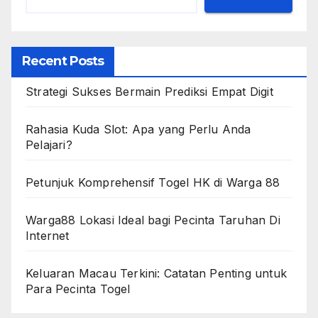
Recent Posts
Strategi Sukses Bermain Prediksi Empat Digit
Rahasia Kuda Slot: Apa yang Perlu Anda
Pelajari?
Petunjuk Komprehensif Togel HK di Warga 88
Warga88 Lokasi Ideal bagi Pecinta Taruhan Di
Internet
Keluaran Macau Terkini: Catatan Penting untuk
Para Pecinta Togel