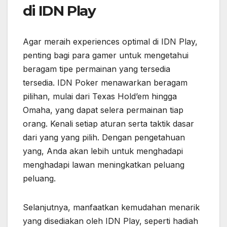
di IDN Play
Agar meraih experiences optimal di IDN Play,
penting bagi para gamer untuk mengetahui
beragam tipe permainan yang tersedia
tersedia. IDN Poker menawarkan beragam
pilihan, mulai dari Texas Hold’em hingga
Omaha, yang dapat selera permainan tiap
orang. Kenali setiap aturan serta taktik dasar
dari yang yang pilih. Dengan pengetahuan
yang, Anda akan lebih untuk menghadapi
menghadapi lawan meningkatkan peluang
peluang.
Selanjutnya, manfaatkan kemudahan menarik
yang disediakan oleh IDN Play, seperti hadiah