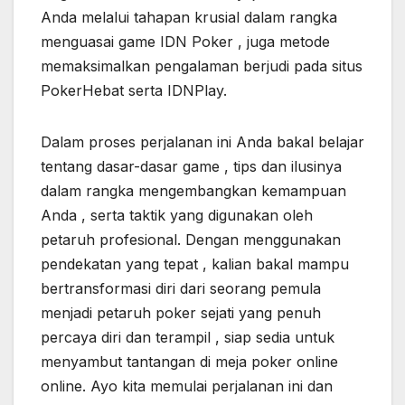
Anda melalui tahapan krusial dalam rangka
menguasai game IDN Poker , juga metode
memaksimalkan pengalaman berjudi pada situs
PokerHebat serta IDNPlay.
Dalam proses perjalanan ini Anda bakal belajar
tentang dasar-dasar game , tips dan ilusinya
dalam rangka mengembangkan kemampuan
Anda , serta taktik yang digunakan oleh
petaruh profesional. Dengan menggunakan
pendekatan yang tepat , kalian bakal mampu
bertransformasi diri dari seorang pemula
menjadi petaruh poker sejati yang penuh
percaya diri dan terampil , siap sedia untuk
menyambut tantangan di meja poker online
online. Ayo kita memulai perjalanan ini dan