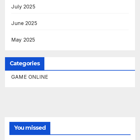
July 2025
June 2025
May 2025
Categories
GAME ONLINE
You missed