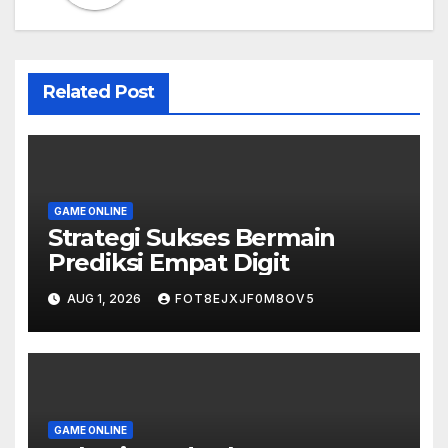
Related Post
GAME ONLINE
Strategi Sukses Bermain
Prediksi Empat Digit
AUG 1, 2026
FOT8EJXJF0M8OV5
GAME ONLINE