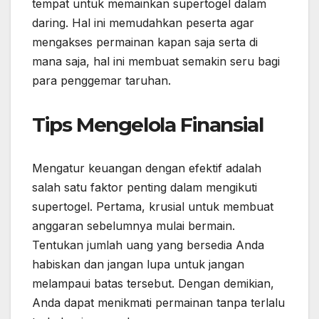
tempat untuk memainkan supertogel dalam
daring. Hal ini memudahkan peserta agar
mengakses permainan kapan saja serta di
mana saja, hal ini membuat semakin seru bagi
para penggemar taruhan.
Tips Mengelola Finansial
Mengatur keuangan dengan efektif adalah
salah satu faktor penting dalam mengikuti
supertogel. Pertama, krusial untuk membuat
anggaran sebelumnya mulai bermain.
Tentukan jumlah uang yang bersedia Anda
habiskan dan jangan lupa untuk jangan
melampaui batas tersebut. Dengan demikian,
Anda dapat menikmati permainan tanpa terlalu