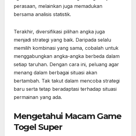
perasaan, melainkan juga memadukan
bersama analisis statistik.
Terakhir, diversifikasi pilihan angka juga
menjadi strategi yang baik. Daripada selalu
memilih kombinasi yang sama, cobalah untuk
menggabungkan angka-angka berbeda dalam
setiap taruhan. Dengan cara ini, peluang agar
menang dalam berbagai situasi akan
bertambah. Tak takut dalam mencoba strategi
baru serta tetap beradaptasi terhadap situasi
permainan yang ada.
Mengetahui Macam Game
Togel Super