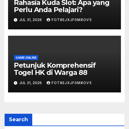
Rahasia Kuda Slot: Apa yang
Perlu Anda Pelajari?
JUL 31, 2026
FOT8EJXJF0M8OV5
GAME ONLINE
Petunjuk Komprehensif
Togel HK di Warga 88
JUL 31, 2026
FOT8EJXJF0M8OV5
Search