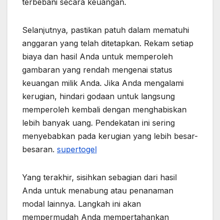
terbebani secara keuangan.
Selanjutnya, pastikan patuh dalam mematuhi
anggaran yang telah ditetapkan. Rekam setiap
biaya dan hasil Anda untuk memperoleh
gambaran yang rendah mengenai status
keuangan milik Anda. Jika Anda mengalami
kerugian, hindari godaan untuk langsung
memperoleh kembali dengan menghabiskan
lebih banyak uang. Pendekatan ini sering
menyebabkan pada kerugian yang lebih besar-
besaran.
supertogel
Yang terakhir, sisihkan sebagian dari hasil
Anda untuk menabung atau penanaman
modal lainnya. Langkah ini akan
mempermudah Anda mempertahankan