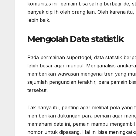
komunitas ini, pemain bisa saling berbagi ide
banyak dipilih oleh orang lain. Oleh karena itu
lebih baik.
Mengolah Data statistik
Pada permainan supertogel, data statistik be
lebih besar agar muncul. Menganalisis angka-
memberikan wawasan mengenai tren yang mungk
sejumlah pengundian terakhir, para pemain bi
tersebut.
Tak hanya itu, penting agar melihat pola yang 
memberikan dukungan para pemain agar menget
memahami data ini, pemain mampu mengambil ke
nomor untuk dipasang. Hal ini bisa meningka