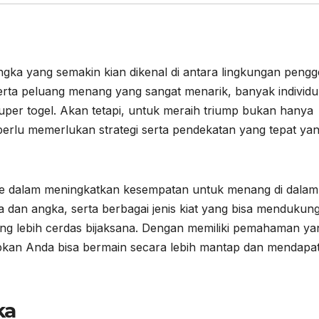
gka yang semakin kian dikenal di antara lingkungan peng
ta peluang menang yang sangat menarik, banyak individu
per togel. Akan tetapi, untuk meraih triump bukan hanya
perlu memerlukan strategi serta pendekatan yang tepat ya
ode dalam meningkatkan kesempatan untuk menang di dalam
 dan angka, serta berbagai jenis kiat yang bisa mendukun
g lebih cerdas bijaksana. Dengan memiliki pemahaman ya
apkan Anda bisa bermain secara lebih mantap dan mendapa
ka