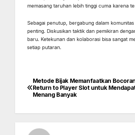
memasang taruhan lebih tinggi cuma karena te
Sebagai penutup, bergabung dalam komunitas p
penting. Diskusikan taktik dan pemikiran den
baru. Ketekunan dan kolaborasi bisa sangat
setiap putaran.
Metode Bijak Memanfaatkan Bocora
Post
Return to Player Slot untuk Mendapa
navigation
Menang Banyak