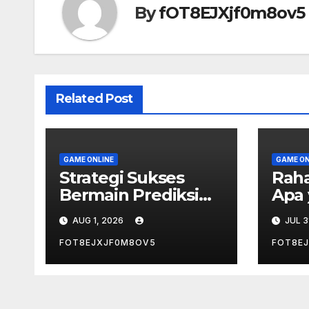
By
fOT8EJXjf0m8ov5
Related Post
GAME ONLINE
GAME ON
Strategi Sukses
Raha
Bermain Prediksi
Apa 
Empat Digit
Anda
AUG 1, 2026
JUL 3
FOT8EJXJF0M8OV5
FOT8E