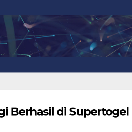
gi Berhasil di Supertogel