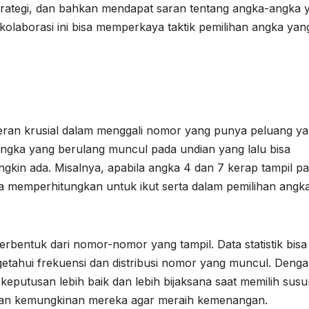
, strategi, dan bahkan mendapat saran tentang angka-angka 
, kolaborasi ini bisa memperkaya taktik pemilihan angka yan
rperan krusial dalam menggali nomor yang punya peluang y
angka yang berulang muncul pada undian yang lalu bisa
in ada. Misalnya, apabila angka 4 dan 7 kerap tampil p
sa memperhitungkan untuk ikut serta dalam pemilihan angk
terbentuk dari nomor-nomor yang tampil. Data statistik bisa
ahui frekuensi dan distribusi nomor yang muncul. Deng
putusan lebih baik dan lebih bijaksana saat memilih sus
tkan kemungkinan mereka agar meraih kemenangan.