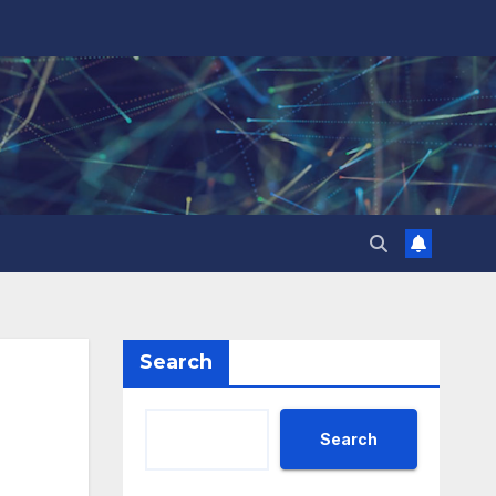
Search
Search