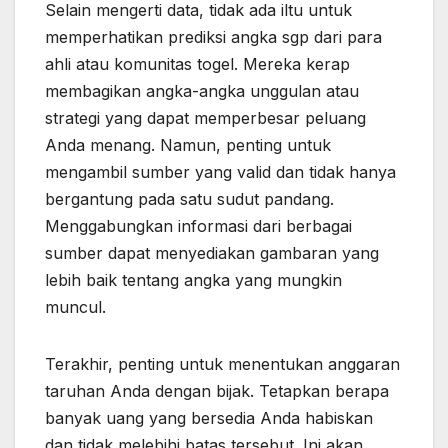
Selain mengerti data, tidak ada iltu untuk
memperhatikan prediksi angka sgp dari para
ahli atau komunitas togel. Mereka kerap
membagikan angka-angka unggulan atau
strategi yang dapat memperbesar peluang
Anda menang. Namun, penting untuk
mengambil sumber yang valid dan tidak hanya
bergantung pada satu sudut pandang.
Menggabungkan informasi dari berbagai
sumber dapat menyediakan gambaran yang
lebih baik tentang angka yang mungkin
muncul.
Terakhir, penting untuk menentukan anggaran
taruhan Anda dengan bijak. Tetapkan berapa
banyak uang yang bersedia Anda habiskan
dan tidak melebihi batas tersebut. Ini akan