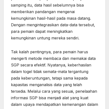
samping itu, data hasil sebelumnya bisa
memberikan pandangan mengenai
kemungkinan hasil-hasil pada masa datang.
Dengan mengintegrasikan data-data tersebut,
para pemain dapat meningkatkan
kemungkinan untung mereka sendiri.
Tak kalah pentingnya, para pemain harus
mengerti metode membaca dan memakai data
SGP secara efektif. Nyatanya, keberhasilan
dalam togel tidak semata-mata tergantung
pada keberuntungan, tetapi sama kepada
kapasitas menganalisis data yang telah
tersedia. Melalui cara yang sesuai, penelaahan
informasi SGP bisa menjadi alat yang kuat
dalam upaya mendapatkan kemenangan dalam