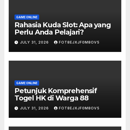
GAME ONLINE
Rahasia Kuda Slot: Apa yang
Perlu Anda Pelajari?
JULY 31, 2026
FOT8EJXJF0M8OV5
GAME ONLINE
Petunjuk Komprehensif
Togel HK di Warga 88
JULY 31, 2026
FOT8EJXJF0M8OV5