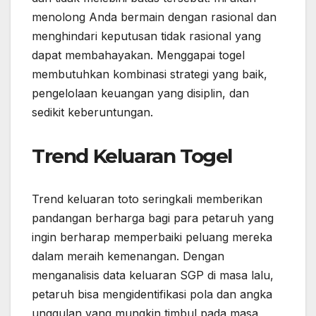
menolong Anda bermain dengan rasional dan
menghindari keputusan tidak rasional yang
dapat membahayakan. Menggapai togel
membutuhkan kombinasi strategi yang baik,
pengelolaan keuangan yang disiplin, dan
sedikit keberuntungan.
Trend Keluaran Togel
Trend keluaran toto seringkali memberikan
pandangan berharga bagi para petaruh yang
ingin berharap memperbaiki peluang mereka
dalam meraih kemenangan. Dengan
menganalisis data keluaran SGP di masa lalu,
petaruh bisa mengidentifikasi pola dan angka
unggulan yang mungkin timbul pada masa