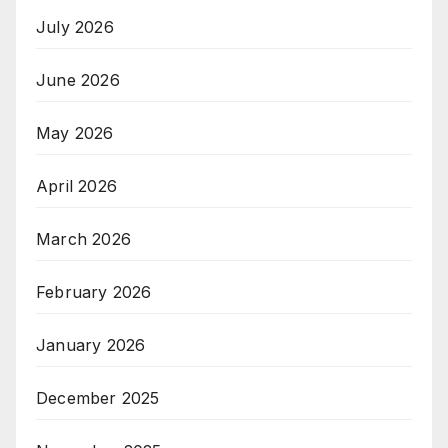
July 2026
June 2026
May 2026
April 2026
March 2026
February 2026
January 2026
December 2025