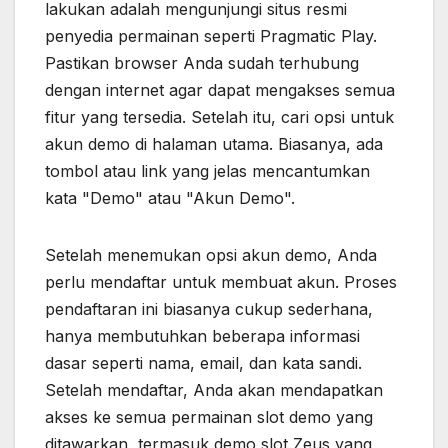
lakukan adalah mengunjungi situs resmi
penyedia permainan seperti Pragmatic Play.
Pastikan browser Anda sudah terhubung
dengan internet agar dapat mengakses semua
fitur yang tersedia. Setelah itu, cari opsi untuk
akun demo di halaman utama. Biasanya, ada
tombol atau link yang jelas mencantumkan
kata "Demo" atau "Akun Demo".
Setelah menemukan opsi akun demo, Anda
perlu mendaftar untuk membuat akun. Proses
pendaftaran ini biasanya cukup sederhana,
hanya membutuhkan beberapa informasi
dasar seperti nama, email, dan kata sandi.
Setelah mendaftar, Anda akan mendapatkan
akses ke semua permainan slot demo yang
ditawarkan, termasuk demo slot Zeus yang