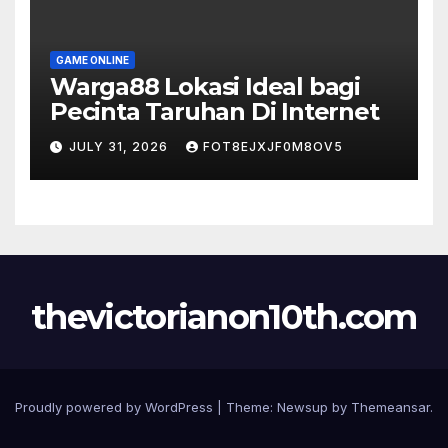
GAME ONLINE
Warga88 Lokasi Ideal bagi
Pecinta Taruhan Di Internet
JULY 31, 2026
FOT8EJXJF0M8OV5
thevictorianon10th.com
Proudly powered by WordPress
|
Theme:
Newsup
by
Themeansar
.