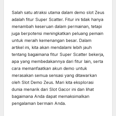
Salah satu atraksi utama dalam demo slot Zeus
adalah fitur Super Scatter. Fitur ini tidak hanya
menambah keseruan dalam permainan, tetapi
juga berpotensi meningkatkan peluang pemain
untuk meraih kemenangan besar. Dalam
artikel ini, kita akan mendalami lebih jauh
tentang bagaimana fitur Super Scatter bekerja,
apa yang membedakannya dari fitur lain, serta
cara memanfaatkan akun demo untuk
merasakan semua sensasi yang ditawarkan
oleh Slot Demo Zeus. Mari kita eksplorasi
dunia menarik dari Slot Gacor ini dan lihat
bagaimana Anda dapat memaksimalkan
pengalaman bermain Anda.