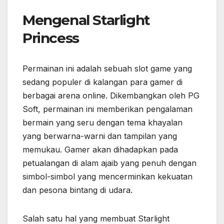
Mengenal Starlight
Princess
Permainan ini adalah sebuah slot game yang
sedang populer di kalangan para gamer di
berbagai arena online. Dikembangkan oleh PG
Soft, permainan ini memberikan pengalaman
bermain yang seru dengan tema khayalan
yang berwarna-warni dan tampilan yang
memukau. Gamer akan dihadapkan pada
petualangan di alam ajaib yang penuh dengan
simbol-simbol yang mencerminkan kekuatan
dan pesona bintang di udara.
Salah satu hal yang membuat Starlight