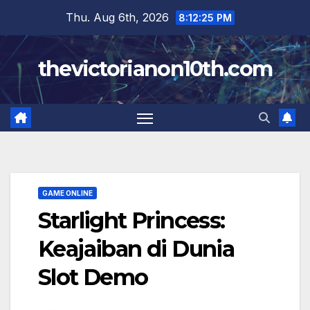
Skip
Thu. Aug 6th, 2026
8:12:25 PM
to
content
thevictorianon10th.com
GAME ONLINE
Starlight Princess:
Keajaiban di Dunia
Slot Demo