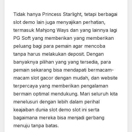
Tidak hanya Princess Starlight, tetapi berbagai
slot demo lain juga menyajikan perhatian,
termasuk Mahjong Ways dan yang lainnya lagi
PG Soft yang memberikan yang memberikan
peluang bagi para pemain agar mencoba
tanpa harus melakukan deposit. Dengan
banyaknya pilihan yang yang tersedia, para
pemain sekarang bisa mendapati bermacam-
macam slot gacor dengan mudah, dan website
terpercaya yang memberikan pengalaman
bermain optimal mendukung. Mari seluruh kita
menelusuri dengan lebih dalam perihal
keajaiban dunia slot demo slot ini serta
bagaimana mereka bisa menjadi gerbang
menuju tanpa batas.