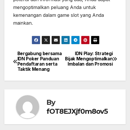
mengoptimalkan peluang Anda untuk
kemenangan dalam game slot yang Anda
mainkan.
Bergabung bersama
IDN Play: Strategi
Post
IDN Poker Panduan
Bijak Mengoptimalkan
Pendaftaran serta
Imbalan dan Promosi
navigation
Taktik Menang
By
fOT8EJXjf0m8ov5