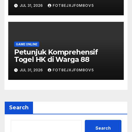
JUL 31, 2026
FOT8EJXJF0M8OV5
GAME ONLINE
Petunjuk Komprehensif
Togel HK di Warga 88
JUL 31, 2026
FOT8EJXJF0M8OV5
Search
Search