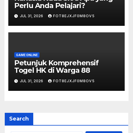
Perlu Anda Pelajari?
JUL 31, 2026
FOT8EJXJF0M8OV5
GAME ONLINE
Petunjuk Komprehensif
Togel HK di Warga 88
JUL 31, 2026
FOT8EJXJF0M8OV5
Search