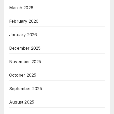
March 2026
February 2026
January 2026
December 2025
November 2025
October 2025
September 2025
August 2025