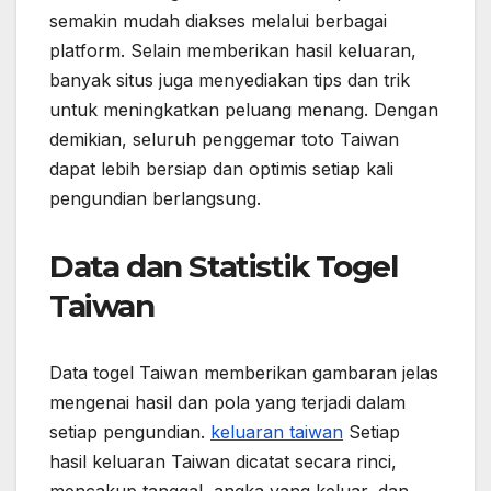
semakin mudah diakses melalui berbagai
platform. Selain memberikan hasil keluaran,
banyak situs juga menyediakan tips dan trik
untuk meningkatkan peluang menang. Dengan
demikian, seluruh penggemar toto Taiwan
dapat lebih bersiap dan optimis setiap kali
pengundian berlangsung.
Data dan Statistik Togel
Taiwan
Data togel Taiwan memberikan gambaran jelas
mengenai hasil dan pola yang terjadi dalam
setiap pengundian.
keluaran taiwan
Setiap
hasil keluaran Taiwan dicatat secara rinci,