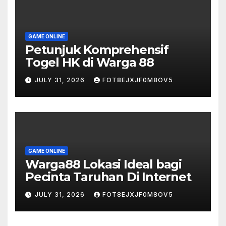
GAME ONLINE
Petunjuk Komprehensif
Togel HK di Warga 88
JULY 31, 2026
FOT8EJXJF0M8OV5
GAME ONLINE
Warga88 Lokasi Ideal bagi
Pecinta Taruhan Di Internet
JULY 31, 2026
FOT8EJXJF0M8OV5