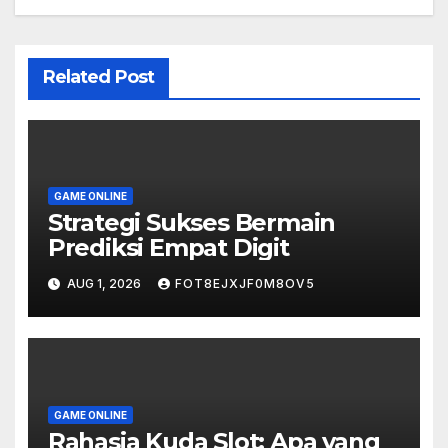
Related Post
GAME ONLINE
Strategi Sukses Bermain
Prediksi Empat Digit
AUG 1, 2026
FOT8EJXJF0M8OV5
GAME ONLINE
Rahasia Kuda Slot: Apa yang