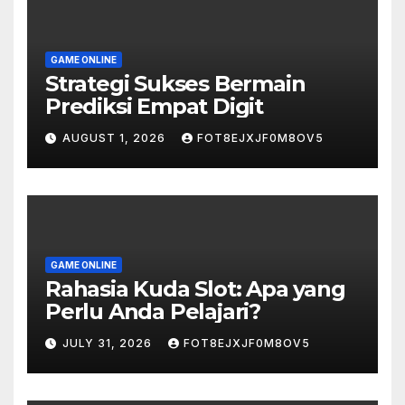
GAME ONLINE
Strategi Sukses Bermain
Prediksi Empat Digit
AUGUST 1, 2026
FOT8EJXJF0M8OV5
GAME ONLINE
Rahasia Kuda Slot: Apa yang
Perlu Anda Pelajari?
JULY 31, 2026
FOT8EJXJF0M8OV5