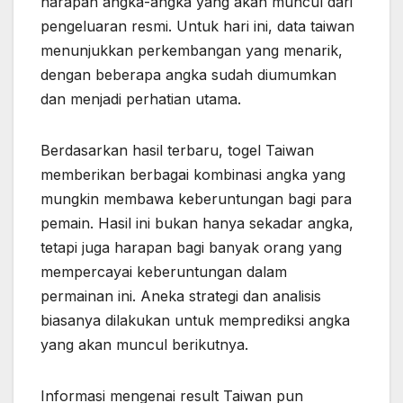
harapan angka-angka yang akan muncul dari
pengeluaran resmi. Untuk hari ini, data taiwan
menunjukkan perkembangan yang menarik,
dengan beberapa angka sudah diumumkan
dan menjadi perhatian utama.
Berdasarkan hasil terbaru, togel Taiwan
memberikan berbagai kombinasi angka yang
mungkin membawa keberuntungan bagi para
pemain. Hasil ini bukan hanya sekadar angka,
tetapi juga harapan bagi banyak orang yang
mempercayai keberuntungan dalam
permainan ini. Aneka strategi dan analisis
biasanya dilakukan untuk memprediksi angka
yang akan muncul berikutnya.
Informasi mengenai result Taiwan pun