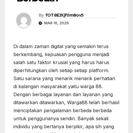
By
fOT8EJXjf0m8ov5
MAR 16, 2026
Di dalam zaman digital yang semakin terus
berkembang, kepuasan pengguna menjadi
salah satu faktor krusial yang harus harus
diperhitungkan oleh setiap setiap platform.
Satu sarana yang menarik menarik perhatian
di kalangan masyarakat yaitu warga 88.
Dengan berbagai layanan dan layanan yang
ditawarkan ditawarkan, Warga88 telah berhasil
menciptakan pengalaman berbeda berbeda
untuk penggunanya sendiri. Banyak sekali
individu yang bertanya berpikir, apa sih yang