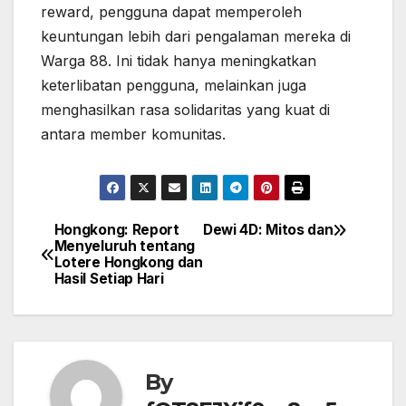
reward, pengguna dapat memperoleh
keuntungan lebih dari pengalaman mereka di
Warga 88. Ini tidak hanya meningkatkan
keterlibatan pengguna, melainkan juga
menghasilkan rasa solidaritas yang kuat di
antara member komunitas.
Hongkong: Report
Dewi 4D: Mitos dan
Post
Menyeluruh tentang
Lotere Hongkong dan
navigation
Hasil Setiap Hari
By