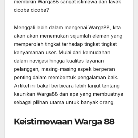
membikin Warga88 sangat istimewa dan layak
dicoba dicoba?
Menggali lebih dalam mengenai Warga88, kita
akan akan menemukan sejumlah elemen yang
memperoleh tingkat terhadap tingkat tingkat
kenyamanan user. Mulai dari kemudahan
dalam navigasi hingga kualitas layanan
pelanggan, masing-masing aspek berperan
penting dalam membentuk pengalaman baik.
Artikel ini bakal berbicara lebih lanjut tentang
keunikan Warga88 dan apa yang membuatnya
sebagai pilihan utama untuk banyak orang.
Keistimewaan Warga 88