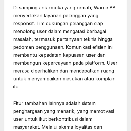
Di samping antarmuka yang ramah, Warga 88
menyediakan layanan pelanggan yang
responsif. Tim dukungan pelanggan siap
menolong user dalam mengatasi berbagai
masalah, termasuk pertanyaan teknis hingga
pedoman penggunaan. Komunikasi efisien ini
membantu kepadatan kepuasan user dan
membangun kepercayaan pada platform. User
merasa diperhatikan dan mendapatkan ruang
untuk menyampaikan masukan atau komplain
itu.
Fitur tambahan lainnya adalah sistem
penghargaan yang menarik, yang memotivasi
user untuk ikut berkontribusi dalam
masyarakat. Melalui skema loyalitas dan