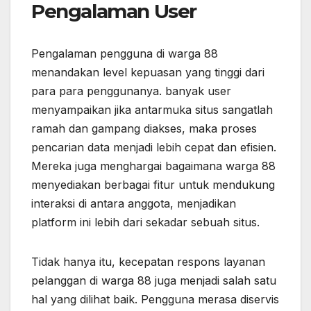
Pengalaman User
Pengalaman pengguna di warga 88
menandakan level kepuasan yang tinggi dari
para para penggunanya. banyak user
menyampaikan jika antarmuka situs sangatlah
ramah dan gampang diakses, maka proses
pencarian data menjadi lebih cepat dan efisien.
Mereka juga menghargai bagaimana warga 88
menyediakan berbagai fitur untuk mendukung
interaksi di antara anggota, menjadikan
platform ini lebih dari sekadar sebuah situs.
Tidak hanya itu, kecepatan respons layanan
pelanggan di warga 88 juga menjadi salah satu
hal yang dilihat baik. Pengguna merasa diservis