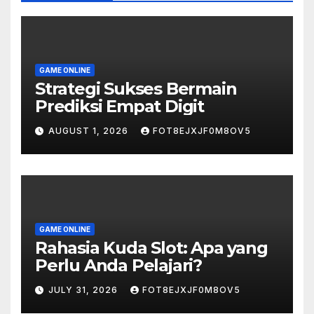
GAME ONLINE
Strategi Sukses Bermain
Prediksi Empat Digit
AUGUST 1, 2026
FOT8EJXJF0M8OV5
GAME ONLINE
Rahasia Kuda Slot: Apa yang
Perlu Anda Pelajari?
JULY 31, 2026
FOT8EJXJF0M8OV5