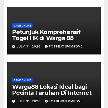
GAME ONLINE
Petunjuk Komprehensif
Togel HK di Warga 88
JULY 31, 2026
FOT8EJXJF0M8OV5
GAME ONLINE
Warga88 Lokasi Ideal bagi
Pecinta Taruhan Di Internet
JULY 31, 2026
FOT8EJXJF0M8OV5