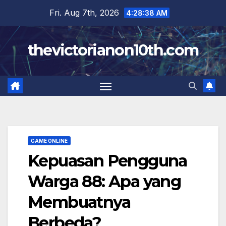
Skip
Fri. Aug 7th, 2026
4:28:39 AM
to
content
thevictorianon10th.com
GAME ONLINE
Kepuasan Pengguna
Warga 88: Apa yang
Membuatnya
Berbeda?