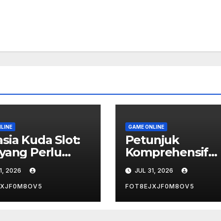
LINE
GAME ONLINE
sia Kuda Slot:
Petunjuk
yang Perlu
Komprehensif
 Pelajari?
Togel HK di War
1, 2026
JUL 31, 2026
88
JXJF0M8OV5
FOT8EJXJF0M8OV5