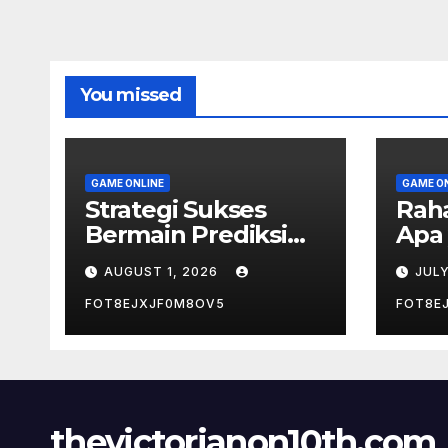
You missed
GAME ONLINE
GAME O
Strategi Sukses
Raha
Bermain Prediksi
Apa 
Empat Digit
Anda
AUGUST 1, 2026
JULY
FOT8EJXJF0M8OV5
FOT8E
thevictorianon10th.com