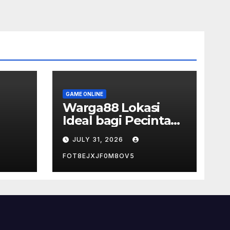
GAME ONLINE
Warga88 Lokasi
Ideal bagi Pecinta
rga
Taruhan Di Internet
JULY 31, 2026
FOT8EJXJF0M8OV5