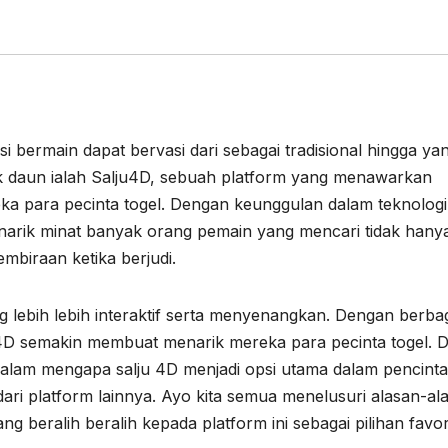
si bermain dapat bervasi dari sebagai tradisional hingga ya
 naik daun ialah Salju4D, sebuah platform yang menawarkan
a para pecinta togel. Dengan keunggulan dalam teknolog
narik minat banyak orang pemain yang mencari tidak hany
mbiraan ketika berjudi.
 lebih lebih interaktif serta menyenangkan. Dengan berba
u 4D semakin membuat menarik mereka para pecinta togel. 
dalam mengapa salju 4D menjadi opsi utama dalam pencinta
dari platform lainnya. Ayo kita semua menelusuri alasan-al
beralih beralih kepada platform ini sebagai pilihan favor