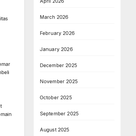
April 2026
March 2026
itas
February 2026
January 2026
gemar
December 2025
beli
November 2025
October 2025
t
September 2025
emain
August 2025