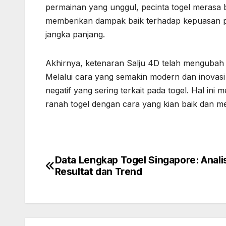
permainan yang unggul, pecinta togel merasa b
memberikan dampak baik terhadap kepuasan 
jangka panjang.
Akhirnya, ketenaran Salju 4D telah mengubah p
Melalui cara yang semakin modern dan inovasi 
negatif yang sering terkait pada togel. Hal in
ranah togel dengan cara yang kian baik dan 
Data Lengkap Togel Singapore: Anali
Post
Resultat dan Trend
navigation