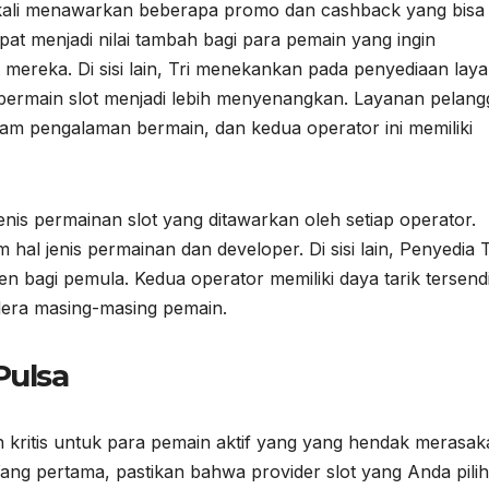
ing kali menawarkan beberapa promo dan cashback yang bisa
at menjadi nilai tambah bagi para pemain yang ingin
t mereka. Di sisi lain, Tri menekankan pada penyediaan lay
bermain slot menjadi lebih menyenangkan. Layanan pelan
m pengalaman bermain, dan kedua operator ini memiliki
nis permainan slot yang ditawarkan oleh setiap operator.
 hal jenis permainan dan developer. Di sisi lain, Penyedia T
bagi pemula. Kedua operator memiliki daya tarik tersendi
lera masing-masing pemain.
Pulsa
h kritis untuk para pemain aktif yang yang hendak merasa
ng pertama, pastikan bahwa provider slot yang Anda pilih