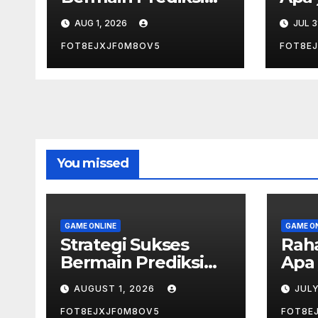
Empat Digit
Anda
AUG 1, 2026
JUL 3
FOT8EJXJF0M8OV5
FOT8E
You missed
GAME ONLINE
GAME O
Strategi Sukses
Raha
Bermain Prediksi
Apa 
Empat Digit
Anda
AUGUST 1, 2026
JULY
FOT8EJXJF0M8OV5
FOT8E