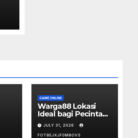
ga
GAME ONLINE
Warga88 Lokasi
Ideal bagi Pecinta
rga
Taruhan Di Internet
JULY 31, 2026
FOT8EJXJF0M8OV5