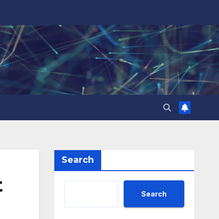
Search
t
Search