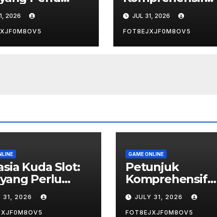
 Pelajari?
Togel HK di War
1, 2026
JUL 31, 2026
88
JXJF0M8OV5
FOT8EJXJF0M8OV5
NLINE
GAME ONLINE
sia Kuda Slot:
Petunjuk
yang Perlu
Komprehensif
 Pelajari?
Togel HK di Wa
 31, 2026
JULY 31, 2026
88
JXJF0M8OV5
FOT8EJXJF0M8OV5