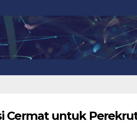
psi Cermat untuk Perekru