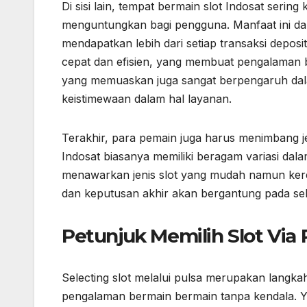
Di sisi lain, tempat bermain slot Indosat ser
menguntungkan bagi pengguna. Manfaat ini dap
mendapatkan lebih dari setiap transaksi deposi
cepat dan efisien, yang membuat pengalaman 
yang memuaskan juga sangat berpengaruh dala
keistimewaan dalam hal layanan.
Terakhir, para pemain juga harus menimbang je
Indosat biasanya memiliki beragam variasi dalam
menawarkan jenis slot yang mudah namun keren 
dan keputusan akhir akan bergantung pada se
Petunjuk Memilih Slot Via 
Selecting slot melalui pulsa merupakan langka
pengalaman bermain bermain tanpa kendala. Ya