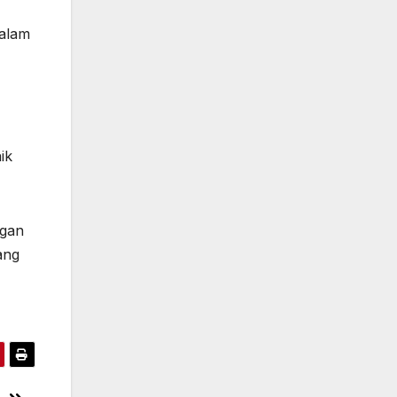
dalam
ik
ngan
ang