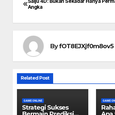
Salju 4D: Bukan Sekadar Hanya Perm
Post
Angka
navigation
By
fOT8EJXjf0m8ov5
Related Post
GAME ONLINE
GAME ON
Strategi Sukses
Raha
Bermain Prediksi
Apa 