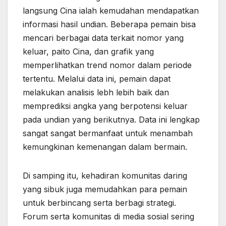
langsung Cina ialah kemudahan mendapatkan
informasi hasil undian. Beberapa pemain bisa
mencari berbagai data terkait nomor yang
keluar, paito Cina, dan grafik yang
memperlihatkan trend nomor dalam periode
tertentu. Melalui data ini, pemain dapat
melakukan analisis lebh lebih baik dan
memprediksi angka yang berpotensi keluar
pada undian yang berikutnya. Data ini lengkap
sangat sangat bermanfaat untuk menambah
kemungkinan kemenangan dalam bermain.
Di samping itu, kehadiran komunitas daring
yang sibuk juga memudahkan para pemain
untuk berbincang serta berbagi strategi.
Forum serta komunitas di media sosial sering