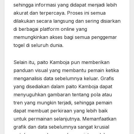
sehingga informasi yang didapat menjadi lebih
akurat dan terpercaya. Proses ini semua
dilakukan secara langsung dan sering disiarkan
di berbagai platform online yang
memungkinkan akses bagi semua penggemar
togel di seluruh dunia.
Selain itu, paito Kamboja pun memberikan
panduan visual yang membantu pemain ketika
menganalisis data sebelumnya keluar. Grafis
yang disediakan dalam paito Kamboja dapat
menyuguhkan gambaran tentang pola atau
tren yang mungkin terjadi, sehingga pemain
dapat membuat perkiraan yang lebih baik
untuk permainan selanjutnya. Memanfaatkan
grafik dan data sebelumnya sangat krusial