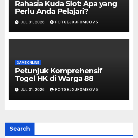
Rahasia Kuda Slot: Apa yang
Perlu Anda Pelajari?
JUL 31, 2026
FOT8EJXJF0M8OV5
GAME ONLINE
Petunjuk Komprehensif
Togel HK di Warga 88
JUL 31, 2026
FOT8EJXJF0M8OV5
Search