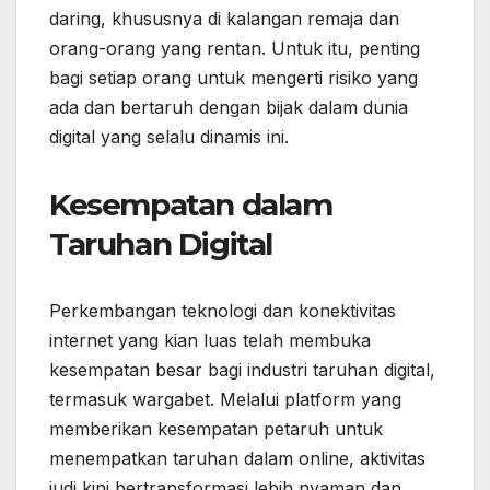
daring, khususnya di kalangan remaja dan
orang-orang yang rentan. Untuk itu, penting
bagi setiap orang untuk mengerti risiko yang
ada dan bertaruh dengan bijak dalam dunia
digital yang selalu dinamis ini.
Kesempatan dalam
Taruhan Digital
Perkembangan teknologi dan konektivitas
internet yang kian luas telah membuka
kesempatan besar bagi industri taruhan digital,
termasuk wargabet. Melalui platform yang
memberikan kesempatan petaruh untuk
menempatkan taruhan dalam online, aktivitas
judi kini bertransformasi lebih nyaman dan