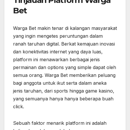
Tinjauan Platform Warga
Bet
Warga Bet makin tenar di kalangan masyarakat
yang ingin mengetes peruntungan dalam
ranah taruhan digital. Berkat kemajuan inovasi
dan konektivitas internet yang daya luas,
platform ini menawarkan berbagai jenis
permainan dan options yang simple dapat oleh
semua orang. Warga Bet memberikan peluang
bagi anggota untuk ikut serta dalam aneka
jenis taruhan, dari sports hingga game kasino,
yang semuanya hanya hanya beberapa buah
click.
Sebuah faktor menarik platform ini adalah