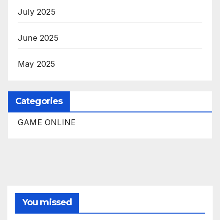
July 2025
June 2025
May 2025
Categories
GAME ONLINE
You missed