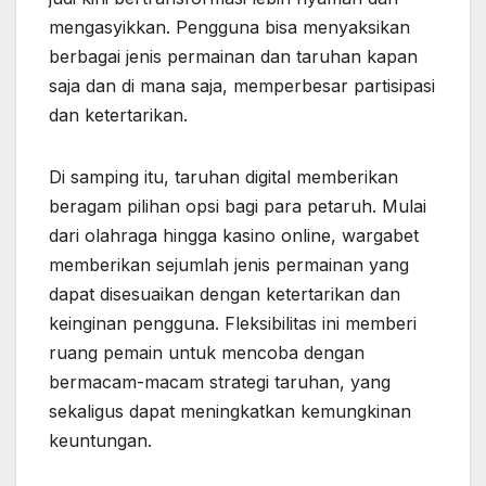
mengasyikkan. Pengguna bisa menyaksikan
berbagai jenis permainan dan taruhan kapan
saja dan di mana saja, memperbesar partisipasi
dan ketertarikan.
Di samping itu, taruhan digital memberikan
beragam pilihan opsi bagi para petaruh. Mulai
dari olahraga hingga kasino online, wargabet
memberikan sejumlah jenis permainan yang
dapat disesuaikan dengan ketertarikan dan
keinginan pengguna. Fleksibilitas ini memberi
ruang pemain untuk mencoba dengan
bermacam-macam strategi taruhan, yang
sekaligus dapat meningkatkan kemungkinan
keuntungan.