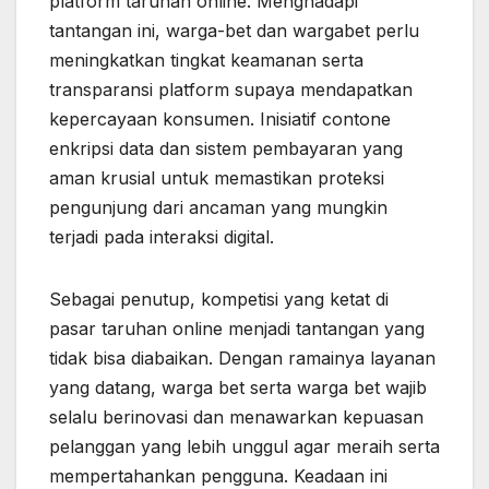
platform taruhan online. Menghadapi
tantangan ini, warga-bet dan wargabet perlu
meningkatkan tingkat keamanan serta
transparansi platform supaya mendapatkan
kepercayaan konsumen. Inisiatif contone
enkripsi data dan sistem pembayaran yang
aman krusial untuk memastikan proteksi
pengunjung dari ancaman yang mungkin
terjadi pada interaksi digital.
Sebagai penutup, kompetisi yang ketat di
pasar taruhan online menjadi tantangan yang
tidak bisa diabaikan. Dengan ramainya layanan
yang datang, warga bet serta warga bet wajib
selalu berinovasi dan menawarkan kepuasan
pelanggan yang lebih unggul agar meraih serta
mempertahankan pengguna. Keadaan ini