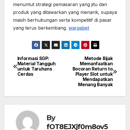
menuntut strategi pemasaran yang jitu dan
produk yang ditawarkan yang menarik, supaya
masih berhubungan serta kompetitif di pasar
yang terus berkembang.
wargabet
Informasi SGP:
Metode Bijak
Post
Material Tangguh
Memanfaatkan
untuk Taruhans
Bocoran Return to
navigation
Cerdas
Player Slot untuk
Mendapatkan
Menang Banyak
By
fOT8EJXjf0m8ov5