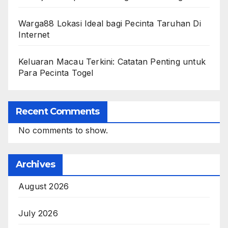
Warga88 Lokasi Ideal bagi Pecinta Taruhan Di
Internet
Keluaran Macau Terkini: Catatan Penting untuk
Para Pecinta Togel
Recent Comments
No comments to show.
Archives
August 2026
July 2026