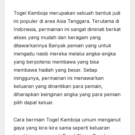
Togel Kamboja merupakan sebuah bentuk judi
ini populer di area Asia Tenggara. Terutama di
Indonesia, permainan ini sangat diminati berkat
akses yang mudah dan beragam yang
ditawarkannya Banyak pemain yang untuk
mengadu nasib mereka melalui angka-angka
yang berpotensi membawa yang bisa
membawa hadiah yang besar. Setiap
minggunya, permainan ini menawarkan
keluaran yang dinantikan para pemain,
diharapkan keinginan angka yang para pemain
pilih dapat keluar.
Cara bermain Togel Kamboja umum menganut
gaya yang kira-kira sama seperti keluaran