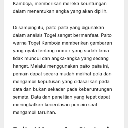
Kamboja, memberikan mereka keuntungan
dalam menentukan angka yang akan dipilih.
Di samping itu, paito paita yang digunakan
dalam analisis Togel sangat bermanfaat. Paito
warna Togel Kamboja memberikan gambaran
yang nyata tentang nomor yang sudah lama
tidak muncul dan angka-angka yang sedang
hangat. Melalui menggunakan paito paita ini,
pemain dapat secara mudah melihat pola dan
mengambil keputusan yang didasarkan pada
data dan bukan sekadar pada keberuntungan
semata. Data dan penelitian yang tepat dapat
meningkatkan kecerdasan pemain saat
mengambil taruhan.