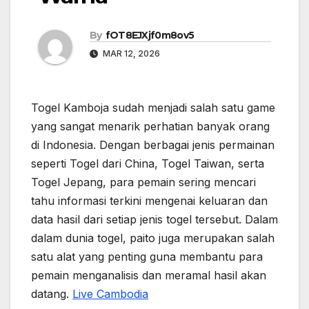
By
fOT8EJXjf0m8ov5
MAR 12, 2026
Togel Kamboja sudah menjadi salah satu game
yang sangat menarik perhatian banyak orang
di Indonesia. Dengan berbagai jenis permainan
seperti Togel dari China, Togel Taiwan, serta
Togel Jepang, para pemain sering mencari
tahu informasi terkini mengenai keluaran dan
data hasil dari setiap jenis togel tersebut. Dalam
dalam dunia togel, paito juga merupakan salah
satu alat yang penting guna membantu para
pemain menganalisis dan meramal hasil akan
datang.
Live Cambodia