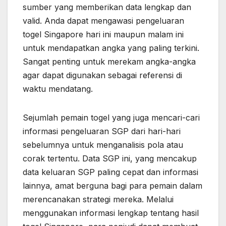
sumber yang memberikan data lengkap dan
valid. Anda dapat mengawasi pengeluaran
togel Singapore hari ini maupun malam ini
untuk mendapatkan angka yang paling terkini.
Sangat penting untuk merekam angka-angka
agar dapat digunakan sebagai referensi di
waktu mendatang.
Sejumlah pemain togel yang juga mencari-cari
informasi pengeluaran SGP dari hari-hari
sebelumnya untuk menganalisis pola atau
corak tertentu. Data SGP ini, yang mencakup
data keluaran SGP paling cepat dan informasi
lainnya, amat berguna bagi para pemain dalam
merencanakan strategi mereka. Melalui
menggunakan informasi lengkap tentang hasil