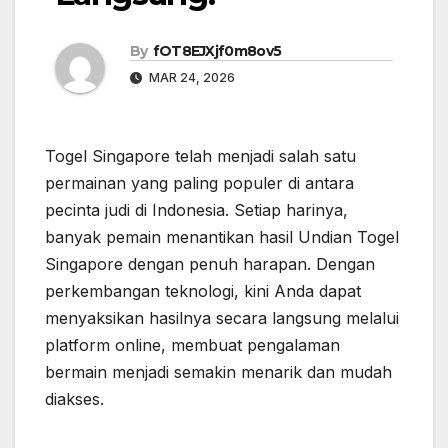
By
fOT8EJXjf0m8ov5
MAR 24, 2026
Togel Singapore telah menjadi salah satu
permainan yang paling populer di antara
pecinta judi di Indonesia. Setiap harinya,
banyak pemain menantikan hasil Undian Togel
Singapore dengan penuh harapan. Dengan
perkembangan teknologi, kini Anda dapat
menyaksikan hasilnya secara langsung melalui
platform online, membuat pengalaman
bermain menjadi semakin menarik dan mudah
diakses.