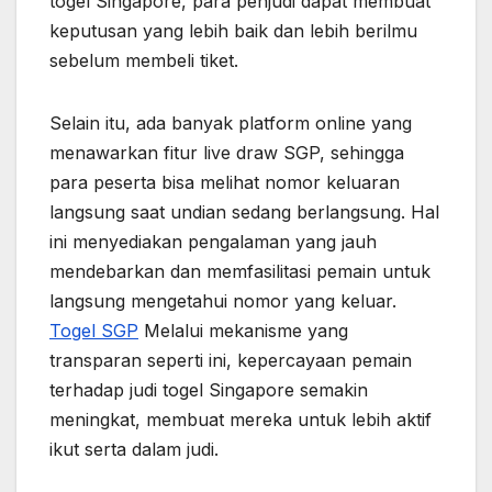
togel Singapore, para penjudi dapat membuat
keputusan yang lebih baik dan lebih berilmu
sebelum membeli tiket.
Selain itu, ada banyak platform online yang
menawarkan fitur live draw SGP, sehingga
para peserta bisa melihat nomor keluaran
langsung saat undian sedang berlangsung. Hal
ini menyediakan pengalaman yang jauh
mendebarkan dan memfasilitasi pemain untuk
langsung mengetahui nomor yang keluar.
Togel SGP
Melalui mekanisme yang
transparan seperti ini, kepercayaan pemain
terhadap judi togel Singapore semakin
meningkat, membuat mereka untuk lebih aktif
ikut serta dalam judi.