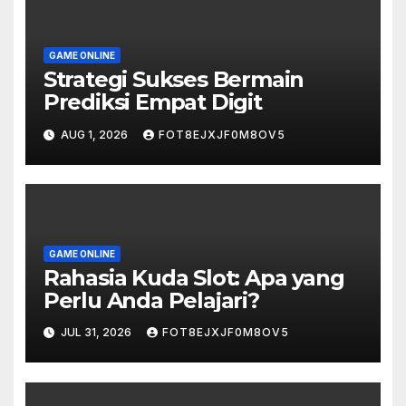
GAME ONLINE
Strategi Sukses Bermain
Prediksi Empat Digit
AUG 1, 2026
FOT8EJXJF0M8OV5
GAME ONLINE
Rahasia Kuda Slot: Apa yang
Perlu Anda Pelajari?
JUL 31, 2026
FOT8EJXJF0M8OV5