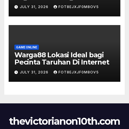
JULY 31, 2026
FOT8EJXJF0M8OV5
GAME ONLINE
Warga88 Lokasi Ideal bagi
Pecinta Taruhan Di Internet
JULY 31, 2026
FOT8EJXJF0M8OV5
thevictorianon10th.com