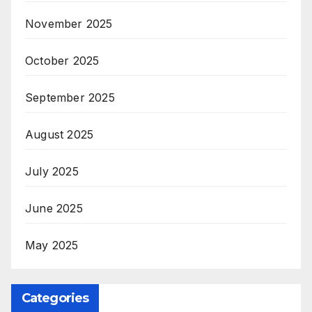
November 2025
October 2025
September 2025
August 2025
July 2025
June 2025
May 2025
Categories