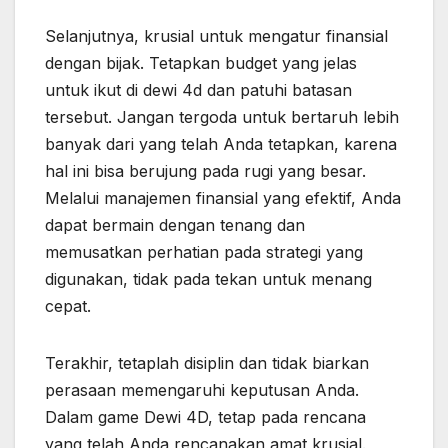
Selanjutnya, krusial untuk mengatur finansial
dengan bijak. Tetapkan budget yang jelas
untuk ikut di dewi 4d dan patuhi batasan
tersebut. Jangan tergoda untuk bertaruh lebih
banyak dari yang telah Anda tetapkan, karena
hal ini bisa berujung pada rugi yang besar.
Melalui manajemen finansial yang efektif, Anda
dapat bermain dengan tenang dan
memusatkan perhatian pada strategi yang
digunakan, tidak pada tekan untuk menang
cepat.
Terakhir, tetaplah disiplin dan tidak biarkan
perasaan memengaruhi keputusan Anda.
Dalam game Dewi 4D, tetap pada rencana
yang telah Anda rencanakan amat krusial.