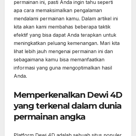
permainan ini, pasti Anda ingin tahu seperti
apa cara memaksimalkan pengalaman
mendalami permainan kamu. Dalam artikel ini
kita akan kami membahas beberapa taktik
efektif yang bisa dapat Anda terapkan untuk
meningkatkan peluang kemenangan. Mari kita
lihat lebih jauh mengenai permainan ini dan
sebagaimana kamu bisa memanfaatkan
informasi yang guna mengoptimalkan hasil
Anda.
Memperkenalkan Dewi 4D
yang terkenal dalam dunia
permainan angka
Platform Dewi 4D adalah sebuah situs populer