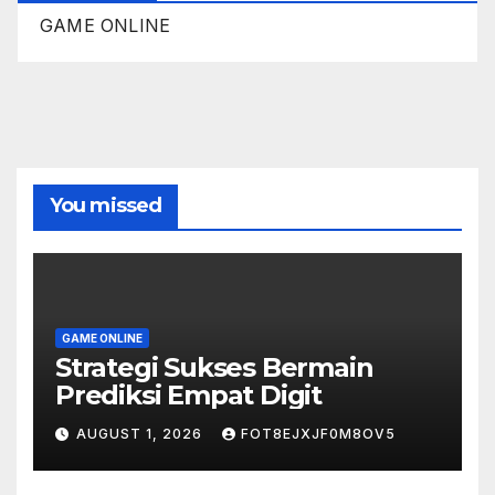
GAME ONLINE
You missed
GAME ONLINE
Strategi Sukses Bermain
Prediksi Empat Digit
AUGUST 1, 2026
FOT8EJXJF0M8OV5