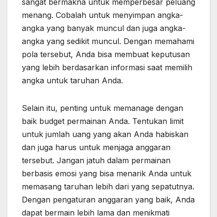
sangat bermakna untuk memperbesar peluang
menang. Cobalah untuk menyimpan angka-
angka yang banyak muncul dan juga angka-
angka yang sedikit muncul. Dengan memahami
pola tersebut, Anda bisa membuat keputusan
yang lebih berdasarkan informasi saat memilih
angka untuk taruhan Anda.
Selain itu, penting untuk memanage dengan
baik budget permainan Anda. Tentukan limit
untuk jumlah uang yang akan Anda habiskan
dan juga harus untuk menjaga anggaran
tersebut. Jangan jatuh dalam permainan
berbasis emosi yang bisa menarik Anda untuk
memasang taruhan lebih dari yang sepatutnya.
Dengan pengaturan anggaran yang baik, Anda
dapat bermain lebih lama dan menikmati