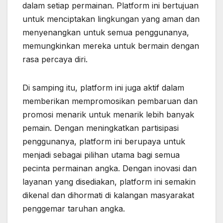
dalam setiap permainan. Platform ini bertujuan
untuk menciptakan lingkungan yang aman dan
menyenangkan untuk semua penggunanya,
memungkinkan mereka untuk bermain dengan
rasa percaya diri.
Di samping itu, platform ini juga aktif dalam
memberikan mempromosikan pembaruan dan
promosi menarik untuk menarik lebih banyak
pemain. Dengan meningkatkan partisipasi
penggunanya, platform ini berupaya untuk
menjadi sebagai pilihan utama bagi semua
pecinta permainan angka. Dengan inovasi dan
layanan yang disediakan, platform ini semakin
dikenal dan dihormati di kalangan masyarakat
penggemar taruhan angka.